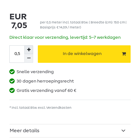
EUR
per
0,5
meter
incl. totaal Btw.
( Breedte (cm): 150 cm |
7,05
Basisprijs
€ 14,09 / meter
)
Direct klaar voor verzending, levertijd: 5–7 werkdagen
In de winkelwagen
Snelle verzending
30 dagen herroepingsrecht
Gratis verzending vanaf 60 €
* incl. totaal Btw. excl.
Verzendkosten
Meer details