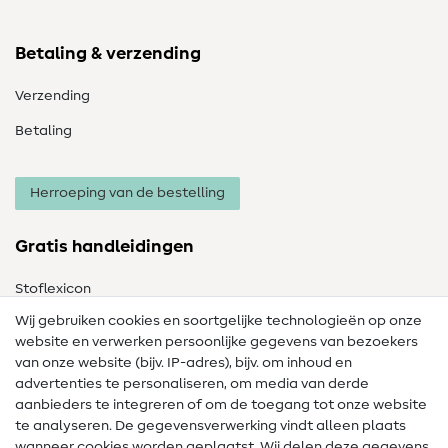
Betaling & verzending
Verzending
Betaling
Herroeping van de bestelling
Gratis handleidingen
Stoflexicon
Wij gebruiken cookies en soortgelijke technologieën op onze
Naailexicon
website en verwerken persoonlijke gegevens van bezoekers
Gratis Naaipatronen
van onze website (bijv. IP-adres), bijv. om inhoud en
advertenties te personaliseren, om media van derde
Hulp & contact
aanbieders te integreren of om de toegang tot onze website
te analyseren. De gegevensverwerking vindt alleen plaats
Contact
wanneer cookies worden geplaatst. Wij delen deze gegevens