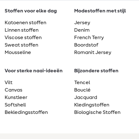
Stoffen voor elke dag
Modestoffen met stijl
Katoenen stoffen
Jersey
Linnen stoffen
Denim
Viscose stoffen
French Terry
Sweat stoffen
Boordstof
Mousseline
Romanit Jersey
Voor sterke naai-ideeën
Bijzondere stoffen
Vilt
Tencel
Canvas
Bouclé
Kunstleer
Jacquard
Softshell
Kledingstoffen
Bekledingsstoffen
Biologische Stoffen