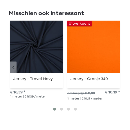
Misschien ook interessant
Uitverkocht
Jersey - Travel Navy
Jersey - Oranje 340
B
0
€ 16,39 *
€ 10,19 *
adviesprijs € 11,99
€ 1
1
meter
| € 16,39 / meter
1
me
1
meter
| € 10,19 / meter