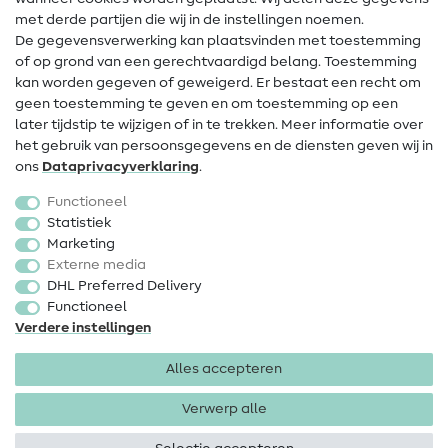
met derde partijen die wij in de instellingen noemen.
Wijziging van eigenaar
De gegevensverwerking kan plaatsvinden met toestemming
of op grond van een gerechtvaardigd belang. Toestemming
FAQ
kan worden gegeven of geweigerd. Er bestaat een recht om
Herroepingsrecht
geen toestemming te geven en om toestemming op een
later tijdstip te wijzigen of in te trekken. Meer informatie over
Populair
het gebruik van persoonsgegevens en de diensten geven wij in
ons
Data­privacy­verklaring
.
Stoffen
Functioneel
Fournituren
Statistiek
Marketing
Sale
Externe media
DHL Preferred Delivery
Functioneel
Verdere instellingen
Alles accepteren
Colofon
Privacy
Algemene voorwaarden
Herroepingsrecht
Verwerp alle