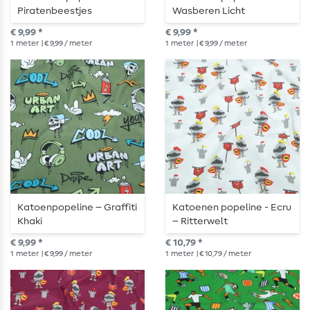
Piratenbeestjes
Wasberen Licht
lichtblauw
jeansblauw
€ 9,99 *
€ 9,99 *
1
meter
| € 9,99 / meter
1
meter
| € 9,99 / meter
Katoenpopeline – Graffiti
Katoenen popeline - Ecru
Khaki
– Ritterwelt
€ 9,99 *
€ 10,79 *
1
meter
| € 9,99 / meter
1
meter
| € 10,79 / meter