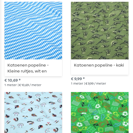
Katoenen popeline -
Katoenen popeline - kaki
Kleine ruitjes, wit en
blauw
€ 9,99 *
€ 10,69 *
1
meter
| € 9,99 / meter
1
meter
| € 10,69 / meter