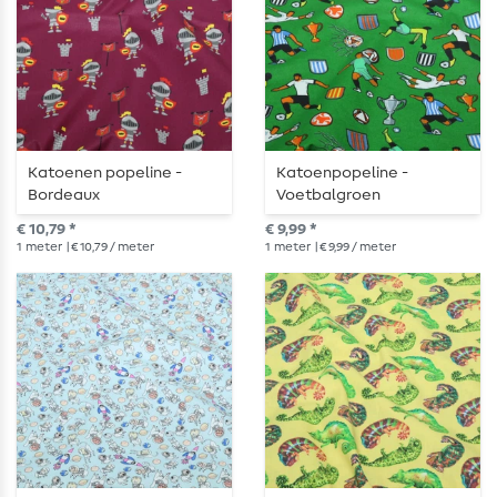
Katoenen popeline -
Katoenpopeline -
Bordeaux
Voetbalgroen
€ 10,79 *
€ 9,99 *
1
meter
| € 10,79 / meter
1
meter
| € 9,99 / meter