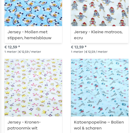
Jersey - Mollen met
Jersey - Kleine matroos,
stippen, hemelsblauw
ecru
€ 12,59 *
€ 12,59 *
1
meter
| € 12,59 / meter
1
meter
| € 12,59 / meter
Jersey - Kronen-
Katoenpopeline – Bollen
patroonmix wit
wol & scharen