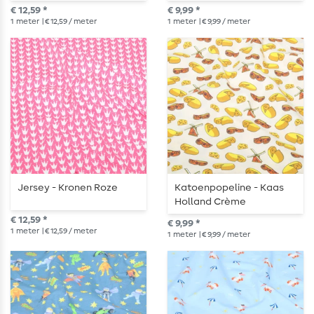
Lichtturkoois
€ 12,59 *
€ 9,99 *
1
meter
| € 12,59 / meter
1
meter
| € 9,99 / meter
Jersey - Kronen Roze
Katoenpopeline - Kaas
Holland Crème
€ 12,59 *
€ 9,99 *
1
meter
| € 12,59 / meter
1
meter
| € 9,99 / meter