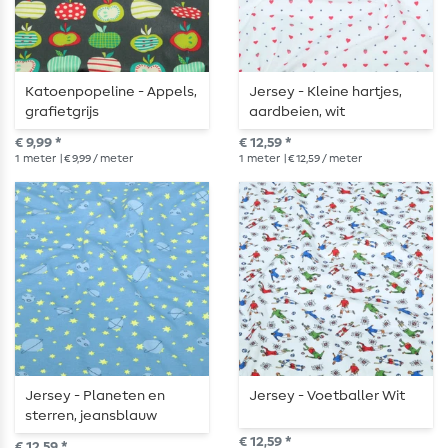
Katoenpopeline - Appels,
Jersey - Kleine hartjes,
grafietgrijs
aardbeien, wit
€ 9,99 *
€ 12,59 *
1
meter
| € 9,99 / meter
1
meter
| € 12,59 / meter
Jersey - Planeten en
Jersey - Voetballer Wit
sterren, jeansblauw
€ 12,59 *
€ 12,59 *