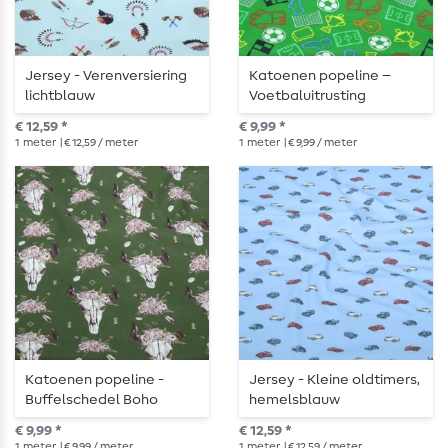
Jersey - Verenversiering
Katoenen popeline –
lichtblauw
Voetbaluitrusting
grasgroen
€ 12,59 *
€ 9,99 *
1
meter
| € 12,59 / meter
1
meter
| € 9,99 / meter
Katoenen popeline -
Jersey - Kleine oldtimers,
Buffelschedel Boho
hemelsblauw
donkergroen
€ 9,99 *
€ 12,59 *
1
meter
| € 9,99 / meter
1
meter
| € 12,59 / meter