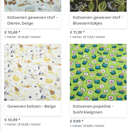
Katoenen geweven stof -
Katoenen geweven stof -
Dieren, beige
Bloesemtakjes
donkerbruin
€ 10,69 *
€ 11,39 *
1
meter
| € 10,69 / meter
1
meter
| € 11,39 / meter
Geweven katoen - Beige
Katoenen popeline -
Sushi kiwigroen
€ 10,69 *
€ 9,99 *
1
meter
| € 10,69 / meter
1
meter
| € 9,99 / meter