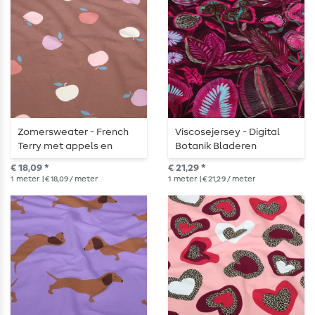
Zomersweater - French
Viscosejersey - Digital
Terry met appels en
Botanik Bladeren
karamel, geruwd
Bordeaux
€ 18,09 *
€ 21,29 *
1
meter
| € 18,09 / meter
1
meter
| € 21,29 / meter