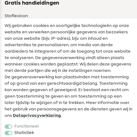
Gratis handleidingen
Stoflexicon
Wij gebruiken cookies en soortgelijke technologieën op onze
Naailexicon
website en verwerken persoonlijke gegevens van bezoekers
Gratis Naaipatronen
van onze website (bijv. IP-adres), bijv. om inhoud en
advertenties te personaliseren, om media van derde
Hulp & contact
aanbieders te integreren of om de toegang tot onze website
te analyseren. De gegevensverwerking vindt alleen plaats
Contact
wanneer cookies worden geplaatst. Wij delen deze gegevens
met derde partijen die wij in de instellingen noemen.
Wijziging van eigenaar
De gegevensverwerking kan plaatsvinden met toestemming
of op grond van een gerechtvaardigd belang. Toestemming
FAQ
kan worden gegeven of geweigerd. Er bestaat een recht om
Herroepingsrecht
geen toestemming te geven en om toestemming op een
later tijdstip te wijzigen of in te trekken. Meer informatie over
Populair
het gebruik van persoonsgegevens en de diensten geven wij in
ons
Data­privacy­verklaring
.
Stoffen
Functioneel
Fournituren
Statistiek