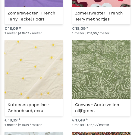
Zomersweater - French
Zomersweater - French
Terry Teckel Paars
Terry met hartjes,
Geruwd
luipaardprint, roze,
€ 18,09 *
€ 18,09 *
geruwd
1
meter
| € 18,09 / meter
1
meter
| € 18,09 / meter
Katoenen popeline -
Canvas - Grote vellen
Geborduurd, ecru
olijfgroen
€ 18,39 *
€ 17,49 *
1
meter
| € 18,39 / meter
1
meter
| € 17,49 / meter