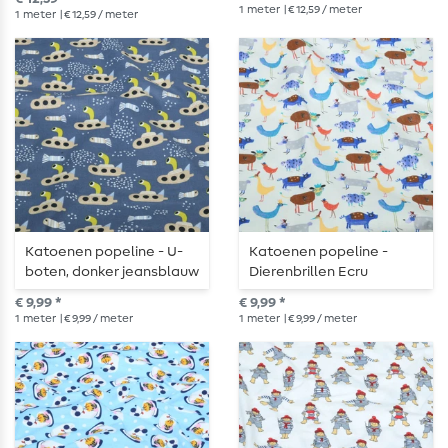
1
meter
| € 12,59 / meter
1
meter
| € 12,59 / meter
Katoenen popeline - U-
Katoenen popeline -
boten, donker jeansblauw
Dierenbrillen Ecru
€ 9,99 *
€ 9,99 *
1
meter
| € 9,99 / meter
1
meter
| € 9,99 / meter