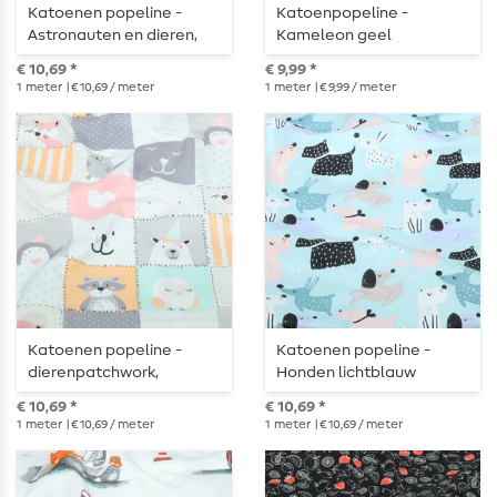
Katoenen popeline -
Katoenpopeline -
Astronauten en dieren,
Kameleon geel
lichtblauw
€ 10,69 *
€ 9,99 *
1
meter
| € 10,69 / meter
1
meter
| € 9,99 / meter
Katoenen popeline -
Katoenen popeline -
dierenpatchwork,
Honden lichtblauw
multicolor pastel
€ 10,69 *
€ 10,69 *
1
meter
| € 10,69 / meter
1
meter
| € 10,69 / meter