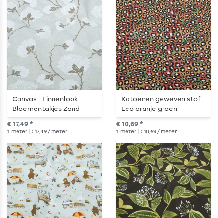
Canvas - Linnenlook
Katoenen geweven stof -
Bloementakjes Zand
Leo oranje groen
€ 17,49 *
€ 10,69 *
1
meter
| € 17,49 / meter
1
meter
| € 10,69 / meter