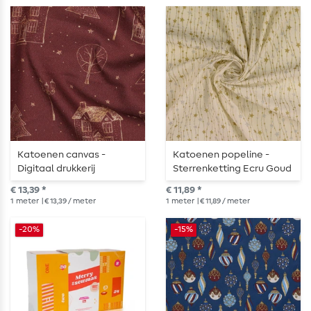
Katoenen canvas -
Katoenen popeline -
Digitaal drukkerij
Sterrenketting Ecru Goud
Kerstdorp Bordeaux
Zilver
€ 13,39 *
€ 11,89 *
1
meter
| € 13,39 / meter
1
meter
| € 11,89 / meter
-20%
-15%