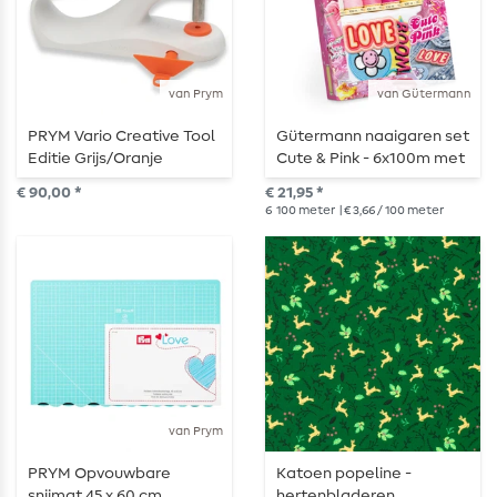
van Prym
van Gütermann
PRYM Vario Creative Tool
Gütermann naaigaren set
Editie Grijs/Oranje
Cute & Pink - 6x100m met
applicaties
€ 90,00 *
€ 21,95 *
6
100 meter
| € 3,66 / 100 meter
van Prym
PRYM Opvouwbare
Katoen popeline -
snijmat 45 x 60 cm
hertenbladeren