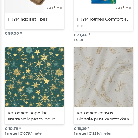
van Prym
van Prym
PRYM naaiset - bes
PRYM rolmes Comfort 45
mm
€ 89,00 *
€ 31,40 *
1
Stuk
Katoenen popeline -
Katoenen canvas -
sterrenmix petrol goud
Digitale print kersttakken
wit
€ 10,79 *
€ 13,39 *
1
meter
| € 10,79 / meter
1
meter
| € 13,39 / meter