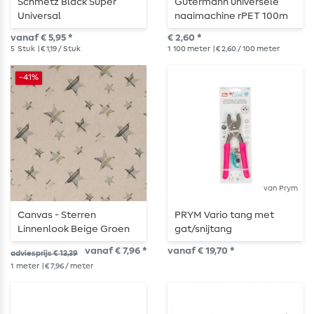
Schmetz Black Super
Gütermann universele
Universal
naaimachine rPET 100m
naaimachinenaalden
vanaf € 5,95 *
€ 2,60 *
5
Stuk
| € 1,19 / Stuk
1
100 meter
| € 2,60 / 100 meter
-41%
van Prym
Canvas - Sterren
PRYM Vario tang met
Linnenlook Beige Groen
gat/snijtang
vanaf € 7,96 *
vanaf € 19,70 *
adviesprijs € 13,39
1
meter
| € 7,96 / meter