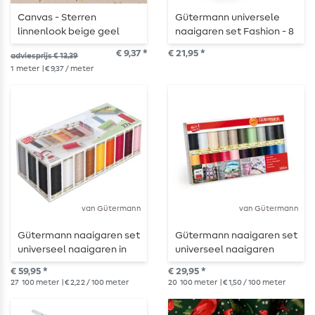
Canvas - Sterren
Gütermann universele
linnenlook beige geel
naaigaren set Fashion - 8
x 100m
€ 9,37 *
€ 21,95 *
adviesprijs € 13,39
1
meter
| € 9,37 / meter
van Gütermann
van Gütermann
Gütermann naaigaren set
Gütermann naaigaren set
universeel naaigaren in
universeel naaigaren
een transparant doosje
20x100m
€ 59,95 *
€ 29,95 *
27
100 meter
| € 2,22 / 100 meter
20
100 meter
| € 1,50 / 100 meter