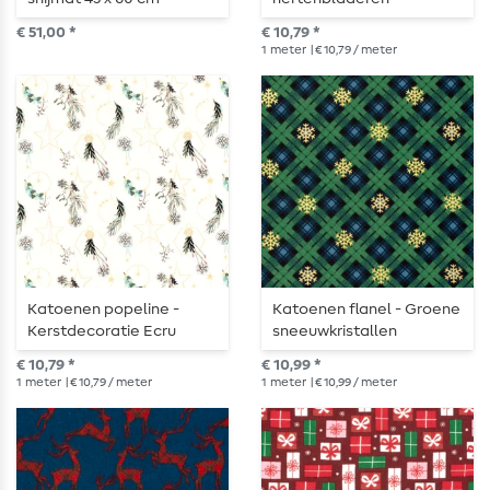
dennengroen goud
€ 51,00 *
€ 10,79 *
1
meter
| € 10,79 / meter
Katoenen popeline -
Katoenen flanel - Groene
Kerstdecoratie Ecru
sneeuwkristallen
Goud
€ 10,79 *
€ 10,99 *
1
meter
| € 10,79 / meter
1
meter
| € 10,99 / meter