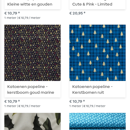
Kleine witte en gouden
Cute & Pink - Limited
sterren
Edition Box
€ 10,79 *
€ 20,95 *
1
meter
| € 10,79 / meter
Katoenen popeline -
Katoenen popeline -
kerstboom goud marine
Kerstbomen ruit
koningsblauw goud
€ 10,79 *
€ 10,79 *
1
meter
| € 10,79 / meter
1
meter
| € 10,79 / meter