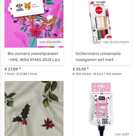
van Albstoffe
van Gütermann
Bio zomers zweetpaneel
Gütermann universele
- HHL Wild XMAS 2025 Leo
naaigaren set met
Pink
rolmaat
€ 27,89 *
€ 25,95 *
1
Stuk
| € 27,89 / Stuk
8
100 meter
| € 3,24 / 100 meter
van Odif