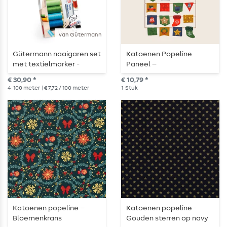
van Gütermann
Gütermann naaigaren set
Katoenen Popeline
met textielmarker -
Paneel –
10x100m
Adventskalender
€ 30,90 *
€ 10,79 *
Multicolor
4
100 meter
| € 7,72 / 100 meter
1
Stuk
Katoenen popeline –
Katoenen popeline -
Bloemenkrans
Gouden sterren op navy