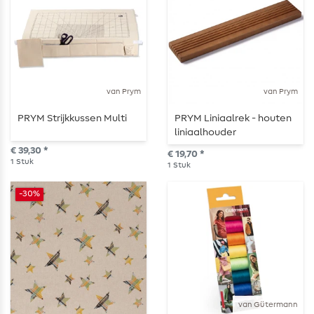
van Prym
van Prym
PRYM Strijkkussen Multi
PRYM Liniaalrek - houten
liniaalhouder
€ 39,30 *
€ 19,70 *
1
Stuk
1
Stuk
-30%
van Gütermann