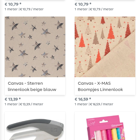
dennengroen goud
€ 10,79 *
€ 10,79 *
1
meter
| € 10,79 / meter
1
meter
| € 10,79 / meter
Canvas - Sterren
Canvas - X-MAS
linnenlook beige blauw
Boompjes Linnenlook
Beige Rood
€ 13,39 *
€ 16,59 *
1
meter
| € 13,39 / meter
1
meter
| € 16,59 / meter