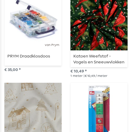
van Prym
PRYM Draadklosdoos
Katoen Weefstof -
Vogels en Sneeuwvlokken
Dennengroen
€ 35,00 *
€ 10,49 *
1
meter
| € 10,49 / meter