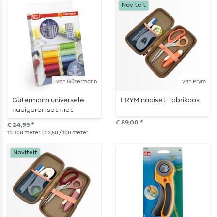
Noviteit
van Gütermann
van Prym
Gütermann universele
PRYM naaiset - abrikoos
naaigaren set met
naainaalden
€ 89,00 *
€ 24,95 *
10
100 meter
| € 2,50 / 100 meter
Noviteit