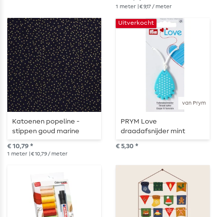
1
meter
| € 9,17 / meter
Uitverkocht
van Prym
Katoenen popeline -
PRYM Love
stippen goud marine
draadafsnijder mint
€ 10,79 *
€ 5,30 *
1
meter
| € 10,79 / meter