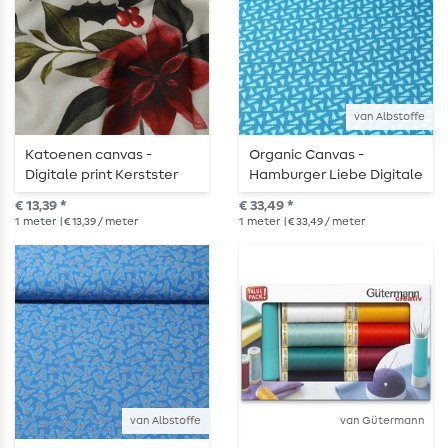
van Albstoffe
Katoenen canvas -
Organic Canvas -
Digitale print Kerstster
Hamburger Liebe Digitale
Wit multicolor
Print Kerstbomen Petrol
€ 13,39 *
€ 33,49 *
1
meter
| € 13,39 / meter
1
meter
| € 33,49 / meter
van Albstoffe
van Gütermann