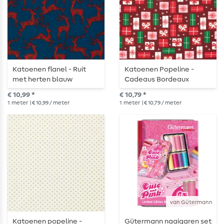
Katoenen flanel - Ruit
Katoenen Popeline -
met herten blauw
Cadeaus Bordeaux
€ 10,99 *
€ 10,79 *
1
meter
| € 10,99 / meter
1
meter
| € 10,79 / meter
van Gütermann
Katoenen popeline -
Gütermann naaigaren set