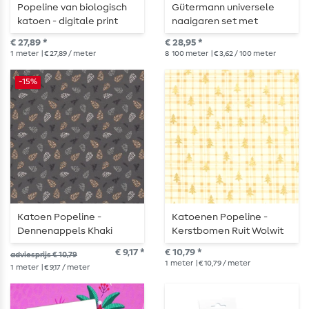
Popeline van biologisch
Gütermann universele
katoen - digitale print
naaigaren set met
Christmas Twigs Blauw
GRATIS Twister
€ 27,89 *
€ 28,95 *
1
meter
| € 27,89 / meter
8
100 meter
| € 3,62 / 100 meter
-15%
Katoen Popeline -
Katoenen Popeline -
Dennenappels Khaki
Kerstbomen Ruit Wolwit
Brons
Goud
€ 9,17 *
€ 10,79 *
adviesprijs € 10,79
1
meter
| € 10,79 / meter
1
meter
| € 9,17 / meter