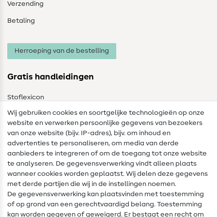
Verzending
Betaling
Herroeping van de bestelling
Gratis handleidingen
Stoflexicon
Wij gebruiken cookies en soortgelijke technologieën op onze
Naailexicon
website en verwerken persoonlijke gegevens van bezoekers
Gratis Naaipatronen
van onze website (bijv. IP-adres), bijv. om inhoud en
advertenties te personaliseren, om media van derde
Hulp & contact
aanbieders te integreren of om de toegang tot onze website
te analyseren. De gegevensverwerking vindt alleen plaats
Contact
wanneer cookies worden geplaatst. Wij delen deze gegevens
met derde partijen die wij in de instellingen noemen.
Wijziging van eigenaar
De gegevensverwerking kan plaatsvinden met toestemming
of op grond van een gerechtvaardigd belang. Toestemming
FAQ
kan worden gegeven of geweigerd. Er bestaat een recht om