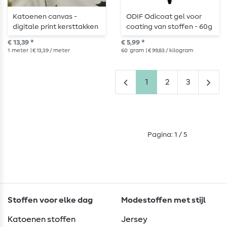
Katoenen canvas -
ODIF Odicoat gel voor
digitale print kersttakken
coating van stoffen - 60g
wit multicolor
€ 13,39 *
€ 5,99 *
1
meter
| € 13,39 / meter
60
gram
| € 99,83 / kilogram
1
2
3
Pagina: 1 / 5
Stoffen voor elke dag
Modestoffen met stijl
Katoenen stoffen
Jersey