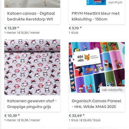
van Prym
Katoen canvas - Digitaal
PRYM Meetlint kleur met
bedrukte Kerstdorp Wit
kliksluiting - 150cm
€ 13,39 *
€ 5,10 *
1
meter
| € 13,39 / meter
1
Stuk
van Albstoffe
Katoenen geweven stof -
Organisch Canvas Paneel
Grappige pinguïns grijs
- HHL Wilde XMAS 2025
Adventskalender
€ 10,39 *
€ 33,49 *
1
meter
| € 10,39 / meter
1
Stuk
| € 33,49 / Stuk