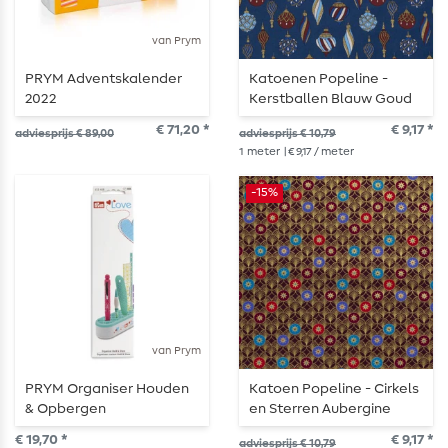
van Prym
PRYM Adventskalender
Katoenen Popeline -
2022
Kerstballen Blauw Goud
€ 71,20 *
€ 9,17 *
adviesprijs € 89,00
adviesprijs € 10,79
1
meter
| € 9,17 / meter
-15%
van Prym
PRYM Organiser Houden
Katoen Popeline - Cirkels
& Opbergen
en Sterren Aubergine
Goud
€ 19,70 *
€ 9,17 *
adviesprijs € 10,79