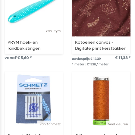
van Prym
PRYM hoek- en
Katoenen canvas -
randbekistingen
Digitale print kersttakken
Bordeaux
vanaf € 5,60 *
€ 11,38 *
adviesprijs € 13,39
1
meter
| € 11,38 / meter
van Schmetz
Veel kleuren