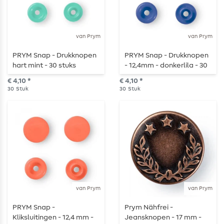
van Prym
van Prym
PRYM Snap - Drukknopen
PRYM Snap - Drukknopen
hart mint - 30 stuks
- 12,4mm - donkerlila - 30
stuks
€ 4,10 *
€ 4,10 *
30
Stuk
30
Stuk
van Prym
van Prym
PRYM Snap -
Prym Nähfrei -
Kliksluitingen - 12,4 mm -
Jeansknopen - 17 mm -