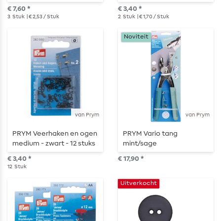
€ 7,60 *
€ 3,40 *
3
Stuk
| € 2,53 / Stuk
2
Stuk
| € 1,70 / Stuk
Noviteit
van Prym
van Prym
PRYM Veerhaken en ogen
PRYM Vario tang
medium - zwart - 12 stuks
mint/sage
€ 3,40 *
€ 17,90 *
12
Stuk
Uitverkocht