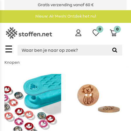
Gratis verzending vanaf 60 €
Nieuw: Air Mesh! Ontdek het nu!
0
0
☰
Knopen