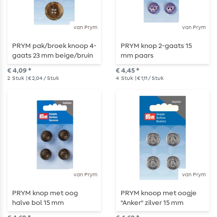
van Prym
van Prym
PRYM pak/broek knoop 4-
PRYM knop 2-gaats 15
gaats 23 mm beige/bruin
mm paars
€ 4,09 *
€ 4,45 *
2
Stuk
| € 2,04 / Stuk
4
Stuk
| € 1,11 / Stuk
van Prym
van Prym
PRYM knop met oog
PRYM knoop met oogje
halve bol 15 mm
"Anker" zilver 15 mm
zwart/brons