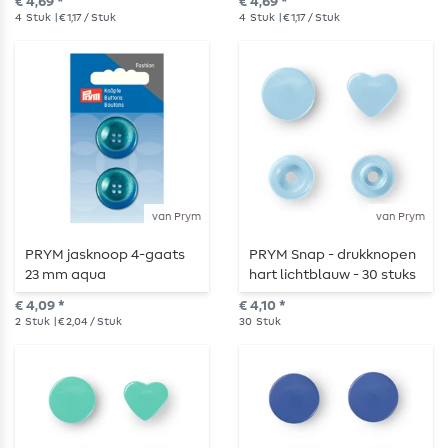
€ 4,69 *
€ 4,69 *
4
Stuk
| € 1,17 / Stuk
4
Stuk
| € 1,17 / Stuk
van Prym
van Prym
PRYM jasknoop 4-gaats
PRYM Snap - drukknopen
23 mm aqua
hart lichtblauw - 30 stuks
€ 4,09 *
€ 4,10 *
2
Stuk
| € 2,04 / Stuk
30
Stuk