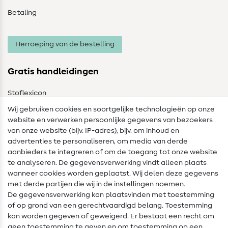
Betaling
Herroeping van de bestelling
Gratis handleidingen
Stoflexicon
Wij gebruiken cookies en soortgelijke technologieën op onze
Naailexicon
website en verwerken persoonlijke gegevens van bezoekers
Gratis Naaipatronen
van onze website (bijv. IP-adres), bijv. om inhoud en
advertenties te personaliseren, om media van derde
Hulp & contact
aanbieders te integreren of om de toegang tot onze website
te analyseren. De gegevensverwerking vindt alleen plaats
Contact
wanneer cookies worden geplaatst. Wij delen deze gegevens
met derde partijen die wij in de instellingen noemen.
Wijziging van eigenaar
De gegevensverwerking kan plaatsvinden met toestemming
of op grond van een gerechtvaardigd belang. Toestemming
FAQ
kan worden gegeven of geweigerd. Er bestaat een recht om
Herroepingsrecht
geen toestemming te geven en om toestemming op een