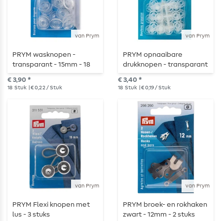
van Prym
van Prym
PRYM wasknopen -
PRYM opnaaibare
transparant - 15mm - 18
drukknopen - transparant
stuks
- 10mm - 18 stuks
€ 3,90 *
€ 3,40 *
18
Stuk
| € 0,22 / Stuk
18
Stuk
| € 0,19 / Stuk
van Prym
van Prym
PRYM Flexi knopen met
PRYM broek- en rokhaken
lus - 3 stuks
zwart - 12mm - 2 stuks