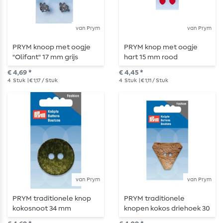
van Prym
van Prym
PRYM knoop met oogje
PRYM knop met oogje
"Olifant" 17 mm grijs
hart 15 mm rood
€ 4,69 *
€ 4,45 *
4
Stuk
| € 1,17 / Stuk
4
Stuk
| € 1,11 / Stuk
van Prym
van Prym
PRYM traditionele knop
PRYM traditionele
kokosnoot 34 mm
knopen kokos driehoek 30
mm beige