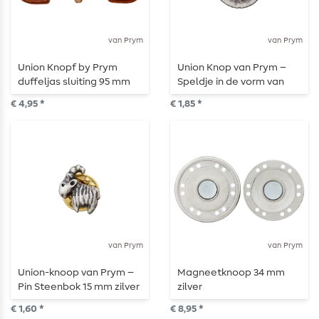
van Prym
van Prym
Union Knopf by Prym
Union Knop van Prym –
duffeljas sluiting 95 mm
Speldje in de vorm van
lichtbruin
een hartje, 18 mm, zilver
€ 4,95 *
€ 1,85 *
van Prym
van Prym
Union-knoop van Prym –
Magneetknoop 34 mm
Pin Steenbok 15 mm zilver
zilver
€ 1,60 *
€ 8,95 *