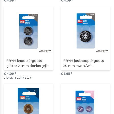
€ 4,69 *
€ 4,09 *
van Prym
van Prym
PRYM knoop 2-gaats
PRYM jasknoop 2-gaats
glitter 23 mm donkergrijs
30 mm zwart/wit
€ 4,09 *
€ 3,65 *
2
Stuk
| € 2,04 / Stuk