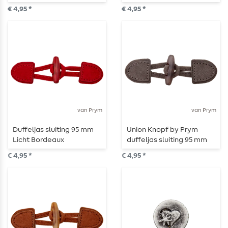
blauw
mosterdgeel
€ 4,95 *
€ 4,95 *
van Prym
van Prym
Duffeljas sluiting 95 mm
Union Knopf by Prym
Licht Bordeaux
duffeljas sluiting 95 mm
donkergrijs
€ 4,95 *
€ 4,95 *