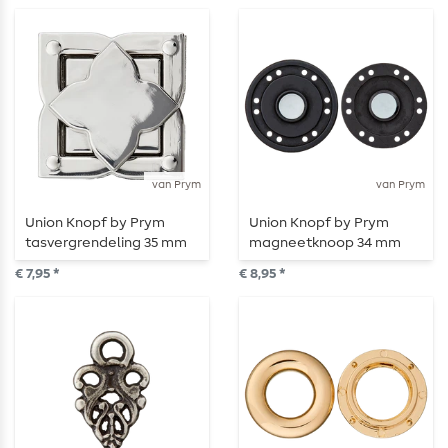
van Prym
van Prym
Union Knopf by Prym
Union Knopf by Prym
tasvergrendeling 35 mm
magneetknoop 34 mm
sterbloem zilver
zwart
€ 7,95 *
€ 8,95 *