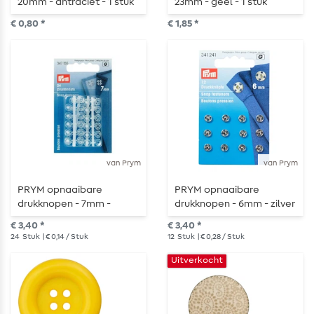
20mm - antraciet - 1 stuk
23mm - geel - 1 stuk
€ 0,80 *
€ 1,85 *
van Prym
van Prym
PRYM opnaaibare
PRYM opnaaibare
drukknopen - 7mm -
drukknopen - 6mm - zilver
transparant - 24 stuks
- 12 stuks
€ 3,40 *
€ 3,40 *
24
Stuk
| € 0,14 / Stuk
12
Stuk
| € 0,28 / Stuk
Uitverkocht