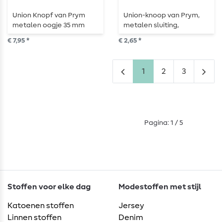
Union Knopf van Prym
Union-knoop van Prym,
metalen oogje 35 mm
metalen sluiting,
zilver
edelweiss, doorgang 8
€ 7,95 *
€ 2,65 *
mm, zilver
1
2
3
Pagina: 1 / 5
Stoffen voor elke dag
Modestoffen met stijl
Katoenen stoffen
Jersey
Linnen stoffen
Denim