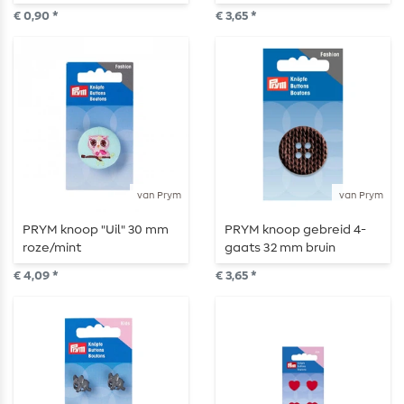
€ 0,90 *
€ 3,65 *
van Prym
van Prym
PRYM knoop "Uil" 30 mm
PRYM knoop gebreid 4-
roze/mint
gaats 32 mm bruin
€ 4,09 *
€ 3,65 *