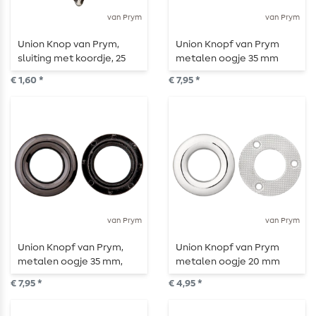
van Prym
van Prym
Union Knop van Prym,
Union Knopf van Prym
sluiting met koordje, 25
metalen oogje 35 mm
mm, kant, zilver
goud
€ 1,60 *
€ 7,95 *
van Prym
van Prym
Union Knopf van Prym,
Union Knopf van Prym
metalen oogje 35 mm,
metalen oogje 20 mm
staal
zilver
€ 7,95 *
€ 4,95 *