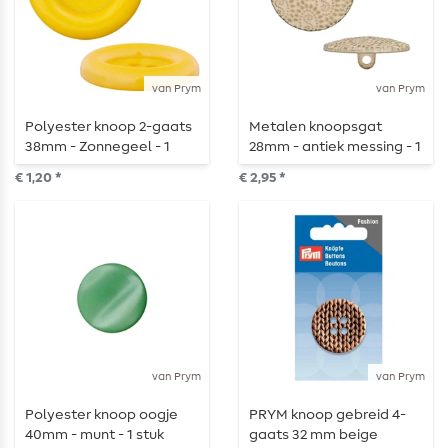
van Prym
van Prym
Polyester knoop 2-gaats
Metalen knoopsgat
38mm - Zonnegeel - 1
28mm - antiek messing - 1
stuk
stuk
€ 1,20 *
€ 2,95 *
van Prym
van Prym
Polyester knoop oogje
PRYM knoop gebreid 4-
40mm - munt - 1 stuk
gaats 32 mm beige