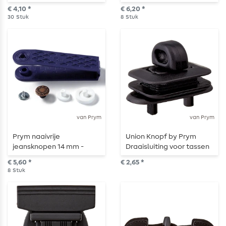
Zalm - 30 stuks
antiek koper - 8 stuks
€ 4,10 *
€ 6,20 *
30
Stuk
8
Stuk
van Prym
van Prym
Prym naaivrije
Union Knopf by Prym
jeansknopen 14 mm -
Draaisluiting voor tassen
antiek koper - 8 stuks
38 mm Zwart
€ 5,60 *
€ 2,65 *
8
Stuk