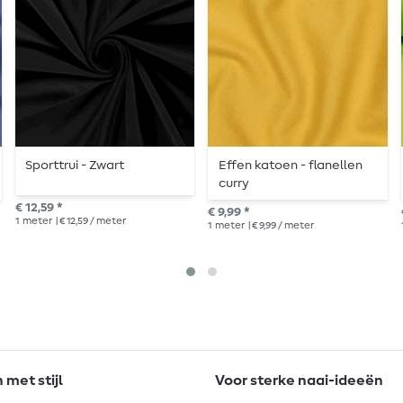
Sporttrui - Zwart
Effen katoen - flanellen
curry
€ 12,59 *
€ 9,99 *
1
meter
| € 12,59 / meter
1
meter
| € 9,99 / meter
met stijl
Voor sterke naai-ideeën