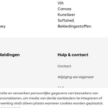
Vilt
Canvas
Kunstleer
Softshell
sey
Bekledingsstoffen
dleidingen
Hulp & contact
Contact
Wijziging van eigenaar
tronen
FAQ
ebsite en verwerken persoonlijke gegevens van bezoekers van
e personaliseren, om media van derde aanbieders te integreren of
Herroepingsrecht
werking vindt alleen plaats wanneer cookies worden geplaatst.