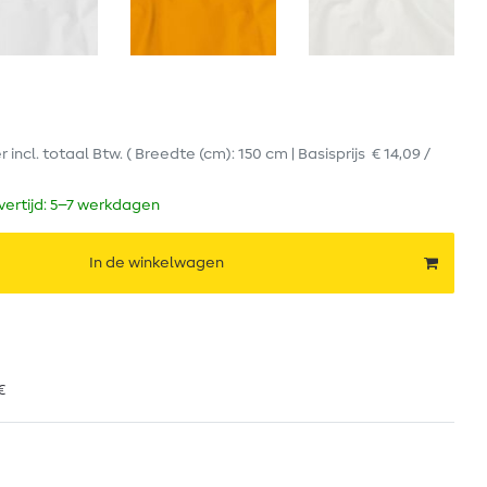
er
incl. totaal Btw.
( Breedte (cm): 150 cm | Basisprijs
€ 14,09 /
evertijd: 5–7 werkdagen
In de winkelwagen
€