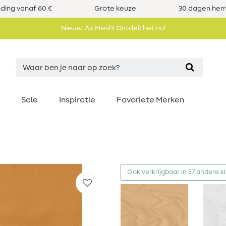
nding vanaf 60 €
Grote keuze
30 dagen her
Nieuw: Air Mesh! Ontdek het nu!
Sale
Inspiratie
Favoriete Merken
Ook verkrijgbaar in 57 andere k