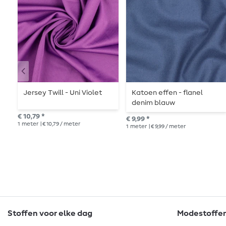
Jersey Twill - Uni Violet
Katoen effen - flanel
denim blauw
€ 10,79 *
€ 9,99 *
1
meter
| € 10,79 / meter
1
meter
| € 9,99 / meter
Stoffen voor elke dag
Modestoffen 