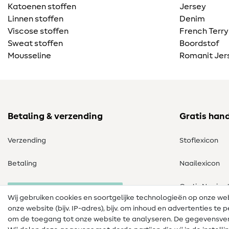
Katoenen stoffen
Jersey
Linnen stoffen
Denim
Viscose stoffen
French Terry
Sweat stoffen
Boordstof
Mousseline
Romanit Jer
Betaling & verzending
Gratis han
Verzending
Stoflexicon
Betaling
Naailexicon
Gratis Naaipa
Herroeping van de bestelling
Wij gebruiken cookies en soortgelijke technologieën op onze w
onze website (bijv. IP-adres), bijv. om inhoud en advertenties t
om de toegang tot onze website te analyseren. De gegevensver