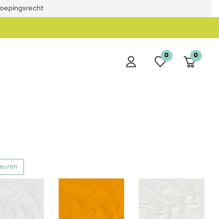
roepingsrecht
0
0
leuren