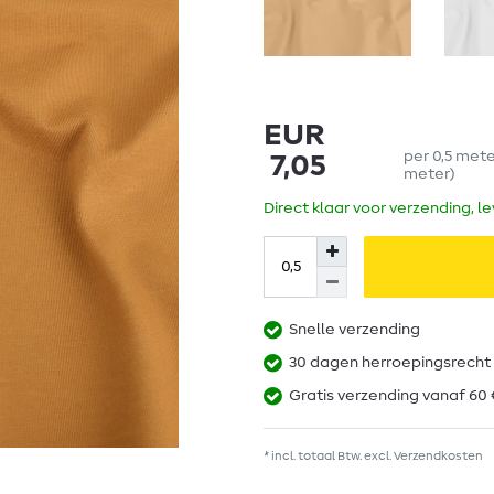
EUR
per
0,5
met
7,05
meter
)
Direct klaar voor verzending, l
Snelle verzending
30 dagen herroepingsrecht
Gratis verzending vanaf 60 
* incl. totaal Btw. excl.
Verzendkosten