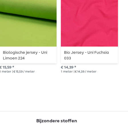
Biologische jersey - Uni
Bio Jersey - Uni Fuchsia
J
Limoen 224
033
€ 1
€ 15,59 *
€ 14,39 *
1
me
1
meter
| € 15,59 / meter
1
meter
| € 14,39 / meter
Bijzondere stoffen