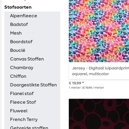
Stofsoorten
Alpenfleece
Badstof
Mesh
Boordstof
Bouclé
Canvas Stoffen
Chambray
Jersey - Digitaal luipaardprint
aquarel, multicolor
Chiffon
€ 19,99 *
Doorgestikte Stoffen
1
meter
| € 19,99 / meter
Flanel stof
Fleece Stof
Fluweel
French Terry
Gebreide stoffen