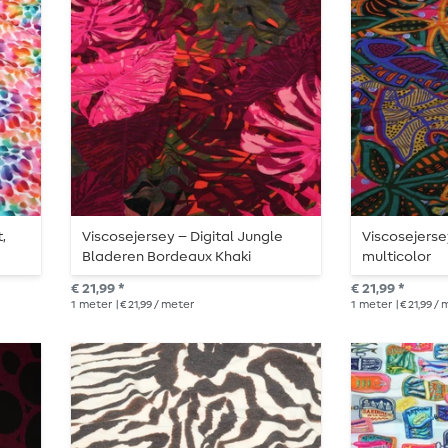
,
Viscosejersey – Digital Jungle
Viscosejerse
Bladeren Bordeaux Khaki
multicolor
€ 21,99 *
€ 21,99 *
1
meter
| € 21,99 / meter
1
meter
| € 21,99 /