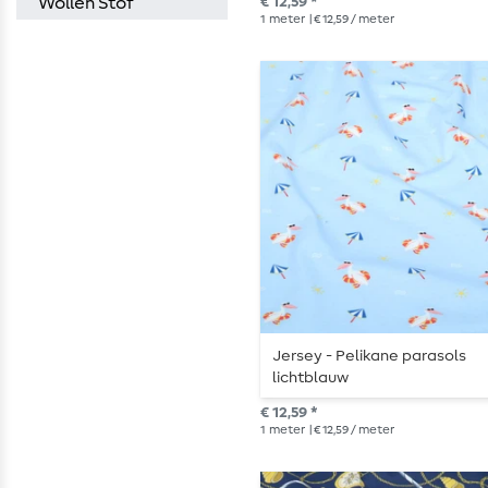
€ 12,59 *
Wollen Stof
1
meter
| € 12,59 / meter
Jersey - Pelikane parasols
lichtblauw
€ 12,59 *
1
meter
| € 12,59 / meter