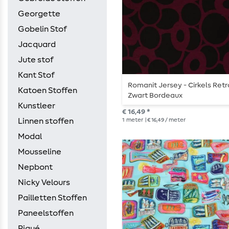
Georgette
Gobelin Stof
Jacquard
Jute stof
Kant Stof
Romanit Jersey - Cirkels Retr
Katoen Stoffen
Zwart Bordeaux
Kunstleer
€ 16,49 *
1
meter
| € 16,49 / meter
Linnen stoffen
Modal
Mousseline
Nepbont
Nicky Velours
Pailletten Stoffen
Paneelstoffen
Piqué