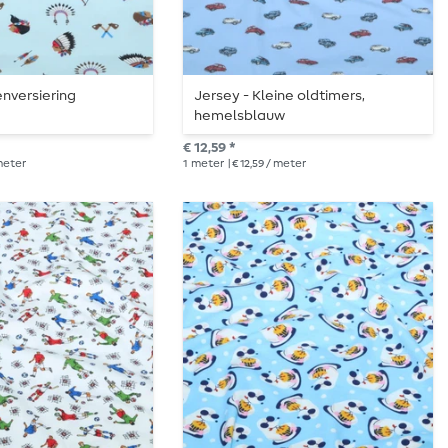
enversiering
Jersey - Kleine oldtimers,
hemelsblauw
€ 12,59 *
 meter
1
meter
| € 12,59 / meter