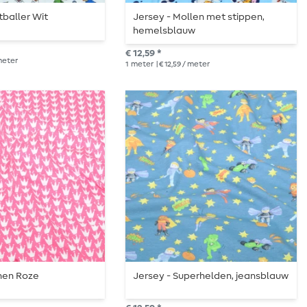
tballer Wit
Jersey - Mollen met stippen,
hemelsblauw
€ 12,59 *
 meter
1
meter
| € 12,59 / meter
nen Roze
Jersey - Superhelden, jeansblauw