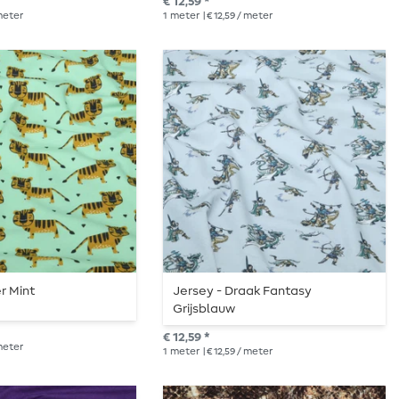
€ 12,59 *
 meter
1
meter
| € 12,59 / meter
r Mint
Jersey - Draak Fantasy
Grijsblauw
€ 12,59 *
 meter
1
meter
| € 12,59 / meter