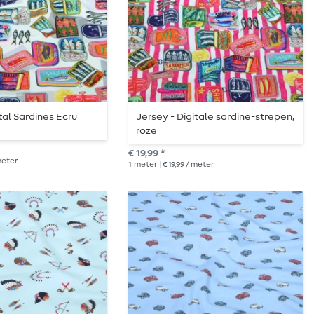
tal Sardines Ecru
Jersey - Digitale sardine-strepen,
roze
€ 19,99 *
 meter
1
meter
| € 19,99 / meter