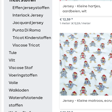
Tricot Stoffen
Jersey - Kleine hartjes,
Effen jerseystoffen
aardbeien, wit
Interlock Jersey
€ 12,59 *
Jacquard jersey
1
meter
| € 12,59 / meter
Punta Di Roma
Tricot Kinderstoffen
Viscose Tricot
Tule
Vilt
Viscose Stof
Voeringstoffen
Voile
Walkloden
Waterafstotende
Jersey - Kleine matroos, ecru
stoffen