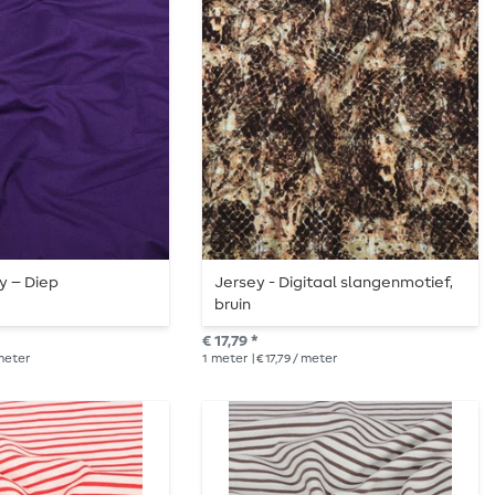
y – Diep
Jersey - Digitaal slangenmotief,
s
bruin
€ 17,79 *
 meter
1
meter
| € 17,79 / meter