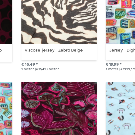
o
Viscose-jersey - Zebra Beige
Jersey - Digi
€ 16,49 *
€ 19,99 *
1
meter
| € 16,49 / meter
1
meter
| € 19,99 /