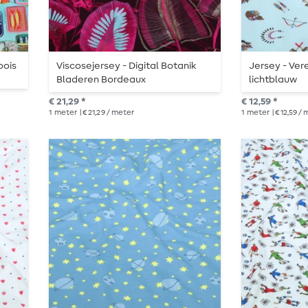
oois
Viscosejersey - Digital Botanik
Jersey - Ver
Bladeren Bordeaux
lichtblauw
€ 21,29 *
€ 12,59 *
1
meter
| € 21,29 / meter
1
meter
| € 12,59 /