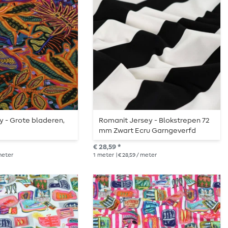
y - Grote bladeren,
Romanit Jersey - Blokstrepen 72
mm Zwart Ecru Garngeverfd
€ 28,59 *
 meter
1
meter
| € 28,59 / meter