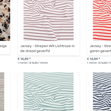
beige
Jersey - Strepen Wit Lichtroze In
Jersey - Stre
de draad geverfd
garen gever
€ 16,89 *
€ 16,89 *
1
meter
| € 16,89 / meter
1
meter
| € 16,89 /