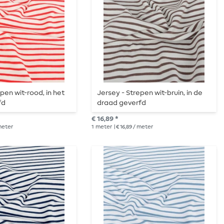
pen wit-rood, in het
Jersey - Strepen wit-bruin, in de
fd
draad geverfd
€ 16,89 *
 meter
1
meter
| € 16,89 / meter