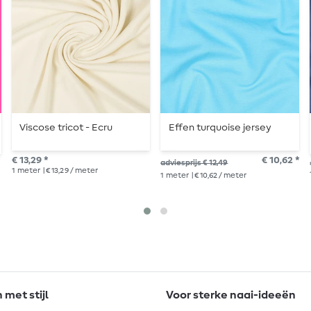
Viscose tricot - Ecru
Effen turquoise jersey
€ 13,29 *
€ 10,62 *
adviesprijs € 12,49
1
meter
| € 13,29 / meter
1
meter
| € 10,62 / meter
met stijl
Voor sterke naai-ideeën