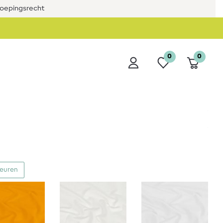
roepingsrecht
0
0
leuren