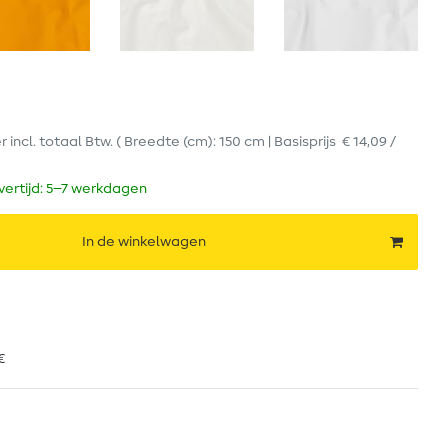
er
incl. totaal Btw.
( Breedte (cm): 150 cm | Basisprijs
€ 14,09 /
evertijd: 5–7 werkdagen
In de winkelwagen
€