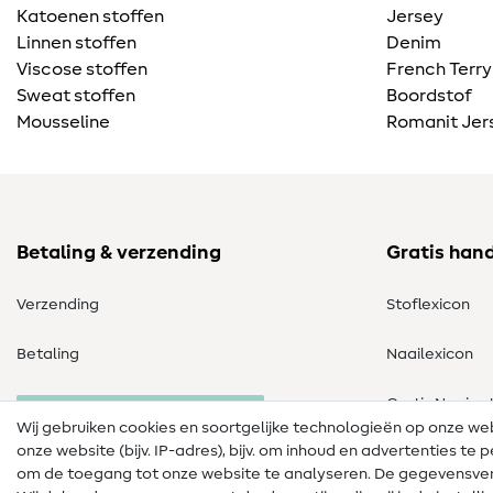
Katoenen stoffen
Jersey
Linnen stoffen
Denim
Viscose stoffen
French Terry
Sweat stoffen
Boordstof
Mousseline
Romanit Jer
Betaling & verzending
Gratis han
Verzending
Stoflexicon
Betaling
Naailexicon
Gratis Naaipa
Herroeping van de bestelling
Wij gebruiken cookies en soortgelijke technologieën op onze w
onze website (bijv. IP-adres), bijv. om inhoud en advertenties t
om de toegang tot onze website te analyseren. De gegevensver