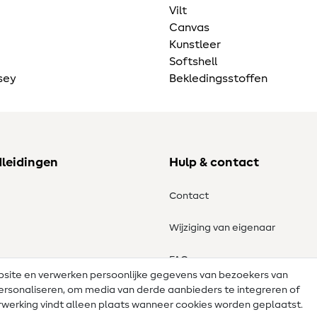
Vilt
Canvas
Kunstleer
Softshell
sey
Bekledingsstoffen
dleidingen
Hulp & contact
Contact
Wijziging van eigenaar
tronen
FAQ
ebsite en verwerken persoonlijke gegevens van bezoekers van
e personaliseren, om media van derde aanbieders te integreren of
Herroepingsrecht
werking vindt alleen plaats wanneer cookies worden geplaatst.