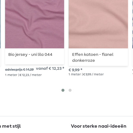
Bio jersey - uni lila 044
Effen katoen - flanel
donkerroze
vanaf € 12,23 *
adviesprijs € 14,39
€ 9,99 *
1
meter
| € 9,99 / meter
1
meter
| € 12,23 / meter
met stijl
Voor sterke naai-ideeën