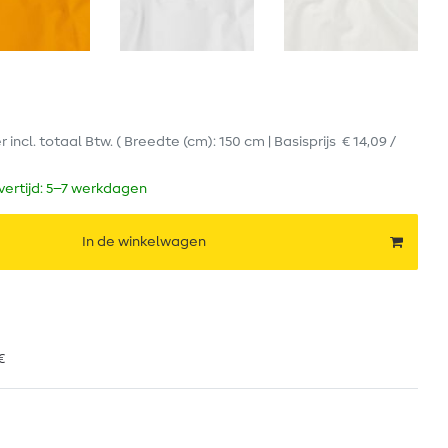
er
incl. totaal Btw.
( Breedte (cm): 150 cm | Basisprijs
€ 14,09 /
evertijd: 5–7 werkdagen
In de winkelwagen
€