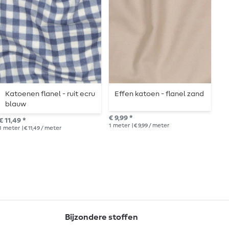
Katoenen flanel - ruit ecru
Effen katoen - flanel zand
B
blauw
€ 9,99 *
€ 1
€ 11,49 *
1
meter
| € 9,99 / meter
1
me
1
meter
| € 11,49 / meter
Bijzondere stoffen