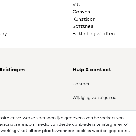
Vilt
Canvas
Kunstleer
Softshell
sey
Bekledingsstoffen
dleidingen
Hulp & contact
Contact
Wijziging van eigenaar
tronen
FAQ
ebsite en verwerken persoonlijke gegevens van bezoekers van
e personaliseren, om media van derde aanbieders te integreren of
Herroepingsrecht
werking vindt alleen plaats wanneer cookies worden geplaatst.