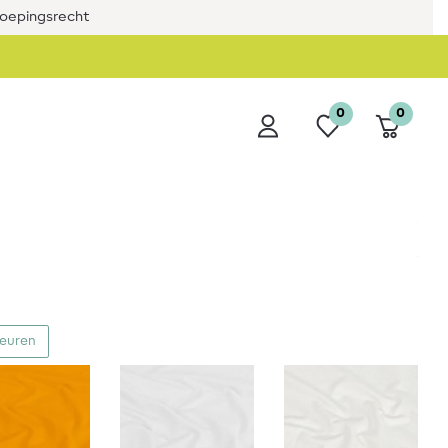
roepingsrecht
0
0
leuren