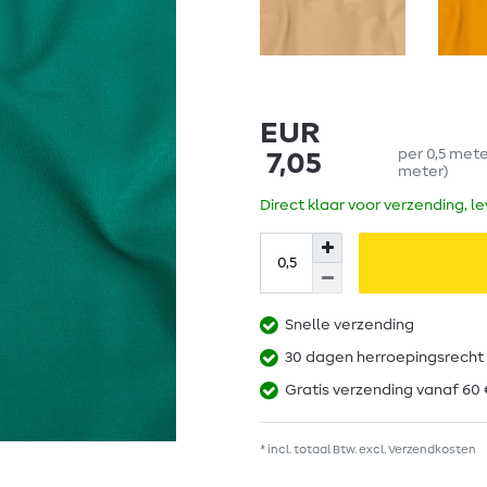
EUR
per
0,5
met
7,05
meter
)
Direct klaar voor verzending, l
Snelle verzending
30 dagen herroepingsrecht
Gratis verzending vanaf 60 
* incl. totaal Btw. excl.
Verzendkosten