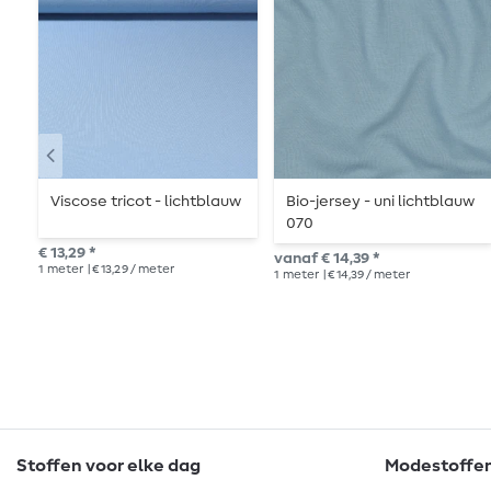
Viscose tricot - lichtblauw
Bio-jersey - uni lichtblauw
070
€ 13,29 *
vanaf € 14,39 *
1
meter
| € 13,29 / meter
1
meter
| € 14,39 / meter
Stoffen voor elke dag
Modestoffen 