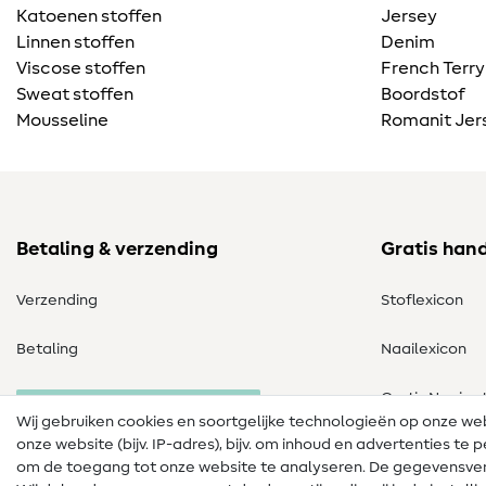
Katoenen stoffen
Jersey
Linnen stoffen
Denim
Viscose stoffen
French Terry
Sweat stoffen
Boordstof
Mousseline
Romanit Jer
Betaling & verzending
Gratis han
Verzending
Stoflexicon
Betaling
Naailexicon
Gratis Naaipa
Herroeping van de bestelling
Wij gebruiken cookies en soortgelijke technologieën op onze w
onze website (bijv. IP-adres), bijv. om inhoud en advertenties t
om de toegang tot onze website te analyseren. De gegevensver