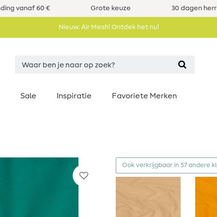
nding vanaf 60 €
Grote keuze
30 dagen her
Nieuw: Air Mesh! Ontdek het nu!
Sale
Inspiratie
Favoriete Merken
Ook verkrijgbaar in 57 andere k