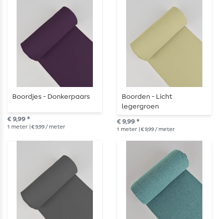
Boordjes - Donkerpaars
Boorden - Licht
legergroen
€ 9,99 *
€ 9,99 *
1
meter
| € 9,99 / meter
1
meter
| € 9,99 / meter