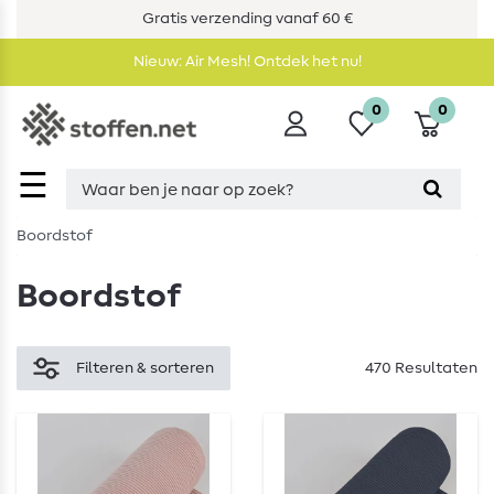
Gratis verzending vanaf 60 €
Nieuw: Air Mesh! Ontdek het nu!
0
0
☰
Boordstof
Boordstof
Filteren & sorteren
470 Resultaten