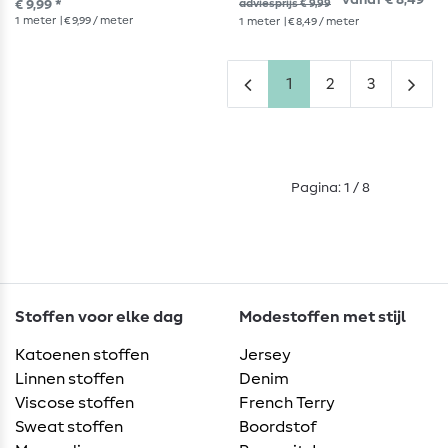
vanaf € 8,49 *
€ 9,99 *
adviesprijs € 9,99
1
meter
| € 9,99 / meter
1
meter
| € 8,49 / meter
1
2
3
Pagina: 1 / 8
Stoffen voor elke dag
Modestoffen met stijl
Katoenen stoffen
Jersey
Linnen stoffen
Denim
Viscose stoffen
French Terry
Sweat stoffen
Boordstof