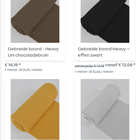
Gebreide boord - Heavy
Gebreide boord Heavy –
Uni chocoladebruin
effen zwart
€ 14,19 *
vanaf € 12,06 *
adviesprijs € 14,19
1
meter
| € 14,19 / meter
1
meter
| € 12,06 / meter