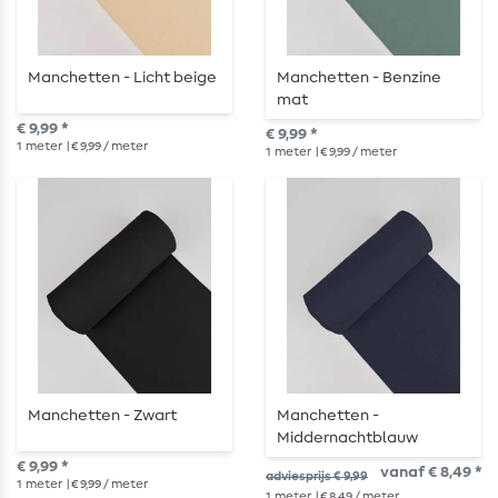
Manchetten - Licht beige
Manchetten - Benzine
mat
€ 9,99 *
€ 9,99 *
1
meter
| € 9,99 / meter
1
meter
| € 9,99 / meter
Manchetten - Zwart
Manchetten -
Middernachtblauw
€ 9,99 *
vanaf € 8,49 *
adviesprijs € 9,99
1
meter
| € 9,99 / meter
1
meter
| € 8,49 / meter