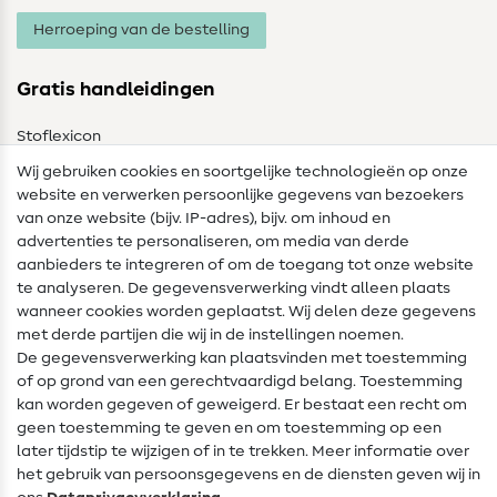
Herroeping van de bestelling
Gratis handleidingen
Stoflexicon
Wij gebruiken cookies en soortgelijke technologieën op onze
Naailexicon
website en verwerken persoonlijke gegevens van bezoekers
Gratis Naaipatronen
van onze website (bijv. IP-adres), bijv. om inhoud en
advertenties te personaliseren, om media van derde
Hulp & contact
aanbieders te integreren of om de toegang tot onze website
te analyseren. De gegevensverwerking vindt alleen plaats
Contact
wanneer cookies worden geplaatst. Wij delen deze gegevens
met derde partijen die wij in de instellingen noemen.
Wijziging van eigenaar
De gegevensverwerking kan plaatsvinden met toestemming
of op grond van een gerechtvaardigd belang. Toestemming
FAQ
kan worden gegeven of geweigerd. Er bestaat een recht om
Herroepingsrecht
geen toestemming te geven en om toestemming op een
later tijdstip te wijzigen of in te trekken. Meer informatie over
Populair
het gebruik van persoonsgegevens en de diensten geven wij in