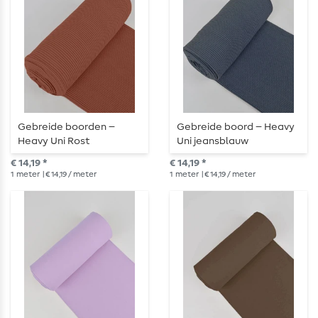
Gebreide boorden –
Gebreide boord – Heavy
Heavy Uni Rost
Uni jeansblauw
gemêleerd
€ 14,19 *
€ 14,19 *
1
meter
| € 14,19 / meter
1
meter
| € 14,19 / meter