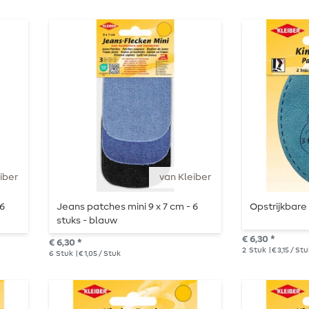
iber
van Kleiber
 6
Jeans patches mini 9 x 7 cm - 6
Opstrijkbare 
stuks - blauw
€ 6,30 *
€ 6,30 *
2
Stuk
| € 3,15 / St
6
Stuk
| € 1,05 / Stuk