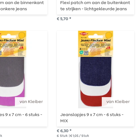
om aan de binnenkant
Flexi patch om aan de buitenkant
 donkere jeans
te strijken - lichtgekleurde jeans
€ 5,70 *
van Kleiber
van Kleiber
 9 x 7 cm - 6 stuks -
Jeanslapjes 9 x 7 cm - 6 stuks -
MIX
€ 6,30 *
uk
6
Stuk
| € 1,05 / Stuk