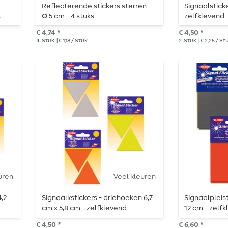
Reflecterende stickers sterren -
Signaalsticke
s
Ø 5 cm - 4 stuks
zelfklevend
€ 4,74 *
€ 4,50 *
4
Stuk
| € 1,18 / Stuk
2
Stuk
| € 2,25 / St
uren
Veel kleuren
,2
Signaalkstickers - driehoeken 6,7
Signaalpleist
cm x 5,8 cm - zelfklevend
12 cm - zelf
€ 4,50 *
€ 6,60 *