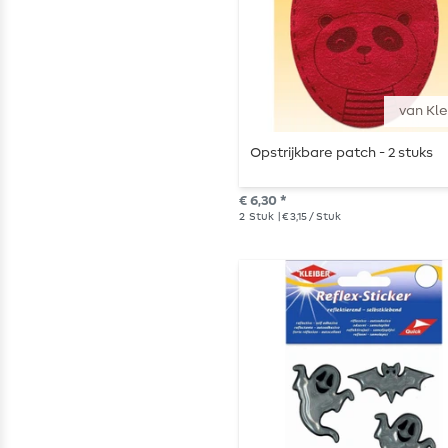
van Kle
Opstrijkbare patch - 2 stuks
€ 6,30 *
2
Stuk
| € 3,15 / Stuk