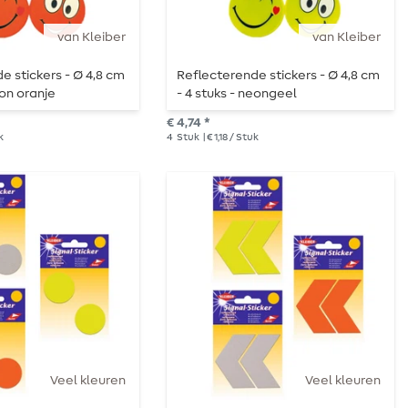
van Kleiber
van Kleiber
e stickers - Ø 4,8 cm
Reflecterende stickers - Ø 4,8 cm
eon oranje
- 4 stuks - neongeel
€ 4,74 *
k
4
Stuk
| € 1,18 / Stuk
Veel kleuren
Veel kleuren