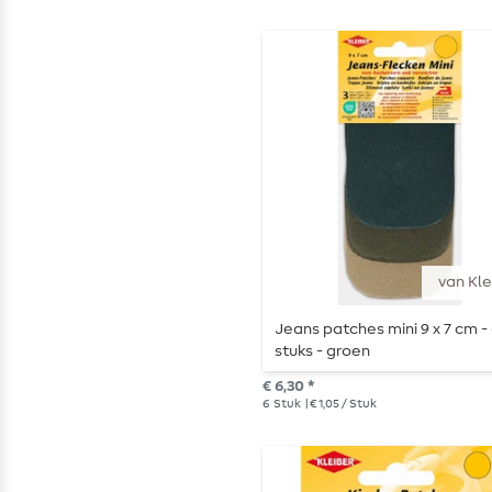
van Kle
Jeans patches mini 9 x 7 cm -
stuks - groen
€ 6,30 *
6
Stuk
| € 1,05 / Stuk