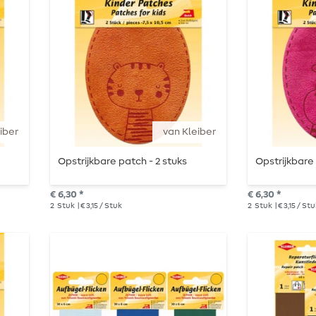
iber
van Kleiber
Opstrijkbare patch - 2 stuks
Opstrijkbare 
€ 6,30 *
€ 6,30 *
2
Stuk
| € 3,15 / Stuk
2
Stuk
| € 3,15 / St