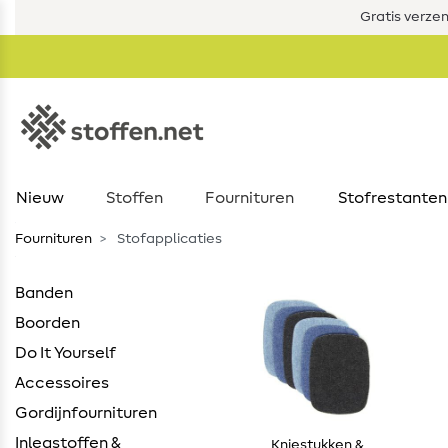
Gratis verze
Nieuw
Stoffen
Fournituren
Stofrestanten
Fournituren
Stofapplicaties
Banden
Boorden
Do It Yourself
Accessoires
Gordijnfournituren
Inlegstoffen &
Kniestukken &