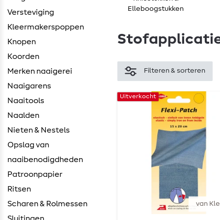
Elleboogstukken
Versteviging
Kleermakerspoppen
Stofapplicati
Knopen
Koorden
Merken naaigerei
Filteren & sorteren
Naaigarens
Uitverkocht
Naaitools
Naalden
Nieten & Nestels
Opslag van
naaibenodigdheden
Patroonpapier
Ritsen
Scharen & Rolmessen
van Kle
Sluitingen