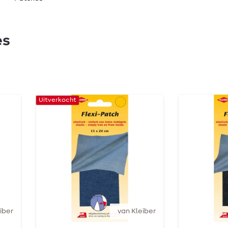
es
Uitverkocht
iber
van Kleiber