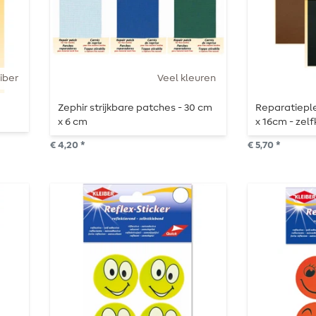
iber
Veel kleuren
Zephir strijkbare patches - 30 cm
Reparatieple
x 6 cm
x 16cm - zel
€ 4,20 *
€ 5,70 *