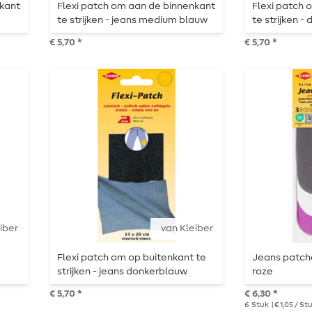
nkant
Flexi patch om aan de binnenkant
Flexi patch 
te strijken - jeans medium blauw
te strijken -
€ 5,70 *
€ 5,70 *
iber
van Kleiber
Flexi patch om op buitenkant te
Jeans patches
strijken - jeans donkerblauw
roze
€ 5,70 *
€ 6,30 *
6
Stuk
| € 1,05 / St