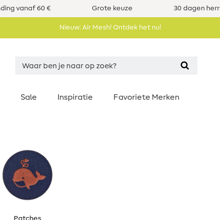
nding vanaf 60 €
Grote keuze
30 dagen her
Nieuw: Air Mesh! Ontdek het nu!
Sale
Inspiratie
Favoriete Merken
Patches