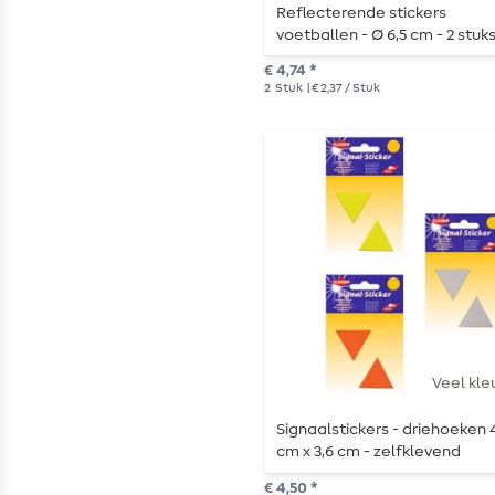
Reflecterende stickers
voetballen - Ø 6,5 cm - 2 stuk
€ 4,74 *
2
Stuk
| € 2,37 / Stuk
Veel kle
Signaalstickers - driehoeken 4
cm x 3,6 cm - zelfklevend
€ 4,50 *