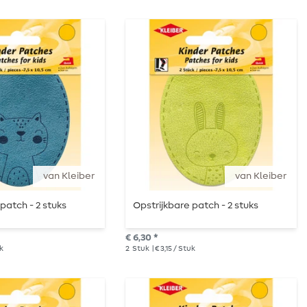
van Kleiber
van Kleiber
patch - 2 stuks
Opstrijkbare patch - 2 stuks
€ 6,30 *
uk
2
Stuk
| € 3,15 / Stuk