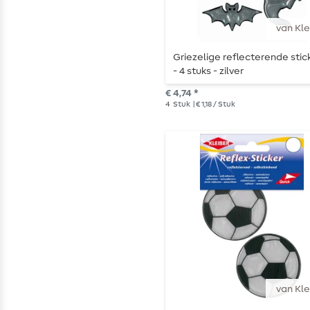
van Kle
Griezelige reflecterende stic
- 4 stuks - zilver
€ 4,74 *
4
Stuk
| € 1,18 / Stuk
van Kle