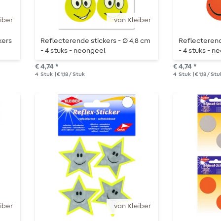
iber
van Kleiber
kers
Reflecterende stickers - Ø 4,8 cm
Reflecterend
- 4 stuks - neongeel
- 4 stuks - n
€ 4,74 *
€ 4,74 *
4
Stuk
| € 1,18 / Stuk
4
Stuk
| € 1,18 / Stu
iber
van Kleiber