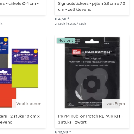
rs - cirkels Ø 4 cm -
Signaalstickers - pijlen 5,3 cm x 7,0
cm - zelfklevend
€ 4,50 *
uk
2
Stuk
| € 2,25 / Stuk
Noviteit
Veel kleuren
van Prym
ers - 2 stuks 10 cm x
PRYM Rub-on Patch REPAIR KIT -
klevend
3 stuks - zwart
€ 12,90 *