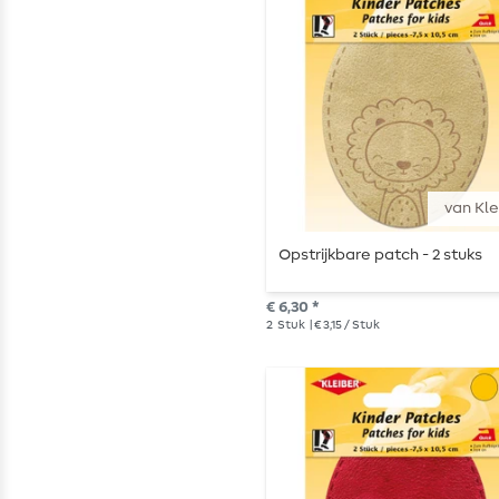
van Kle
Opstrijkbare patch - 2 stuks
€ 6,30 *
2
Stuk
| € 3,15 / Stuk