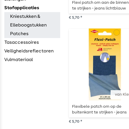
Flexi patch om aan de binne
Stofapplicaties
te strijken - jeans lichtblauw
Kniestukken &
€ 5,70 *
Elleboogstukken
Patches
Tasaccessoires
Veiligheidsreflectoren
Vulmateriaal
van Kle
Flexibele patch om op de
buitenkant te strijken - jeans
€ 5,70 *