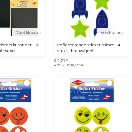
Veel kleuren
van Kleiber
isters kunstleer - 10
Reflecterende sticker ruimte - 4
fklevend
stuks - blauw/geel
€ 4,74 *
4
Stuk
| € 1,18 / Stuk