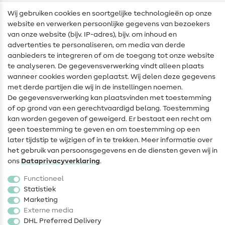
Wij gebruiken cookies en soortgelijke technologieën op onze
Naailexicon
website en verwerken persoonlijke gegevens van bezoekers
Gratis Naaipatronen
van onze website (bijv. IP-adres), bijv. om inhoud en
advertenties te personaliseren, om media van derde
Hulp & contact
aanbieders te integreren of om de toegang tot onze website
te analyseren. De gegevensverwerking vindt alleen plaats
Contact
wanneer cookies worden geplaatst. Wij delen deze gegevens
met derde partijen die wij in de instellingen noemen.
Wijziging van eigenaar
De gegevensverwerking kan plaatsvinden met toestemming
of op grond van een gerechtvaardigd belang. Toestemming
FAQ
kan worden gegeven of geweigerd. Er bestaat een recht om
Herroepingsrecht
geen toestemming te geven en om toestemming op een
later tijdstip te wijzigen of in te trekken. Meer informatie over
Populair
het gebruik van persoonsgegevens en de diensten geven wij in
ons
Data­privacy­verklaring
.
Stoffen
Functioneel
Fournituren
Statistiek
Marketing
Sale
Externe media
DHL Preferred Delivery