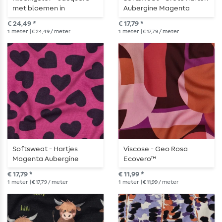
met bloemen in
Aubergine Magenta
verschillende kleuren
Geruwd
€ 24,49 *
€ 17,79 *
1
meter
| € 24,49 / meter
1
meter
| € 17,79 / meter
Softsweat - Hartjes
Viscose - Geo Rosa
Magenta Aubergine
Ecovero™
Geruwd
€ 17,79 *
€ 11,99 *
1
meter
| € 17,79 / meter
1
meter
| € 11,99 / meter