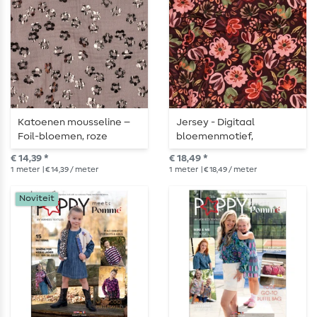
Katoenen mousseline –
Jersey - Digitaal
Foil-bloemen, roze
bloemenmotief,
bordeauxrood
€ 14,39 *
€ 18,49 *
1
meter
| € 14,39 / meter
1
meter
| € 18,49 / meter
Noviteit