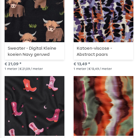
Sweater - Digital Kleine
Katoen-viscose -
koeien Navy geruwd
Abstract paars
€ 21,09 *
€ 13,49 *
1
meter
| € 21,09 / meter
1
meter
| € 13,49 / meter