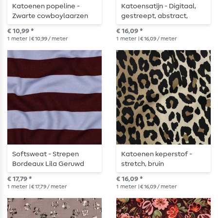
Katoenen popeline -
Katoensatijn - Digitaal,
Zwarte cowboylaarzen
gestreept, abstract,
bordeauxrood
€ 10,99 *
€ 16,09 *
1
meter
| € 10,99 / meter
1
meter
| € 16,09 / meter
Softsweat - Strepen
Katoenen keperstof -
Bordeaux Lila Geruwd
stretch, bruin
€ 17,79 *
€ 16,09 *
1
meter
| € 17,79 / meter
1
meter
| € 16,09 / meter