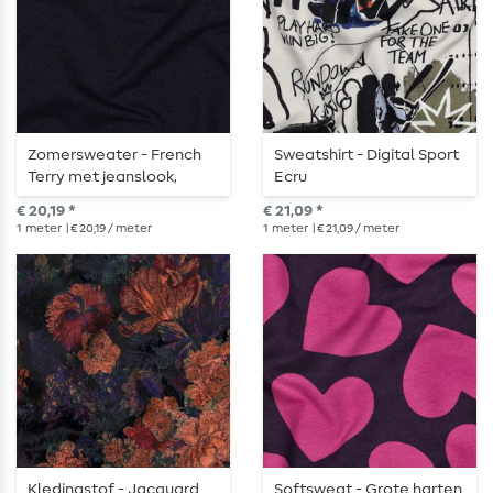
Zomersweater - French
Sweatshirt - Digital Sport
Terry met jeanslook,
Ecru
indigoblauw
€ 20,19 *
€ 21,09 *
1
meter
| € 20,19 / meter
1
meter
| € 21,09 / meter
Kledingstof - Jacquard
Softsweat - Grote harten