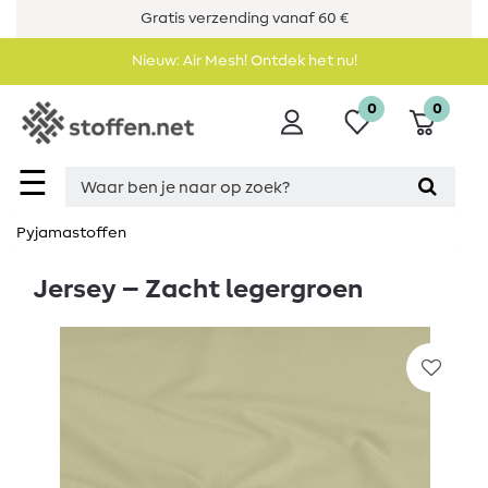
Gratis verzending vanaf 60 €
Nieuw: Air Mesh! Ontdek het nu!
0
0
☰
Pyjamastoffen
Jersey – Zacht legergroen