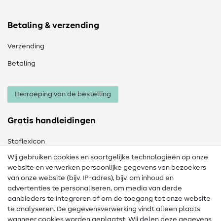
Betaling & verzending
Verzending
Betaling
Herroeping van de bestelling
Gratis handleidingen
Stoflexicon
Wij gebruiken cookies en soortgelijke technologieën op onze
Naailexicon
website en verwerken persoonlijke gegevens van bezoekers
Gratis Naaipatronen
van onze website (bijv. IP-adres), bijv. om inhoud en
advertenties te personaliseren, om media van derde
Hulp & contact
aanbieders te integreren of om de toegang tot onze website
te analyseren. De gegevensverwerking vindt alleen plaats
Contact
wanneer cookies worden geplaatst. Wij delen deze gegevens