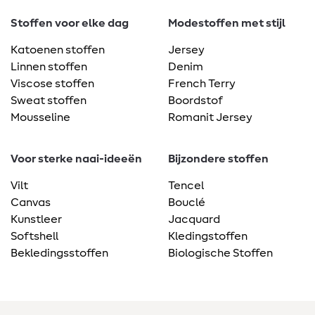
Stoffen voor elke dag
Modestoffen met stijl
Katoenen stoffen
Jersey
Linnen stoffen
Denim
Viscose stoffen
French Terry
Sweat stoffen
Boordstof
Mousseline
Romanit Jersey
Voor sterke naai-ideeën
Bijzondere stoffen
Vilt
Tencel
Canvas
Bouclé
Kunstleer
Jacquard
Softshell
Kledingstoffen
Bekledingsstoffen
Biologische Stoffen