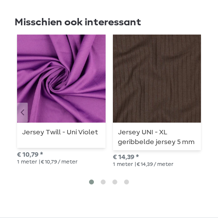
Misschien ook interessant
Jersey Twill - Uni Violet
Jersey UNI - XL
J
geribbelde jersey 5 mm
g
bruin
€ 10,79 *
€ 14,39 *
van
1
meter
| € 10,79 / meter
1
meter
| € 14,39 / meter
1
me