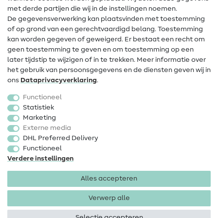
met derde partijen die wij in de instellingen noemen.
Wijziging van eigenaar
De gegevensverwerking kan plaatsvinden met toestemming
of op grond van een gerechtvaardigd belang. Toestemming
FAQ
kan worden gegeven of geweigerd. Er bestaat een recht om
Herroepingsrecht
geen toestemming te geven en om toestemming op een
later tijdstip te wijzigen of in te trekken. Meer informatie over
Populair
het gebruik van persoonsgegevens en de diensten geven wij in
ons
Data­privacy­verklaring
.
Stoffen
Functioneel
Fournituren
Statistiek
Marketing
Sale
Externe media
DHL Preferred Delivery
Functioneel
Verdere instellingen
Alles accepteren
Colofon
Privacy
Algemene voorwaarden
Herroepingsrecht
Verwerp alle
Selectie accepteren