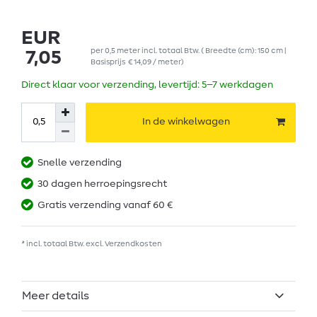
EUR
per
0,5
meter
incl. totaal Btw.
( Breedte (cm): 150 cm |
7,05
Basisprijs
€ 14,09 / meter
)
Direct klaar voor verzending, levertijd: 5–7 werkdagen
In de winkelwagen
Snelle verzending
30 dagen herroepingsrecht
Gratis verzending vanaf 60 €
* incl. totaal Btw. excl.
Verzendkosten
Meer details