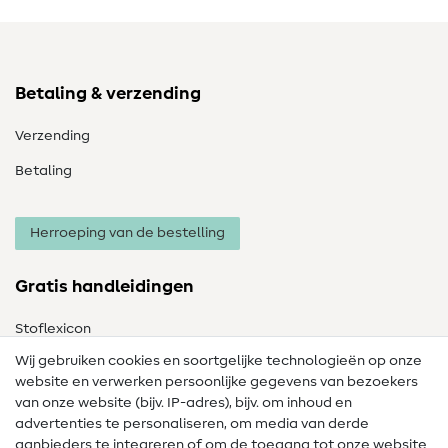
Betaling & verzending
Verzending
Betaling
Herroeping van de bestelling
Gratis handleidingen
Stoflexicon
Wij gebruiken cookies en soortgelijke technologieën op onze
Naailexicon
website en verwerken persoonlijke gegevens van bezoekers
Gratis Naaipatronen
van onze website (bijv. IP-adres), bijv. om inhoud en
advertenties te personaliseren, om media van derde
Hulp & contact
aanbieders te integreren of om de toegang tot onze website