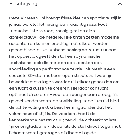
Beschrijving
Deze Air Mesh Uni brengt frisse kleur en sportieve stijl in
je naaiwereld: fel neongroen, krachtig roze, koel
turquoise, intens rood, zonnig geel en diep
donkerblauw - de heldere, rijke tinten zetten moderne
accenten en kunnen prachtig met elkaar worden
gecombineerd. De typische honingraatstructuur aan
het oppervlak geeft de stof een dynamische,
technische look die meteen doet denken aan
sportkleding en performance textiel. Air Mesh is een
speciale 3D-stof met een open structuur. Twee fijn
bewerkte mesh lagen worden uit elkaar gehouden om
een luchtig kussen te creëren. Hierdoor kan lucht
optimaal circuleren - voor een aangenaam droog, fris
gevoel zonder warmteontwikkeling. Tegelijkertijd biedt
de lichte vulling extra bescherming zonder dat het
volumineus of stijf is. De voorkant heeft de
kenmerkende netstructuur, terwijl de achterkant iets
fijner en gladder is - ideaal als de stof direct tegen het
lichaam wordt gedragen of discreet op de