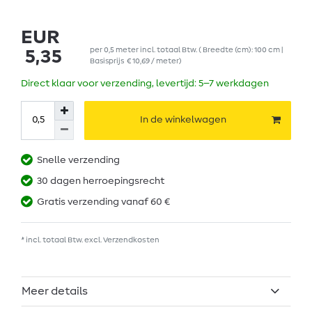
EUR
per
0,5
meter
incl. totaal Btw.
( Breedte (cm): 100 cm |
5,35
Basisprijs
€ 10,69 / meter
)
Direct klaar voor verzending, levertijd: 5–7 werkdagen
In de winkelwagen
Snelle verzending
30 dagen herroepingsrecht
Gratis verzending vanaf 60 €
* incl. totaal Btw. excl.
Verzendkosten
Meer details