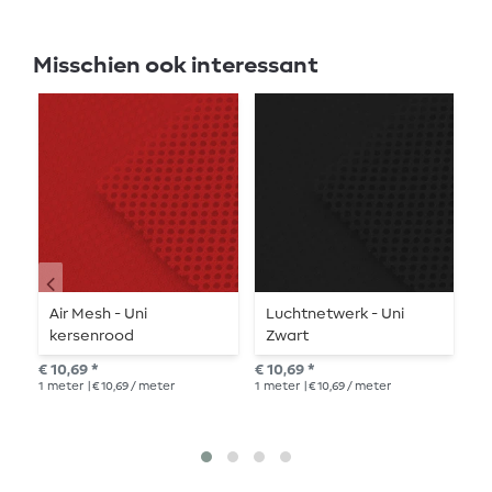
Misschien ook interessant
Air Mesh - Uni
Luchtnetwerk - Uni
A
kersenrood
Zwart
g
€ 10,69 *
€ 10,69 *
€ 1
1
meter
| € 10,69 / meter
1
meter
| € 10,69 / meter
1
me