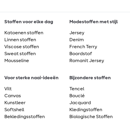
Stoffen voor elke dag
Modestoffen met stijl
Katoenen stoffen
Jersey
Linnen stoffen
Denim
Viscose stoffen
French Terry
Sweat stoffen
Boordstof
Mousseline
Romanit Jersey
Voor sterke naai-ideeën
Bijzondere stoffen
Vilt
Tencel
Canvas
Bouclé
Kunstleer
Jacquard
Softshell
Kledingstoffen
Bekledingsstoffen
Biologische Stoffen