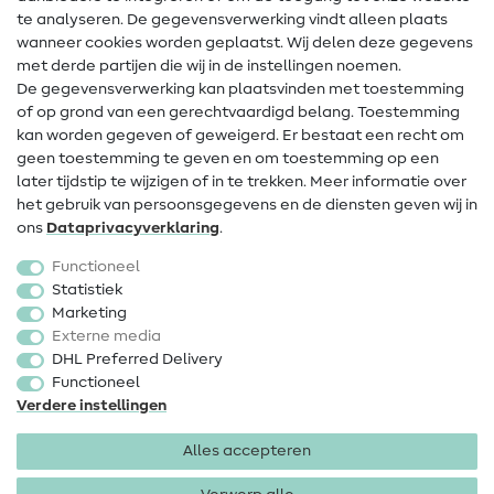
te analyseren. De gegevensverwerking vindt alleen plaats
Contact
wanneer cookies worden geplaatst. Wij delen deze gegevens
met derde partijen die wij in de instellingen noemen.
Wijziging van eigenaar
De gegevensverwerking kan plaatsvinden met toestemming
of op grond van een gerechtvaardigd belang. Toestemming
FAQ
kan worden gegeven of geweigerd. Er bestaat een recht om
Herroepingsrecht
geen toestemming te geven en om toestemming op een
later tijdstip te wijzigen of in te trekken. Meer informatie over
Populair
het gebruik van persoonsgegevens en de diensten geven wij in
ons
Data­privacy­verklaring
.
Stoffen
Functioneel
Fournituren
Statistiek
Marketing
Sale
Externe media
DHL Preferred Delivery
Functioneel
Verdere instellingen
Alles accepteren
Colofon
Privacy
Algemene voorwaarden
Herroepingsrecht