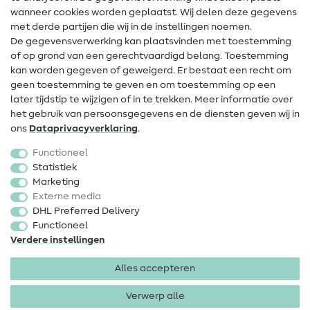
Contact
wanneer cookies worden geplaatst. Wij delen deze gegevens
met derde partijen die wij in de instellingen noemen.
Wijziging van eigenaar
De gegevensverwerking kan plaatsvinden met toestemming
of op grond van een gerechtvaardigd belang. Toestemming
FAQ
kan worden gegeven of geweigerd. Er bestaat een recht om
Herroepingsrecht
geen toestemming te geven en om toestemming op een
later tijdstip te wijzigen of in te trekken. Meer informatie over
Populair
het gebruik van persoonsgegevens en de diensten geven wij in
ons
Data­privacy­verklaring
.
Stoffen
Functioneel
Fournituren
Statistiek
Marketing
Sale
Externe media
DHL Preferred Delivery
Functioneel
Verdere instellingen
Alles accepteren
Colofon
Privacy
Algemene voorwaarden
Herroepingsrecht
Verwerp alle