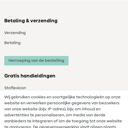
Betaling & verzending
Verzending
Betaling
Herroeping van de bestelling
Gratis handleidingen
Stoflexicon
Wij gebruiken cookies en soortgelijke technologieën op onze
Naailexicon
website en verwerken persoonlijke gegevens van bezoekers
Gratis Naaipatronen
van onze website (bijv. IP-adres), bijv. om inhoud en
advertenties te personaliseren, om media van derde
Hulp & contact
aanbieders te integreren of om de toegang tot onze website
te analyseren. De gegevensverwerking vindt alleen plaats