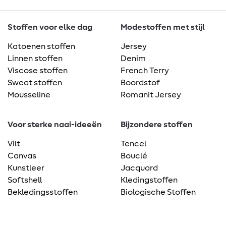
Stoffen voor elke dag
Modestoffen met stijl
Katoenen stoffen
Jersey
Linnen stoffen
Denim
Viscose stoffen
French Terry
Sweat stoffen
Boordstof
Mousseline
Romanit Jersey
Voor sterke naai-ideeën
Bijzondere stoffen
Vilt
Tencel
Canvas
Bouclé
Kunstleer
Jacquard
Softshell
Kledingstoffen
Bekledingsstoffen
Biologische Stoffen