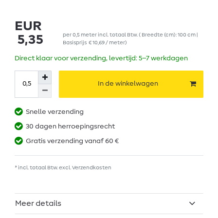
EUR
per
0,5
meter
incl. totaal Btw.
( Breedte (cm): 100 cm |
5,35
Basisprijs
€ 10,69 / meter
)
Direct klaar voor verzending, levertijd: 5–7 werkdagen
In de winkelwagen
Snelle verzending
30 dagen herroepingsrecht
Gratis verzending vanaf 60 €
* incl. totaal Btw. excl.
Verzendkosten
Meer details