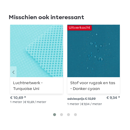
Misschien ook interessant
Uitverkocht
Luchtnetwerk -
Stof voor rugzak en tas
S
Turquoise Uni
- Donker cyaan
-
€ 10,69 *
€ 9,34 *
€ 1
adviesprijs € 10,99
1
meter
| € 10,69 / meter
1
me
1
meter
| € 9,34 / meter