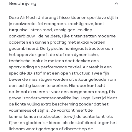
Beschrijving
Deze Air Mesh Uni brengt frisse kleur en sportieve stijl in
je naaiwereld: fel neongroen, krachtig roze, koel
turquoise, intens rood, zonnig geel en diep
donkerblauw - de heldere, rijke tinten zetten moderne
accenten en kunnen prachtig met elkaar worden
gecombineerd. De typische honingraatstructuur aan
het oppervlak geeft de stof een dynamische,
technische look die meteen doet denken aan
sportkleding en performance textiel. Air Mesh is een
speciale 3D-stof met een open structuur. Twee fijn
bewerkte mesh lagen worden uit elkaar gehouden om
een luchtig kussen te creëren. Hierdoor kan lucht
optimaal circuleren - voor een aangenaam droog, fris
gevoel zonder warmteontwikkeling. Tegelijkertijd biedt
de lichte vulling extra bescherming zonder dat het
volumineus of stijf is. De voorkant heeft de
kenmerkende netstructuur, terwijl de achterkant iets
fijner en gladder is - ideaal als de stof direct tegen het
lichaam wordt gedragen of discreet op de