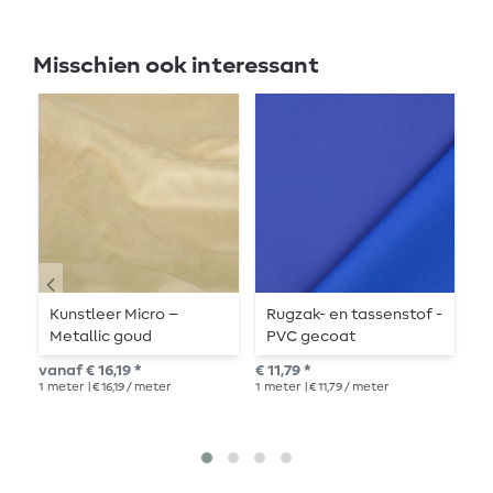
Misschien ook interessant
Kunstleer Micro –
Rugzak- en tassenstof -
R
Metallic goud
PVC gecoat
P
koningsblauw
vanaf € 16,19 *
€ 11,79 *
advi
1
meter
| € 16,19 / meter
1
meter
| € 11,79 / meter
1
me