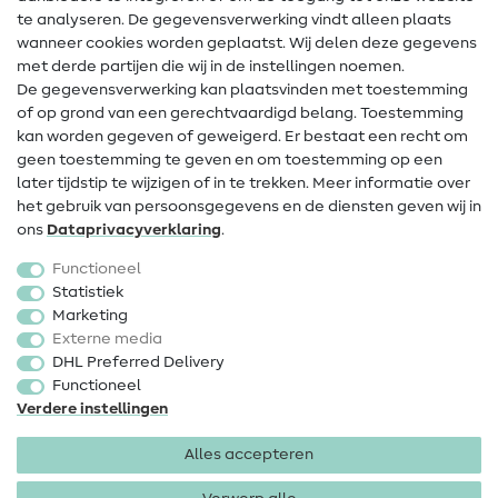
te analyseren. De gegevensverwerking vindt alleen plaats
Contact
wanneer cookies worden geplaatst. Wij delen deze gegevens
met derde partijen die wij in de instellingen noemen.
Wijziging van eigenaar
De gegevensverwerking kan plaatsvinden met toestemming
of op grond van een gerechtvaardigd belang. Toestemming
FAQ
kan worden gegeven of geweigerd. Er bestaat een recht om
Herroepingsrecht
geen toestemming te geven en om toestemming op een
later tijdstip te wijzigen of in te trekken. Meer informatie over
Populair
het gebruik van persoonsgegevens en de diensten geven wij in
ons
Data­privacy­verklaring
.
Stoffen
Functioneel
Fournituren
Statistiek
Marketing
Sale
Externe media
DHL Preferred Delivery
Functioneel
Verdere instellingen
Alles accepteren
Colofon
Privacy
Algemene voorwaarden
Herroepingsrecht