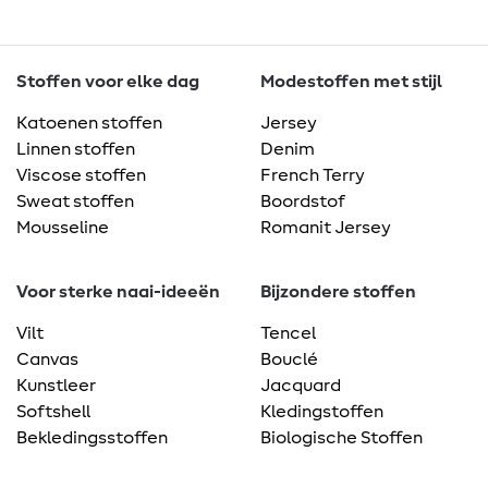
Stoffen voor elke dag
Modestoffen met stijl
Katoenen stoffen
Jersey
Linnen stoffen
Denim
Viscose stoffen
French Terry
Sweat stoffen
Boordstof
Mousseline
Romanit Jersey
Voor sterke naai-ideeën
Bijzondere stoffen
Vilt
Tencel
Canvas
Bouclé
Kunstleer
Jacquard
Softshell
Kledingstoffen
Bekledingsstoffen
Biologische Stoffen