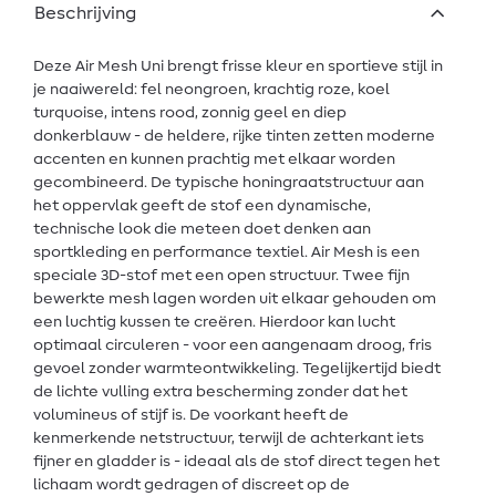
Beschrijving
Deze Air Mesh Uni brengt frisse kleur en sportieve stijl in
je naaiwereld: fel neongroen, krachtig roze, koel
turquoise, intens rood, zonnig geel en diep
donkerblauw - de heldere, rijke tinten zetten moderne
accenten en kunnen prachtig met elkaar worden
gecombineerd. De typische honingraatstructuur aan
het oppervlak geeft de stof een dynamische,
technische look die meteen doet denken aan
sportkleding en performance textiel. Air Mesh is een
speciale 3D-stof met een open structuur. Twee fijn
bewerkte mesh lagen worden uit elkaar gehouden om
een luchtig kussen te creëren. Hierdoor kan lucht
optimaal circuleren - voor een aangenaam droog, fris
gevoel zonder warmteontwikkeling. Tegelijkertijd biedt
de lichte vulling extra bescherming zonder dat het
volumineus of stijf is. De voorkant heeft de
kenmerkende netstructuur, terwijl de achterkant iets
fijner en gladder is - ideaal als de stof direct tegen het
lichaam wordt gedragen of discreet op de