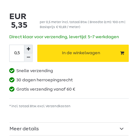
EUR
per
0,5
meter
incl. totaal Btw.
( Breedte (cm): 100 cm |
5,35
Basisprijs
€ 10,69 / meter
)
Direct klaar voor verzending, levertijd: 5–7 werkdagen
In de winkelwagen
Snelle verzending
30 dagen herroepingsrecht
Gratis verzending vanaf 60 €
* incl. totaal Btw. excl.
Verzendkosten
Meer details