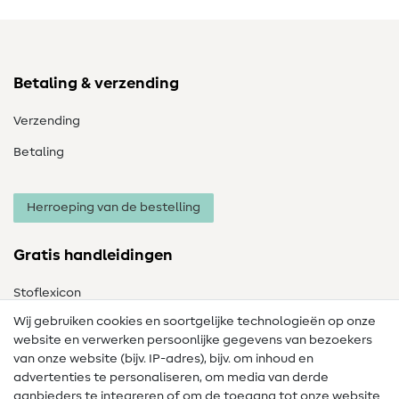
Betaling & verzending
Verzending
Betaling
Herroeping van de bestelling
Gratis handleidingen
Stoflexicon
Wij gebruiken cookies en soortgelijke technologieën op onze
Naailexicon
website en verwerken persoonlijke gegevens van bezoekers
Gratis Naaipatronen
van onze website (bijv. IP-adres), bijv. om inhoud en
advertenties te personaliseren, om media van derde
Hulp & contact
aanbieders te integreren of om de toegang tot onze website