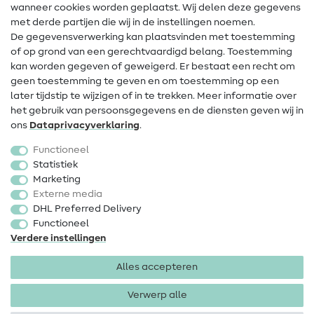
Contact
wanneer cookies worden geplaatst. Wij delen deze gegevens
met derde partijen die wij in de instellingen noemen.
Wijziging van eigenaar
De gegevensverwerking kan plaatsvinden met toestemming
of op grond van een gerechtvaardigd belang. Toestemming
FAQ
kan worden gegeven of geweigerd. Er bestaat een recht om
Herroepingsrecht
geen toestemming te geven en om toestemming op een
later tijdstip te wijzigen of in te trekken. Meer informatie over
Populair
het gebruik van persoonsgegevens en de diensten geven wij in
ons
Data­privacy­verklaring
.
Stoffen
Functioneel
Fournituren
Statistiek
Marketing
Sale
Externe media
DHL Preferred Delivery
Functioneel
Verdere instellingen
Alles accepteren
Colofon
Privacy
Algemene voorwaarden
Herroepingsrecht
Verwerp alle