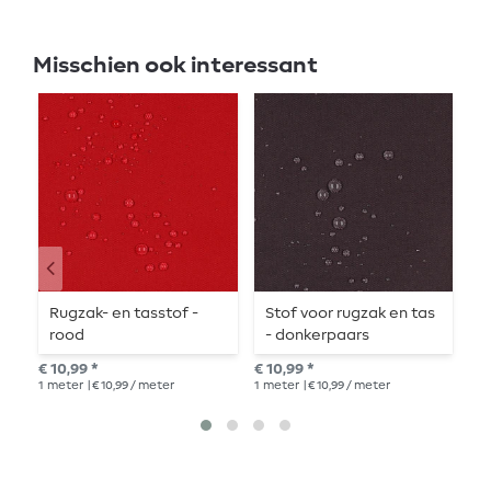
Misschien ook interessant
Rugzak- en tasstof -
Stof voor rugzak en tas
R
rood
- donkerpaars
P
€ 10,99 *
€ 10,99 *
€ 1
1
meter
| € 10,99 / meter
1
meter
| € 10,99 / meter
1
me