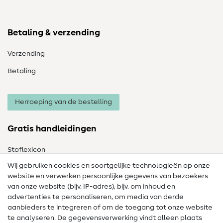
Betaling & verzending
Verzending
Betaling
Herroeping van de bestelling
Gratis handleidingen
Stoflexicon
Wij gebruiken cookies en soortgelijke technologieën op onze
Naailexicon
website en verwerken persoonlijke gegevens van bezoekers
Gratis Naaipatronen
van onze website (bijv. IP-adres), bijv. om inhoud en
advertenties te personaliseren, om media van derde
Hulp & contact
aanbieders te integreren of om de toegang tot onze website
te analyseren. De gegevensverwerking vindt alleen plaats