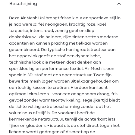
Beschrijving
Deze Air Mesh Uni brengt frisse kleur en sportieve stijl in
je naaiwereld: fel neongroen, krachtig roze, koel
turquoise, intens rood, zonnig geel en diep
donkerblauw - de heldere, rijke tinten zetten moderne
accenten en kunnen prachtig met elkaar worden
gecombineerd. De typische honingraatstructuur aan
het oppervlak geeft de stof een dynamische,
technische look die meteen doet denken aan
sportkleding en performance textiel. Air Mesh is een
speciale 3D-stof met een open structuur. Twee fijn
bewerkte mesh lagen worden uit elkaar gehouden om
een luchtig kussen te creëren. Hierdoor kan lucht
optimaal circuleren - voor een aangenaam droog, fris
gevoel zonder warmteontwikkeling. Tegelijkertijd biedt
de lichte vulling extra bescherming zonder dat het
volumineus of stijf is. De voorkant heeft de
kenmerkende netstructuur, terwijl de achterkant iets
fijner en gladder is - ideaal als de stof direct tegen het
lichaam wordt gedragen of discreet op de