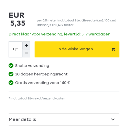
EUR
per
0,5
meter
incl. totaal Btw.
( Breedte (cm): 100 cm |
5,35
Basisprijs
€ 10,69 / meter
)
Direct klaar voor verzending, levertijd: 5–7 werkdagen
In de winkelwagen
Snelle verzending
30 dagen herroepingsrecht
Gratis verzending vanaf 60 €
* incl. totaal Btw. excl.
Verzendkosten
Meer details