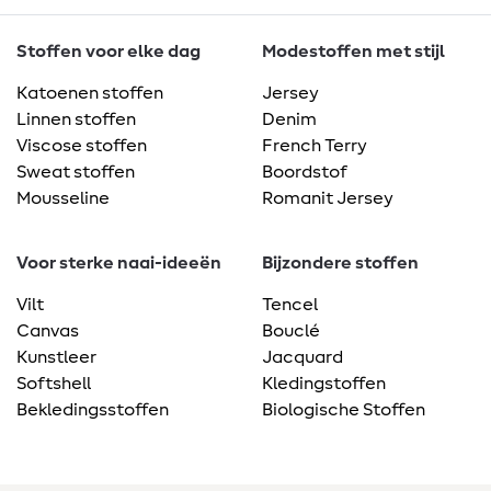
Stoffen voor elke dag
Modestoffen met stijl
Katoenen stoffen
Jersey
Linnen stoffen
Denim
Viscose stoffen
French Terry
Sweat stoffen
Boordstof
Mousseline
Romanit Jersey
Voor sterke naai-ideeën
Bijzondere stoffen
Vilt
Tencel
Canvas
Bouclé
Kunstleer
Jacquard
Softshell
Kledingstoffen
Bekledingsstoffen
Biologische Stoffen