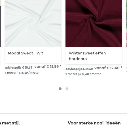
Modal Sweat - Wit
Winter zweet effen
bordeaux
vanaf € 15,89 *
adviesprijs € 18,69
vanaf € 12,40 *
adviesprijs € 14,59
1
meter
| € 15,89 / meter
1
meter
| € 12,40 / meter
met stijl
Voor sterke naai-ideeën