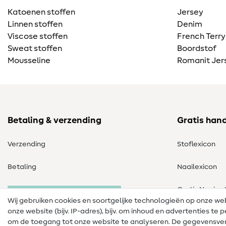
Katoenen stoffen
Jersey
Linnen stoffen
Denim
Viscose stoffen
French Terry
Sweat stoffen
Boordstof
Mousseline
Romanit Jer
Betaling & verzending
Gratis han
Verzending
Stoflexicon
Betaling
Naailexicon
Gratis Naaipa
Herroeping van de bestelling
Wij gebruiken cookies en soortgelijke technologieën op onze w
onze website (bijv. IP-adres), bijv. om inhoud en advertenties t
om de toegang tot onze website te analyseren. De gegevensver