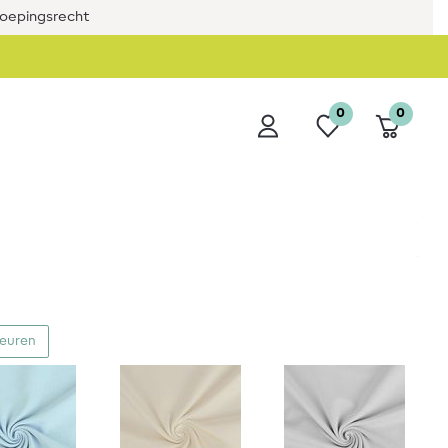
roepingsrecht
0
0
leuren