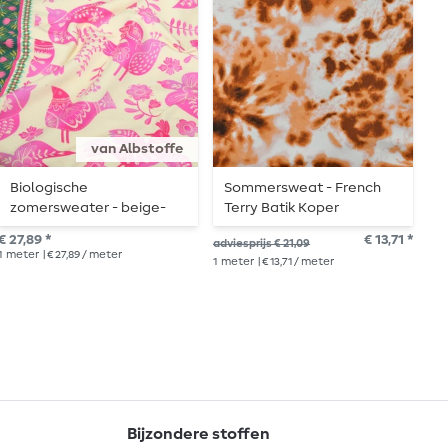
van Albstoffe
Biologische
Sommersweat - French
S
zomersweater - beige-
Terry Batik Koper
k
roze
Lusstructuur
g
€ 27,89 *
€ 13,71 *
€ 1
adviesprijs € 21,09
1
meter
| € 27,89 / meter
1
me
1
meter
| € 13,71 / meter
Bijzondere stoffen