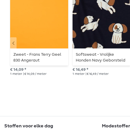
Zweet - Frans Terry Geel
Softsweat - Vrolijke
830 Angeraut
Honden Navy Geborsteld
€ 14,09 *
€ 16,49 *
1
meter
| € 14,09 / meter
1
meter
| € 16,49 / meter
Stoffen voor elke dag
Modestoffen 