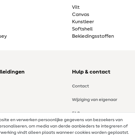
Vilt
Canvas
Kunstleer
Softshell
sey
Bekledingsstoffen
dleidingen
Hulp & contact
Contact
Wijziging van eigenaar
tronen
FAQ
ebsite en verwerken persoonlijke gegevens van bezoekers van
e personaliseren, om media van derde aanbieders te integreren of
Herroepingsrecht
werking vindt alleen plaats wanneer cookies worden geplaatst.