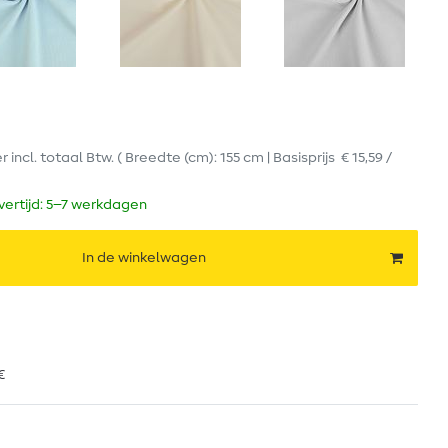
er
incl. totaal Btw.
( Breedte (cm): 155 cm | Basisprijs
€ 15,59 /
evertijd: 5–7 werkdagen
In de winkelwagen
€