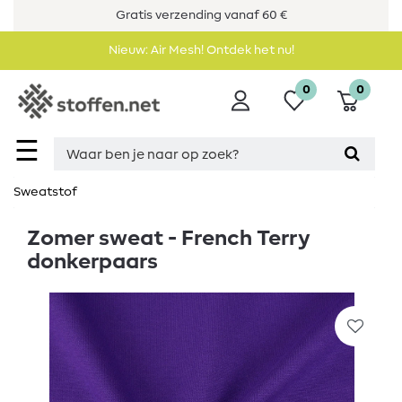
Gratis verzending vanaf 60 €
Nieuw: Air Mesh! Ontdek het nu!
0
0
☰
Sweatstof
Zomer sweat - French Terry
donkerpaars