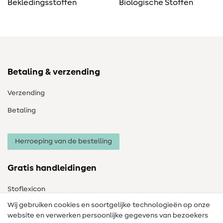
Bekledingsstoffen
Biologische Stoffen
Betaling & verzending
Verzending
Betaling
Herroeping van de bestelling
Gratis handleidingen
Stoflexicon
Wij gebruiken cookies en soortgelijke technologieën op onze
Naailexicon
website en verwerken persoonlijke gegevens van bezoekers