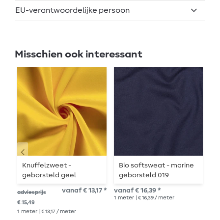
EU-verantwoordelijke persoon
Misschien ook interessant
Knuffelzweet -
Bio softsweat - marine
S
geborsteld geel
geborsteld 019
d
B
vanaf € 13,17 *
vanaf € 16,39 *
€ 2
adviesprijs
1
meter
| € 16,39 / meter
1
me
€ 15,49
1
meter
| € 13,17 / meter