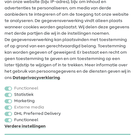
Gratis Naaipatronen
van onze website (bijv. IP-adres), bijv. om inhoud en
advertenties te personaliseren, om media van derde
Hulp & contact
aanbieders te integreren of om de toegang tot onze website
te analyseren. De gegevensverwerking vindt alleen plaats
Contact
wanneer cookies worden geplaatst. Wij delen deze gegevens
met derde partijen die wij in de instellingen noemen.
Wijziging van eigenaar
De gegevensverwerking kan plaatsvinden met toestemming
of op grond van een gerechtvaardigd belang. Toestemming
FAQ
kan worden gegeven of geweigerd. Er bestaat een recht om
Herroepingsrecht
geen toestemming te geven en om toestemming op een
later tijdstip te wijzigen of in te trekken. Meer informatie over
Populair
het gebruik van persoonsgegevens en de diensten geven wij in
ons
Data­privacy­verklaring
.
Stoffen
Functioneel
Fournituren
Statistiek
Marketing
Sale
Externe media
DHL Preferred Delivery
Functioneel
Verdere instellingen