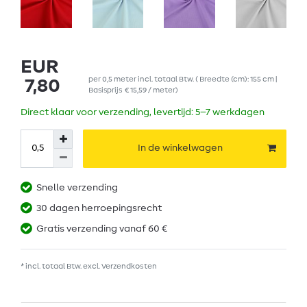
EUR
per
0,5
meter
incl. totaal Btw.
( Breedte (cm): 155 cm |
7,80
Basisprijs
€ 15,59 / meter
)
Direct klaar voor verzending, levertijd: 5–7 werkdagen
In de winkelwagen
Snelle verzending
30 dagen herroepingsrecht
Gratis verzending vanaf 60 €
* incl. totaal Btw. excl.
Verzendkosten