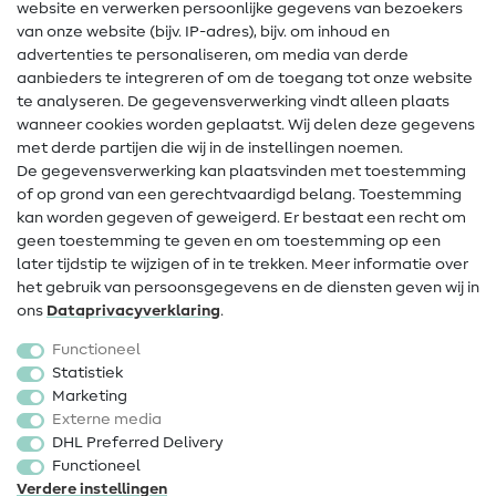
website en verwerken persoonlijke gegevens van bezoekers
Gratis Naaipatronen
van onze website (bijv. IP-adres), bijv. om inhoud en
advertenties te personaliseren, om media van derde
Hulp & contact
aanbieders te integreren of om de toegang tot onze website
te analyseren. De gegevensverwerking vindt alleen plaats
Contact
wanneer cookies worden geplaatst. Wij delen deze gegevens
met derde partijen die wij in de instellingen noemen.
Wijziging van eigenaar
De gegevensverwerking kan plaatsvinden met toestemming
of op grond van een gerechtvaardigd belang. Toestemming
FAQ
kan worden gegeven of geweigerd. Er bestaat een recht om
Herroepingsrecht
geen toestemming te geven en om toestemming op een
later tijdstip te wijzigen of in te trekken. Meer informatie over
Populair
het gebruik van persoonsgegevens en de diensten geven wij in
ons
Data­privacy­verklaring
.
Stoffen
Functioneel
Fournituren
Statistiek
Marketing
Sale
Externe media
DHL Preferred Delivery
Functioneel
Verdere instellingen