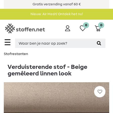
Gratis verzending vanaf 60 €
Nieuw: Air Mesh! Ontdek het nu!
0
0
☰
Stofrestanten
Verduisterende stof - Beige
gemêleerd linnen look