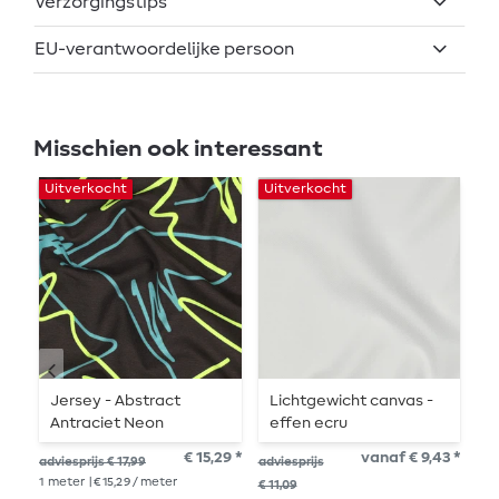
Verzorgingstips
EU-verantwoordelijke persoon
Misschien ook interessant
Uitverkocht
Uitverkocht
Ui
Jersey - Abstract
Lichtgewicht canvas -
L
Antraciet Neon
effen ecru
e
€ 15,29 *
vanaf € 9,43 *
adviesprijs € 17,99
adviesprijs
adv
1
meter
| € 15,29 / meter
1
me
€ 11,09