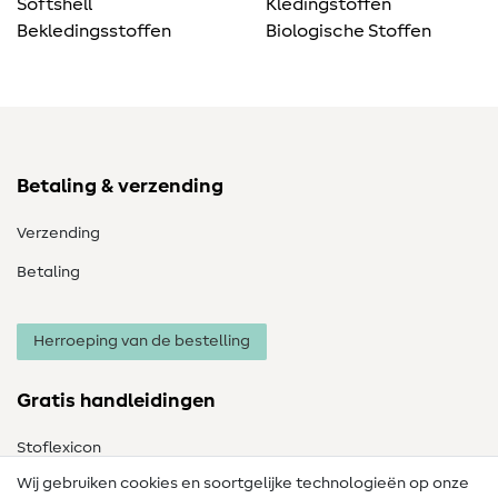
Softshell
Kledingstoffen
Bekledingsstoffen
Biologische Stoffen
Betaling & verzending
Verzending
Betaling
Herroeping van de bestelling
Gratis handleidingen
Stoflexicon
Wij gebruiken cookies en soortgelijke technologieën op onze
Naailexicon