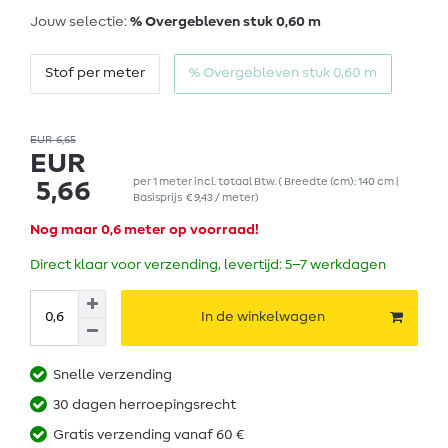
Jouw selectie:
% Overgebleven stuk 0,60 m
Stof per meter
% Overgebleven stuk 0,60 m
EUR 6,65
EUR
per
1
meter
incl. totaal Btw.
( Breedte (cm): 140 cm |
5,66
Basisprijs
€ 9,43 / meter
)
Nog maar 0,6 meter op voorraad!
Direct klaar voor verzending, levertijd: 5–7 werkdagen
In de winkelwagen
Snelle verzending
30 dagen herroepingsrecht
Gratis verzending vanaf 60 €