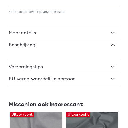
* incl. totaal Btw. excl.
Verzendkosten
Meer details
Beschrijving
Verzorgingstips
EU-verantwoordelijke persoon
Misschien ook interessant
Uitverkocht
Uitverkocht
Ui