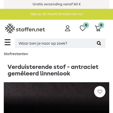
Gratis verzending vanaf 60 €
Nieuw: Air Mesh! Ontdek het nu!
0
0
☰
Stofrestanten
Verduisterende stof - antraciet
gemêleerd linnenlook