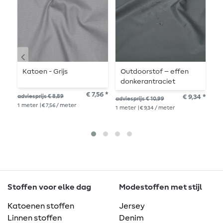
Katoen - Grijs
Outdoorstof – effen
G
donkerantraciet
–
€ 7,56 *
adviesprijs € 8,89
€ 9,34 *
adviesprijs € 10,99
advi
1
meter
| € 7,56 / meter
1
meter
| € 9,34 / meter
1
me
Stoffen voor elke dag
Modestoffen met stijl
Katoenen stoffen
Jersey
Linnen stoffen
Denim