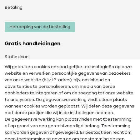
Betaling
Herroeping van de bestelling
Gratis handleidingen
Stoflexicon
Wij gebruiken cookies en soortgelijke technologieën op onze
Naailexicon
website en verwerken persoonlijke gegevens van bezoekers
Gratis Naaipatronen
van onze website (bijv. IP-adres), bijv. om inhoud en
advertenties te personaliseren, om media van derde
Hulp & contact
aanbieders te integreren of om de toegang tot onze website
te analyseren. De gegevensverwerking vindt alleen plaats
Contact
wanneer cookies worden geplaatst. Wij delen deze gegevens
met derde partijen die wij in de instellingen noemen.
Wijziging van eigenaar
De gegevensverwerking kan plaatsvinden met toestemming
of op grond van een gerechtvaardigd belang. Toestemming
FAQ
kan worden gegeven of geweigerd. Er bestaat een recht om
Herroepingsrecht
geen toestemming te geven en om toestemming op een