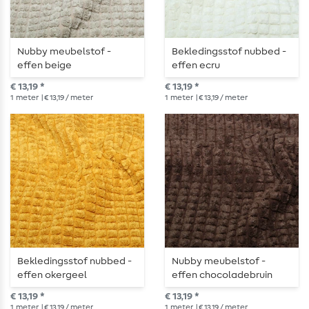
Nubby meubelstof -
Bekledingsstof nubbed -
effen beige
effen ecru
€ 13,19 *
€ 13,19 *
1
meter
| € 13,19 / meter
1
meter
| € 13,19 / meter
Bekledingsstof nubbed -
Nubby meubelstof -
effen okergeel
effen chocoladebruin
€ 13,19 *
€ 13,19 *
1
meter
| € 13,19 / meter
1
meter
| € 13,19 / meter