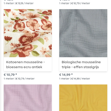
1
meter
| € 13,19 / meter
1
meter
| € 10,79 / meter
Katoenen mousseline -
Biologische mousseline
bloesems ecru antiek
triple - effen staalgrijs
roze
€ 10,79 *
€ 14,99 *
1
meter
| € 10,79 / meter
1
meter
| € 14,99 / meter