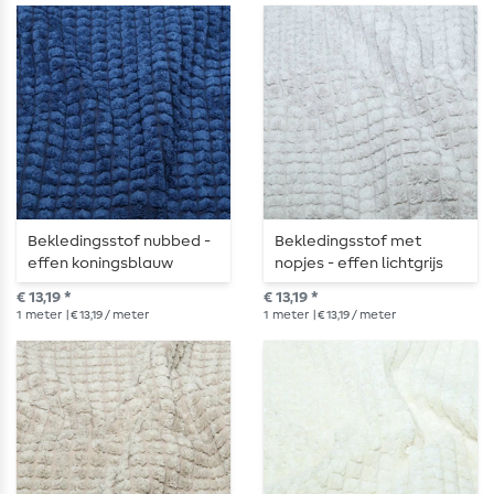
Bekledingsstof nubbed -
Bekledingsstof met
effen koningsblauw
nopjes - effen lichtgrijs
€ 13,19 *
€ 13,19 *
1
meter
| € 13,19 / meter
1
meter
| € 13,19 / meter