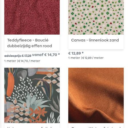
Teddyfleece - Bouclé
Canvas - linnenlook zand
dubbelzijdig effen rood
€ 12,89 *
vanaf € 14,70 *
adviesprijs € 17,29
1
meter
| € 12,89 / meter
1
meter
| € 14,70 / meter