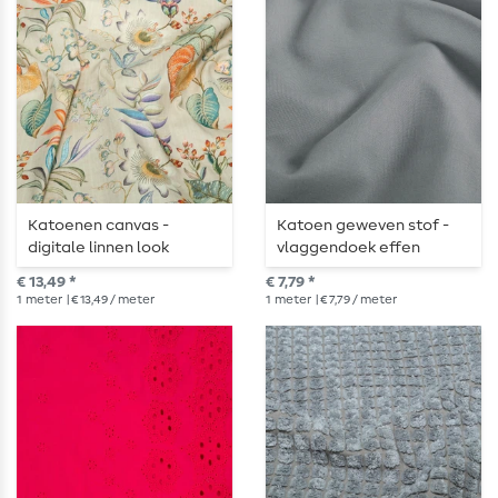
Katoenen canvas -
Katoen geweven stof -
digitale linnen look
vlaggendoek effen
bloemen & bladeren
staalgrijs
€ 13,49 *
€ 7,79 *
natuur
1
meter
| € 13,49 / meter
1
meter
| € 7,79 / meter