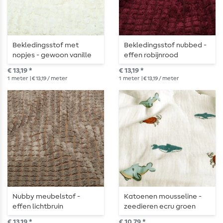
Bekledingsstof met
Bekledingsstof nubbed -
nopjes - gewoon vanille
effen robijnrood
€ 13,19 *
€ 13,19 *
1
meter
| € 13,19 / meter
1
meter
| € 13,19 / meter
Nubby meubelstof -
Katoenen mousseline -
effen lichtbruin
zeedieren ecru groen
€ 13,19 *
€ 10,79 *