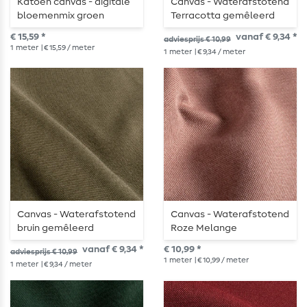
Katoen canvas - digitale
Canvas - Waterafstotend
bloemenmix groen
Terracotta gemêleerd
€ 15,59 *
vanaf € 9,34 *
adviesprijs € 10,99
1
meter
| € 15,59 / meter
1
meter
| € 9,34 / meter
Canvas - Waterafstotend
Canvas - Waterafstotend
bruin gemêleerd
Roze Melange
vanaf € 9,34 *
€ 10,99 *
adviesprijs € 10,99
1
meter
| € 10,99 / meter
1
meter
| € 9,34 / meter