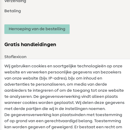
Verzending
Betaling
Herroeping van de bestelling
Gratis handleidingen
Stoflexicon
Wij gebruiken cookies en soortgelijke technologieën op onze
Naailexicon
website en verwerken persoonlijke gegevens van bezoekers
Gratis Naaipatronen
van onze website (bijv. IP-adres), bijv. om inhoud en
advertenties te personaliseren, om media van derde
Hulp & contact
aanbieders te integreren of om de toegang tot onze website
te analyseren. De gegevensverwerking vindt alleen plaats
Contact
wanneer cookies worden geplaatst. Wij delen deze gegevens
met derde partijen die wij in de instellingen noemen.
Wijziging van eigenaar
De gegevensverwerking kan plaatsvinden met toestemming
of op grond van een gerechtvaardigd belang. Toestemming
FAQ
kan worden gegeven of geweigerd. Er bestaat een recht om