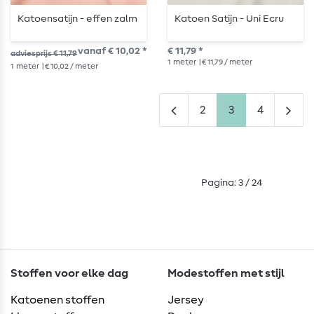
Katoensatijn - effen zalm
Katoen Satijn - Uni Ecru
vanaf € 10,02 *
€ 11,79 *
adviesprijs € 11,79
1
meter
| € 11,79 / meter
1
meter
| € 10,02 / meter
2
3
4
Pagina: 3 / 24
Stoffen voor elke dag
Modestoffen met stijl
Katoenen stoffen
Jersey