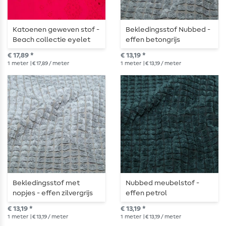
Katoenen geweven stof -
Bekledingsstof Nubbed -
Beach collectie eyelet
effen betongrijs
borduursel met
€ 17,89 *
€ 13,19 *
geschulpte rand fuchsia
1
meter
| € 17,89 / meter
1
meter
| € 13,19 / meter
Bekledingsstof met
Nubbed meubelstof -
nopjes - effen zilvergrijs
effen petrol
€ 13,19 *
€ 13,19 *
1
meter
| € 13,19 / meter
1
meter
| € 13,19 / meter