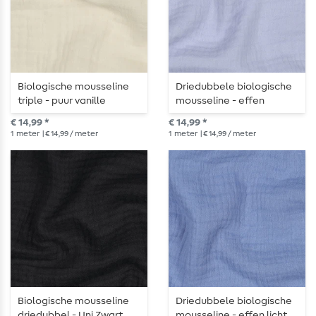
Biologische mousseline
Driedubbele biologische
triple - puur vanille
mousseline - effen
lichtblauw
€ 14,99 *
€ 14,99 *
1
meter
| € 14,99 / meter
1
meter
| € 14,99 / meter
Biologische mousseline
Driedubbele biologische
driedubbel - Uni Zwart
mousseline - effen licht