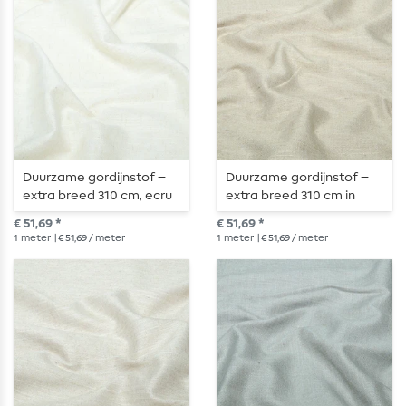
Duurzame gordijnstof –
Duurzame gordijnstof –
extra breed 310 cm, ecru
extra breed 310 cm in
gemêleerd
beige-melange
€ 51,69 *
€ 51,69 *
1
meter
| € 51,69 / meter
1
meter
| € 51,69 / meter