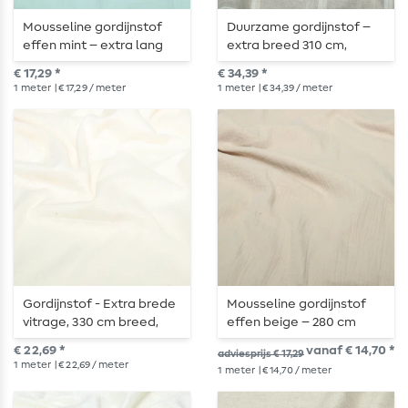
Mousseline gordijnstof
Duurzame gordijnstof –
effen mint – extra lang
extra breed 310 cm,
280 cm
naturel met fijne
€ 17,29 *
€ 34,39 *
streepjes
1
meter
| € 17,29 / meter
1
meter
| € 34,39 / meter
Gordijnstof - Extra brede
Mousseline gordijnstof
vitrage, 330 cm breed,
effen beige – 280 cm
gevlamd,
€ 22,69 *
vanaf € 14,70 *
adviesprijs € 17,29
champagnekleurig
1
meter
| € 22,69 / meter
1
meter
| € 14,70 / meter