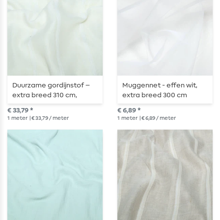
Duurzame gordijnstof –
Muggennet - effen wit,
extra breed 310 cm,
extra breed 300 cm
strepen op effen ecru
€ 33,79 *
€ 6,89 *
achtergrond
1
meter
| € 33,79 / meter
1
meter
| € 6,89 / meter