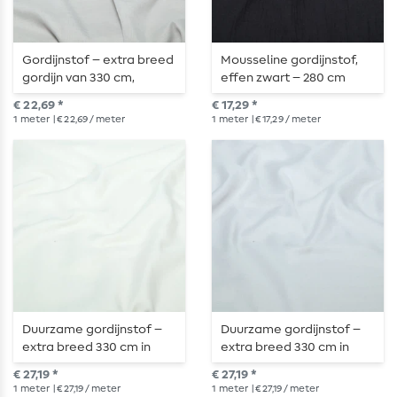
Gordijnstof – extra breed
Mousseline gordijnstof,
gordijn van 330 cm,
effen zwart – 280 cm
gevlamd in zachtgrijs
breed
€ 22,69 *
€ 17,29 *
1
meter
| € 22,69 / meter
1
meter
| € 17,29 / meter
Duurzame gordijnstof –
Duurzame gordijnstof –
extra breed 330 cm in
extra breed 330 cm in
elegant crème
elegant lichtgrijs
€ 27,19 *
€ 27,19 *
1
meter
| € 27,19 / meter
1
meter
| € 27,19 / meter