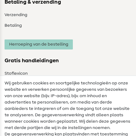
Betaling & verzending
Verzending
Betaling
Herroeping van de bestelling
Gratis handleidingen
Stoflexicon
Wij gebruiken cookies en soortgelijke technologieën op onze
Naailexicon
website en verwerken persoonlijke gegevens van bezoekers
Gratis Naaipatronen
van onze website (bijv. IP-adres), bijv. om inhoud en
advertenties te personaliseren, om media van derde
Hulp & contact
aanbieders te integreren of om de toegang tot onze website
te analyseren. De gegevensverwerking vindt alleen plaats
Contact
wanneer cookies worden geplaatst. Wij delen deze gegevens
met derde partijen die wij in de instellingen noemen.
Wijziging van eigenaar
De gegevensverwerking kan plaatsvinden met toestemming