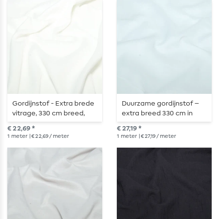
Gordijnstof - Extra brede
Duurzame gordijnstof –
vitrage, 330 cm breed,
extra breed 330 cm in
gevlamd wit
puur wit
€ 22,69 *
€ 27,19 *
1
meter
| € 22,69 / meter
1
meter
| € 27,19 / meter