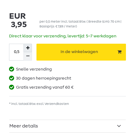
EUR
per
0,5
meter
incl. totaal Btw.
( Breedte (cm): 70 cm |
3,95
Basisprijs
€ 7,89 / meter
)
Direct klaar voor verzending, levertijd: 5–7 werkdagen
In de winkelwagen
Snelle verzending
30 dagen herroepingsrecht
Gratis verzending vanaf 60 €
* incl. totaal Btw. excl.
Verzendkosten
Meer details