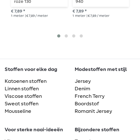
roze 130
940
m
0
€ 7,89 *
€ 7,89 *
adv
1
meter
| € 7,89 / meter
1
meter
| € 7,89 / meter
€ 1
1
me
Stoffen voor elke dag
Modestoffen met stijl
Katoenen stoffen
Jersey
Linnen stoffen
Denim
Viscose stoffen
French Terry
Sweat stoffen
Boordstof
Mousseline
Romanit Jersey
Voor sterke naai-ideeën
Bijzondere stoffen