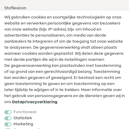
Stoflexicon
Wij gebruiken cookies en soortgelijke technologieën op onze
Naailexicon
website en verwerken persoonlijke gegevens van bezoekers
Gratis Naaipatronen
van onze website (bijv. IP-adres), bijv. om inhoud en
advertenties te personaliseren, om media van derde
Hulp & contact
aanbieders te integreren of om de toegang tot onze website
te analyseren. De gegevensverwerking vindt alleen plaats
Contact
wanneer cookies worden geplaatst. Wij delen deze gegevens
met derde partijen die wij in de instellingen noemen.
Wijziging van eigenaar
De gegevensverwerking kan plaatsvinden met toestemming
of op grond van een gerechtvaardigd belang. Toestemming
FAQ
kan worden gegeven of geweigerd. Er bestaat een recht om
Herroepingsrecht
geen toestemming te geven en om toestemming op een
later tijdstip te wijzigen of in te trekken. Meer informatie over
Populair
het gebruik van persoonsgegevens en de diensten geven wij in
ons
Data­privacy­verklaring
.
Stoffen
Functioneel
Fournituren
Statistiek
Marketing
Sale