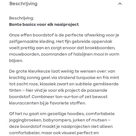
Beschrijving
Beschrijving:
Bonte basics voor elk naaiproject
Onze effen boordstof is de perfecte afwerking voor je
zelfgemaakte kleding. Het fijn gebreide oppervlak
voelt prettig aan en zorgt ervoor dat broekboorden,
mouwboorden, zoomranden of halslijnen mooi in vorm
blijven.
De grote kleurkeuze laat weinig te wensen over: van
krachtig zonnig geel via stralend turquoise en fris mint
tot zacht roze, klassiek zwart en subtiele gemêleerde
tinten – hier vind je voor elk project de passende
boordstof. Combineer ton-sur-ton of zet bewust
kleuraccenten bij je favoriete stoffen.
Of het nu gaat om gezellige hoodies, comfortabele
joggingbroeken, babyrompers, jurken of mutsen –
deze boordstof maakt je naaiprojecten niet alleen
comfortabeler, maar ook visueel perfect en