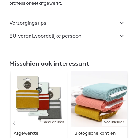
professioneel afgewerkt.
Verzorgingstips
EU-verantwoordelijke persoon
Misschien ook interessant
Veel kleuren
Veel kleuren
Afgewerkte
Biologische kant-en-
A