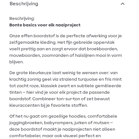
Beschrijving
Beschrijving:
Bonte basics voor elk naaiproject
Onze effen boordstof is de perfecte afwerking voor je
zelfgemaakte kleding. Het fijn gebreide oppervlak
voelt prettig aan en zorgt ervoor dat broekboorden,
mouwboorden, zoomranden of halslijnen mooi in vorm
blijven.
De grote kleurkeuze laat weinig te wensen over: van
krachtig zonnig geel via stralend turquoise en fris mint
tot zacht roze, klassiek zwart en subtiele gemêleerde
tinten – hier vind je voor elk project de passende
boordstof. Combineer ton-sur-ton of zet bewust
kleuraccenten bij je favoriete stoffen.
Of het nu gaat om gezellige hoodies, comfortabele
joggingbroeken, babyrompers, jurken of mutsen –
deze boordstof maakt je naaiprojecten niet alleen
comfortabeler, maar ook visueel perfect en