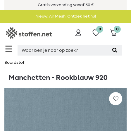
Gratis verzending vanaf 60 €
Nieuw: Air Mesh! Ontdek het nu!
0
0
☰
Boordstof
Manchetten - Rookblauw 920