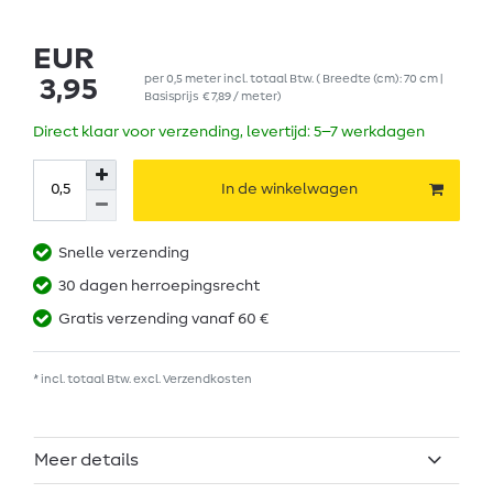
EUR
per
0,5
meter
incl. totaal Btw.
( Breedte (cm): 70 cm |
3,95
Basisprijs
€ 7,89 / meter
)
Direct klaar voor verzending, levertijd: 5–7 werkdagen
In de winkelwagen
Snelle verzending
30 dagen herroepingsrecht
Gratis verzending vanaf 60 €
* incl. totaal Btw. excl.
Verzendkosten
Meer details