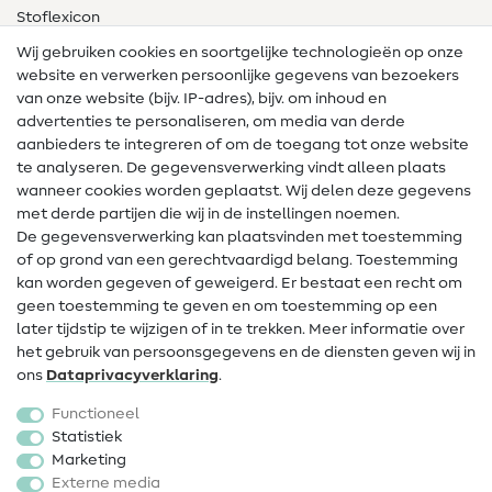
Stoflexicon
Wij gebruiken cookies en soortgelijke technologieën op onze
Naailexicon
website en verwerken persoonlijke gegevens van bezoekers
Gratis Naaipatronen
van onze website (bijv. IP-adres), bijv. om inhoud en
advertenties te personaliseren, om media van derde
Hulp & contact
aanbieders te integreren of om de toegang tot onze website
te analyseren. De gegevensverwerking vindt alleen plaats
Contact
wanneer cookies worden geplaatst. Wij delen deze gegevens
met derde partijen die wij in de instellingen noemen.
Wijziging van eigenaar
De gegevensverwerking kan plaatsvinden met toestemming
of op grond van een gerechtvaardigd belang. Toestemming
FAQ
kan worden gegeven of geweigerd. Er bestaat een recht om
Herroepingsrecht
geen toestemming te geven en om toestemming op een
later tijdstip te wijzigen of in te trekken. Meer informatie over
Populair
het gebruik van persoonsgegevens en de diensten geven wij in
ons
Data­privacy­verklaring
.
Stoffen
Functioneel
Fournituren
Statistiek
Marketing
Sale
Externe media