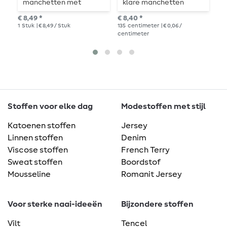
manchetten met
klare manchetten
M
college strepen
M
€ 8,49 *
€ 8,40 *
€ 1
1
Stuk
| € 8,49 / Stuk
135
centimeter
| € 0,06 /
1
me
centimeter
Stoffen voor elke dag
Modestoffen met stijl
Katoenen stoffen
Jersey
Linnen stoffen
Denim
Viscose stoffen
French Terry
Sweat stoffen
Boordstof
Mousseline
Romanit Jersey
Voor sterke naai-ideeën
Bijzondere stoffen
Vilt
Tencel