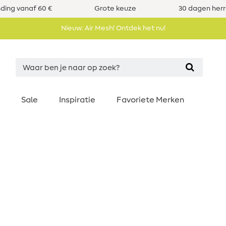
nding vanaf 60 €
Grote keuze
30 dagen her
Nieuw: Air Mesh! Ontdek het nu!
Sale
Inspiratie
Favoriete Merken