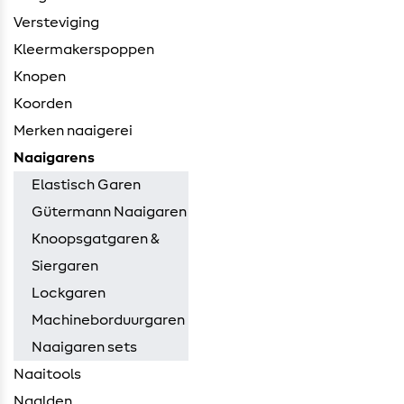
Versteviging
Kleermakerspoppen
Knopen
Koorden
Merken naaigerei
Naaigarens
Elastisch Garen
Gütermann Naaigaren
Knoopsgatgaren &
Siergaren
Lockgaren
Machineborduurgaren
Naaigaren sets
Naaitools
Naalden