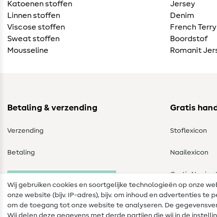
Katoenen stoffen
Jersey
Linnen stoffen
Denim
Viscose stoffen
French Terry
Sweat stoffen
Boordstof
Mousseline
Romanit Jer
Betaling & verzending
Gratis han
Verzending
Stoflexicon
Betaling
Naailexicon
Gratis Naaipa
Herroeping van de bestelling
Wij gebruiken cookies en soortgelijke technologieën op onze w
onze website (bijv. IP-adres), bijv. om inhoud en advertenties t
om de toegang tot onze website te analyseren. De gegevensver
Wij delen deze gegevens met derde partijen die wij in de instel