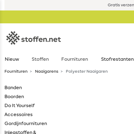
Gratis verze
Nieuw
Stoffen
Fournituren
Stofrestanten
Fournituren
Naaigarens
Polyester Naaigaren
Banden
Boorden
Do It Yourself
Accessoires
Gordijnfournituren
Inlegstoffen &