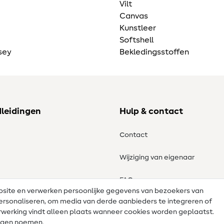
Vilt
Canvas
Kunstleer
Softshell
sey
Bekledingsstoffen
dleidingen
Hulp & contact
Contact
Wijziging van eigenaar
tronen
FAQ
ebsite en verwerken persoonlijke gegevens van bezoekers van
e personaliseren, om media van derde aanbieders te integreren of
Herroepingsrecht
werking vindt alleen plaats wanneer cookies worden geplaatst.
lingen noemen.