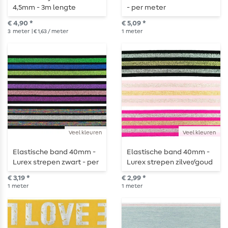
4,5mm - 3m lengte
- per meter
€ 4,90 *
€ 5,09 *
3
meter
| € 1,63 / meter
1
meter
Veel kleuren
Veel kleuren
Elastische band 40mm -
Elastische band 40mm -
Lurex strepen zwart - per
Lurex strepen zilver/goud
meter
- per meter
€ 3,19 *
€ 2,99 *
1
meter
1
meter