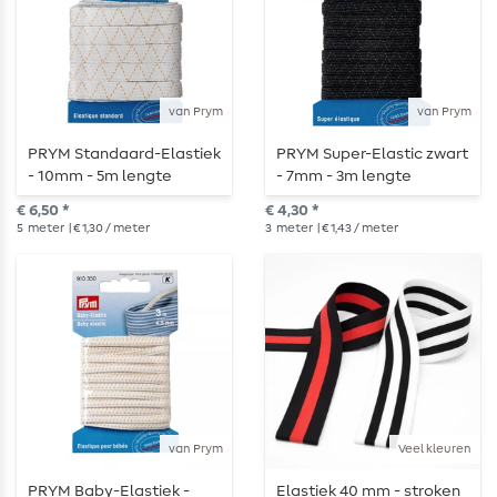
van Prym
van Prym
PRYM Standaard-Elastiek
PRYM Super-Elastic zwart
- 10mm - 5m lengte
- 7mm - 3m lengte
€ 6,50 *
€ 4,30 *
5
meter
| € 1,30 / meter
3
meter
| € 1,43 / meter
van Prym
Veel kleuren
PRYM Baby-Elastiek -
Elastiek 40 mm - stroken