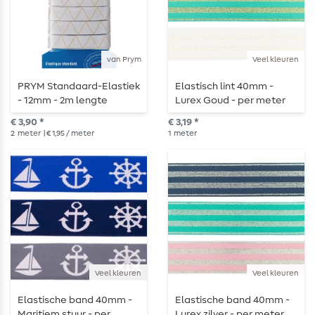
van Prym
Veel kleuren
PRYM Standaard-Elastiek
Elastisch lint 40mm -
- 12mm - 2m lengte
Lurex Goud - per meter
€ 3,90 *
€ 3,19 *
2
meter
| € 1,95 / meter
1
meter
Veel kleuren
Veel kleuren
Elastische band 40mm -
Elastische band 40mm -
Maritiem stuur - per
Lurex zilver - per meter