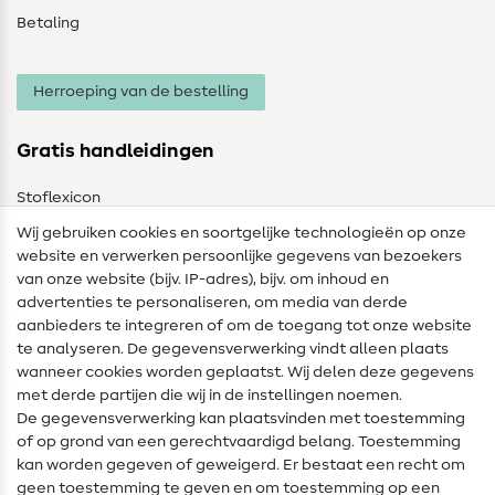
Betaling
Herroeping van de bestelling
Gratis handleidingen
Stoflexicon
Wij gebruiken cookies en soortgelijke technologieën op onze
Naailexicon
website en verwerken persoonlijke gegevens van bezoekers
Gratis Naaipatronen
van onze website (bijv. IP-adres), bijv. om inhoud en
advertenties te personaliseren, om media van derde
Hulp & contact
aanbieders te integreren of om de toegang tot onze website
te analyseren. De gegevensverwerking vindt alleen plaats
Contact
wanneer cookies worden geplaatst. Wij delen deze gegevens
met derde partijen die wij in de instellingen noemen.
Wijziging van eigenaar
De gegevensverwerking kan plaatsvinden met toestemming
of op grond van een gerechtvaardigd belang. Toestemming
FAQ
kan worden gegeven of geweigerd. Er bestaat een recht om
Herroepingsrecht
geen toestemming te geven en om toestemming op een