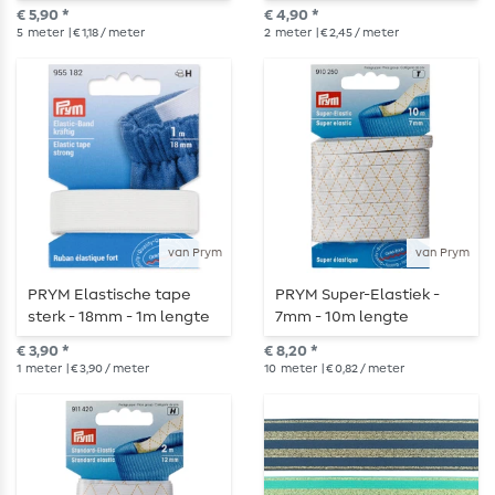
lengte
€ 5,90 *
€ 4,90 *
5
meter
| € 1,18 / meter
2
meter
| € 2,45 / meter
van Prym
van Prym
PRYM Elastische tape
PRYM Super-Elastiek -
sterk - 18mm - 1m lengte
7mm - 10m lengte
€ 3,90 *
€ 8,20 *
1
meter
| € 3,90 / meter
10
meter
| € 0,82 / meter