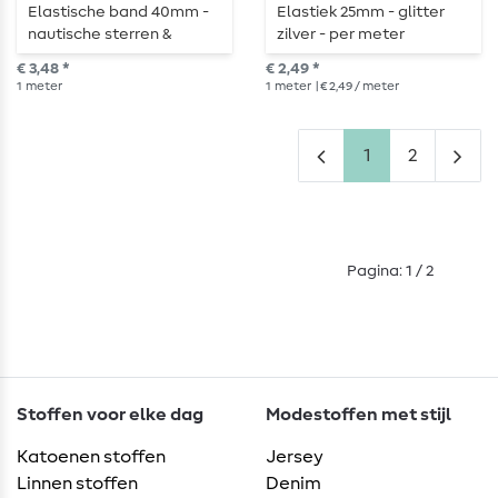
Elastische band 40mm -
Elastiek 25mm - glitter
nautische sterren &
zilver - per meter
ankers - per meter
€ 3,48 *
€ 2,49 *
1
meter
1
meter
| € 2,49 / meter
1
2
Pagina: 1 / 2
Stoffen voor elke dag
Modestoffen met stijl
Katoenen stoffen
Jersey
Linnen stoffen
Denim