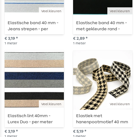
Veel kleuren
Veel kleuren
Elastische band 40 mm -
Elastische band 40 mm -
Jeans strepen - per
met gekleurde rand -
meter
verkocht per meter
€ 3,19 *
€ 2,89 *
1
meter
1
meter
Veel kleuren
Veel kleuren
Elastisch lint 40mm -
Elastiek met
Lurex Duo - per meter
hanenpootmotief 40 mm
- per meter
€ 3,19 *
€ 5,19 *
1
meter
1
meter