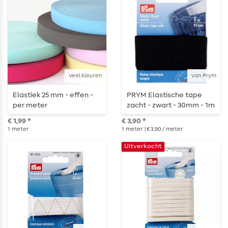
Veel kleuren
van Prym
Elastiek 25 mm - effen -
PRYM Elastische tape
per meter
zacht - zwart - 30mm - 1m
lengte
€ 1,99 *
€ 3,90 *
1
meter
1
meter
| € 3,90 / meter
Uitverkocht