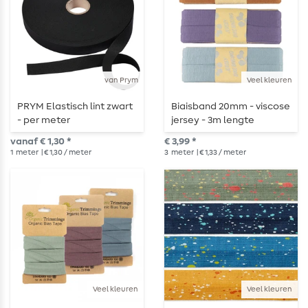
van Prym
Veel kleuren
PRYM Elastisch lint zwart
Biaisband 20mm - viscose
- per meter
jersey - 3m lengte
vanaf € 1,30 *
€ 3,99 *
1
meter
| € 1,30 / meter
3
meter
| € 1,33 / meter
Veel kleuren
Veel kleuren