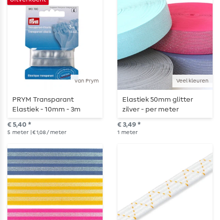
van Prym
Veel kleuren
PRYM Transparant
Elastiek 50mm glitter
Elastiek - 10mm - 3m
zilver - per meter
lengte
€ 5,40 *
€ 3,49 *
5
meter
| € 1,08 / meter
1
meter