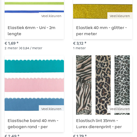
Veel kleuren
Veel kleuren
Elastiek 6mm - Uni - 2m
Elastiek 40 mm - glitter -
lengte
per meter
€ 1,69 *
€ 3,12 *
2
meter
| € 0,84 / meter
1
meter
Veel kleuren
Veel kleuren
Elastische band 40 mm -
Elastisch lint 35mm -
gebogen rand - per
Lurex dierenprint - per
meter
meter
€ 2,49 *
€ 1,79 *