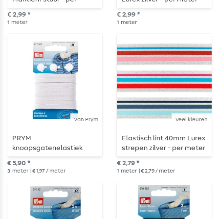
meter
€ 2,99 *
€ 2,99 *
1
meter
1
meter
van Prym
Veel kleuren
PRYM
Elastisch lint 40mm Lurex
knoopsgatenelastiek
strepen zilver - per meter
met 3 knopen - 12mm - 3m
€ 5,90 *
€ 2,79 *
lengte
3
meter
| € 1,97 / meter
1
meter
| € 2,79 / meter