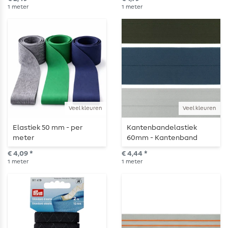
1
meter
1
meter
Veel kleuren
Veel kleuren
Elastiek 50 mm - per
Kantenbandelastiek
meter
60mm - Kantenband
gevouwen elastiek - per
€ 4,09 *
€ 4,44 *
meter
1
meter
1
meter