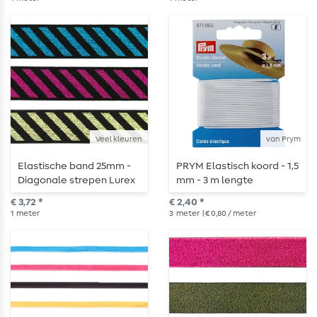
Veel kleuren
van Prym
Elastische band 25mm -
PRYM Elastisch koord - 1,5
Diagonale strepen Lurex
mm - 3 m lengte
- per meter
€ 3,72 *
€ 2,40 *
1
meter
3
meter
| € 0,80 / meter