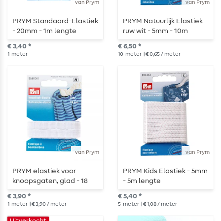
van Prym
van Prym
PRYM Standaard-Elastiek
PRYM Natuurlijk Elastiek
- 20mm - 1m lengte
ruw wit - 5mm - 10m
lengte
€ 3,40 *
€ 6,50 *
1
meter
10
meter
| € 0,65 / meter
van Prym
van Prym
PRYM elastiek voor
PRYM Kids Elastiek - 5mm
knoopsgaten, glad - 18
- 5m lengte
mm - 1 m lang
€ 3,90 *
€ 5,40 *
1
meter
| € 3,90 / meter
5
meter
| € 1,08 / meter
Uitverkocht