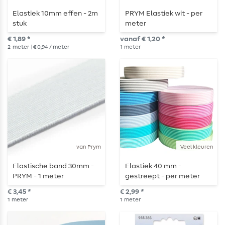
Elastiek 10mm effen - 2m
PRYM Elastiek wit - per
stuk
meter
€ 1,89 *
vanaf € 1,20 *
2
meter
| € 0,94 / meter
1
meter
van Prym
Veel kleuren
Elastische band 30mm -
Elastiek 40 mm -
PRYM - 1 meter
gestreept - per meter
€ 3,45 *
€ 2,99 *
1
meter
1
meter