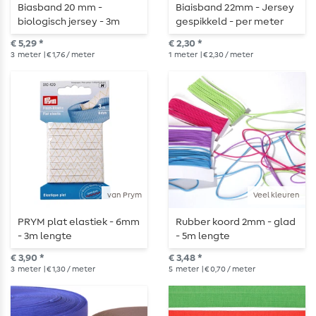
Biasband 20 mm -
Biaisband 22mm - Jersey
biologisch jersey - 3m
gespikkeld - per meter
lengte
€ 5,29 *
€ 2,30 *
3
meter
| € 1,76 / meter
1
meter
| € 2,30 / meter
van Prym
Veel kleuren
PRYM plat elastiek - 6mm
Rubber koord 2mm - glad
- 3m lengte
- 5m lengte
€ 3,90 *
€ 3,48 *
3
meter
| € 1,30 / meter
5
meter
| € 0,70 / meter