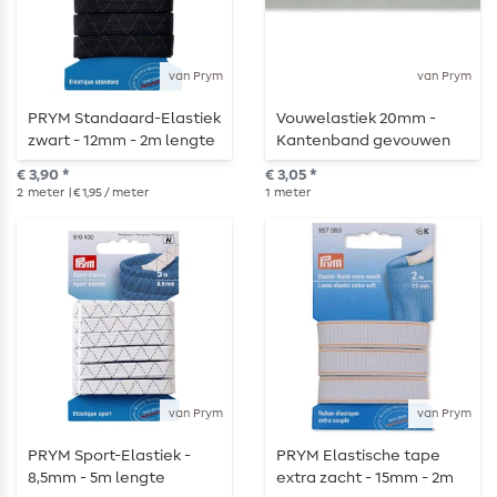
van Prym
van Prym
PRYM Standaard-Elastiek
Vouwelastiek 20mm -
zwart - 12mm - 2m lengte
Kantenband gevouwen
elastiek - PRYM - 1 meter
€ 3,90 *
€ 3,05 *
lengte
2
meter
| € 1,95 / meter
1
meter
van Prym
van Prym
PRYM Sport-Elastiek -
PRYM Elastische tape
8,5mm - 5m lengte
extra zacht - 15mm - 2m