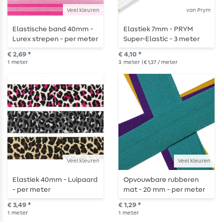
Veel kleuren
van Prym
Elastische band 40mm -
Elastiek 7mm - PRYM
Lurex strepen - per meter
Super-Elastic - 3 meter
€ 2,69 *
€ 4,10 *
1
meter
3
meter
| € 1,37 / meter
Veel kleuren
Veel kleuren
Elastiek 40mm - Luipaard
Opvouwbare rubberen
- per meter
mat - 20 mm - per meter
€ 3,49 *
€ 1,29 *
1
meter
1
meter