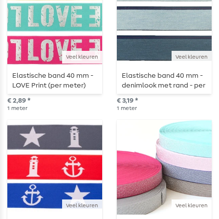
Veel kleuren
Veel kleuren
Elastische band 40 mm -
Elastische band 40 mm -
LOVE Print (per meter)
denimlook met rand - per
meter
€ 2,89 *
€ 3,19 *
1
meter
1
meter
Veel kleuren
Veel kleuren