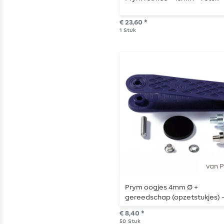
€ 23,60 *
1
Stuk
van 
Prym oogjes 4mm Ø +
gereedschap (opzetstukjes) 
goud
€ 8,40 *
50
Stuk