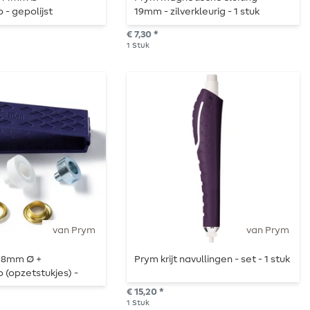
- gepolijst
19mm - zilverkleurig - 1 stuk
€ 7,30 *
1
Stuk
van Prym
van Prym
 8mm Ø +
Prym krijt navullingen - set - 1 stuk
(opzetstukjes) -
€ 15,20 *
1
Stuk