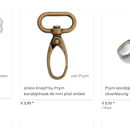
uren
van Prym
Union Knopf by Prym
Prym karabij
karabijnhaak 40 mm plat antiek
zilverkleurig 
messing
€ 3,95 *
€ 5,10 *
1
Stuk