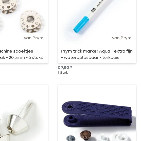
van Prym
van Prym
hine spoeltjes -
Prym trick marker Aqua - extra fijn
ak - 20,5mm - 5 stuks
- wateroplosbaar - turkoois
€ 7,90 *
1
Stuk