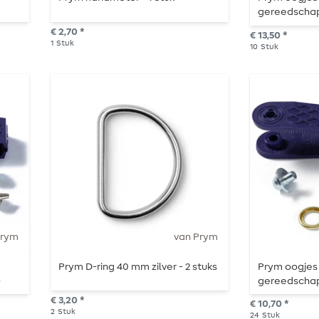
gereedschap 
€ 2,70 *
€ 13,50 *
1
Stuk
10
Stuk
Prym
van Prym
Prym D-ring 40 mm zilver - 2 stuks
Prym oogjes
-
gereedschap 
goud
€ 3,20 *
€ 10,70 *
2
Stuk
24
Stuk