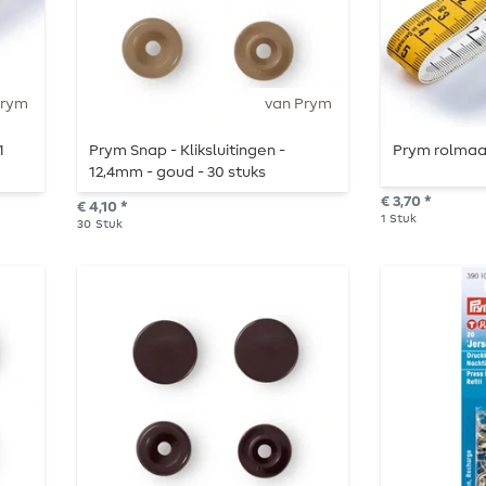
Prym
van Prym
1
Prym Snap - Kliksluitingen -
Prym rolmaat
12,4mm - goud - 30 stuks
€ 3,70 *
€ 4,10 *
1
Stuk
30
Stuk