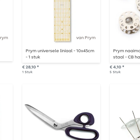
Prym
van Prym
Prym universele liniaal - 10x45cm
Prym naaimac
- 1 stuk
staal - CB ha
€ 28,10 *
€ 4,10 *
1
Stuk
5
Stuk