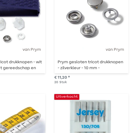
van Prym
van Prym
icot drukknopen - wit
Prym gesloten tricot drukknopen
et gereedschap en
- zilverkleur - 10 mm -
- 10 stuks
navulverpakking - 20 stuks
€ 11,20 *
20
Stuk
Uitverkocht