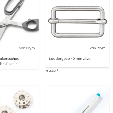
van Prym
van Prym
akersschaar
Laddergesp 40 mm zilver
" - 21 cm -
€ 2,30 *