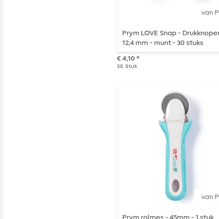
van 
Prym LOVE Snap - Drukknopen
12,4 mm - munt - 30 stuks
€ 4,10 *
30
Stuk
van 
Prym rolmes - 45mm - 1 stuk