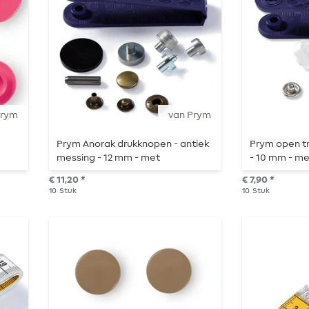
Prym
van Prym
Prym Anorak drukknopen - antiek
Prym open tr
messing - 12 mm - met
- 10 mm - m
gereedschap en hulpstukken - 10
hulpstukken 
€ 11,20 *
€ 7,90 *
stuks
10
Stuk
10
Stuk