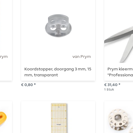
Prym
van Prym
Koordstopper, doorgang 3 mm, 15
Prym kleerm
mm, transparant
"Professional
linkshandig
€ 0,80 *
€ 31,40 *
1
Stuk