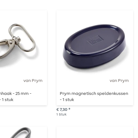
van Prym
van Prym
nhaak - 25 mm -
Prym magnetisch speldenkussen
- 1 stuk
- 1 stuk
€ 7,30 *
1
Stuk