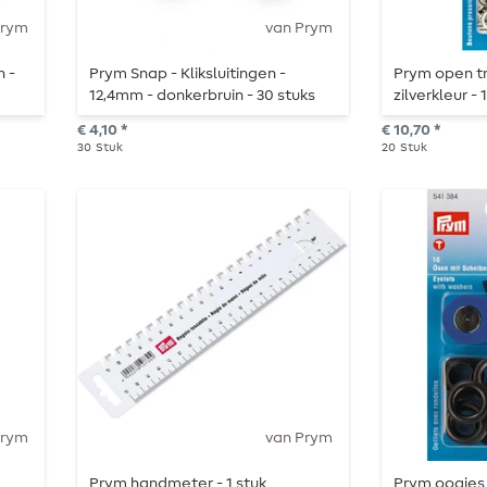
Prym
van Prym
 -
Prym Snap - Kliksluitingen -
Prym open tr
12,4mm - donkerbruin - 30 stuks
zilverkleur -
navulverpakk
€ 4,10 *
€ 10,70 *
30
Stuk
20
Stuk
Prym
van Prym
Prym handmeter - 1 stuk
Prym oogjes