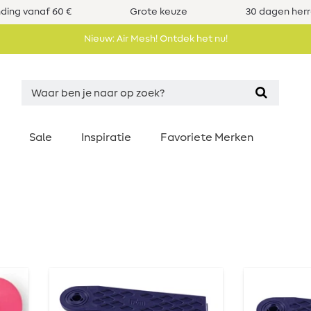
nding vanaf 60 €
Grote keuze
30 dagen her
Nieuw: Air Mesh! Ontdek het nu!
Sale
Inspiratie
Favoriete Merken