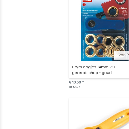
van 
Prym oogjes 14mm Ø +
gereedschap - goud
€ 13,50 *
10
Stuk