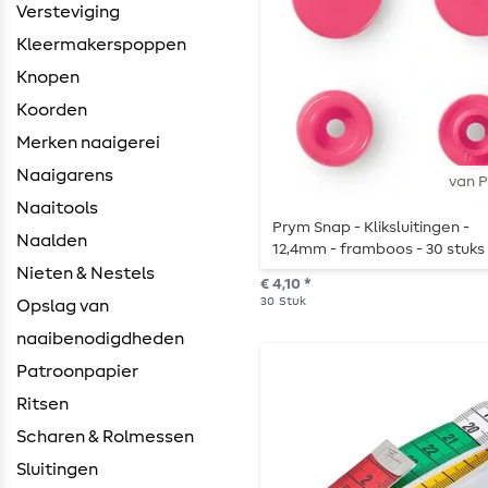
Versteviging
Kleermakerspoppen
Knopen
Koorden
Merken naaigerei
Naaigarens
van 
Naaitools
Prym Snap - Kliksluitingen -
Naalden
12,4mm - framboos - 30 stuks
Nieten & Nestels
€ 4,10 *
30
Stuk
Opslag van
naaibenodigdheden
Patroonpapier
Ritsen
Scharen & Rolmessen
Sluitingen