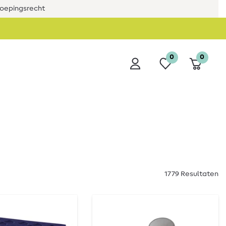
roepingsrecht
0
0
1779 Resultaten