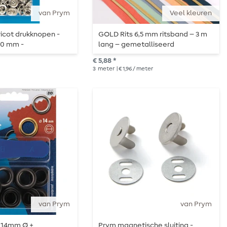
van Prym
Veel kleuren
icot drukknopen -
GOLD Rits 6,5 mm ritsband – 3 m
 10 mm -
lang – gemetalliseerd
ing - 20 stuks
€ 5,88 *
3
meter
| € 1,96 / meter
van Prym
van Prym
 14mm Ø +
Prym magnetische sluiting -