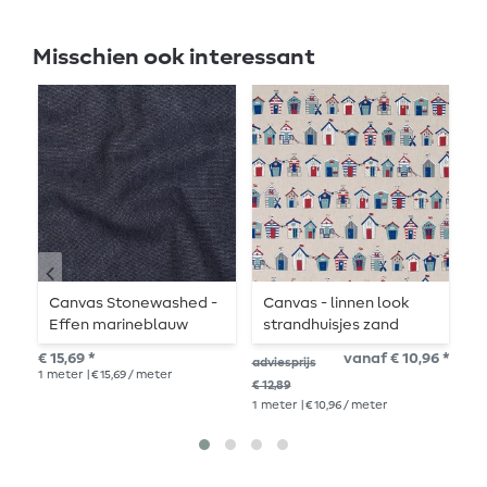
Misschien ook interessant
Canvas Stonewashed -
Canvas - linnen look
K
Effen marineblauw
strandhuisjes zand
d
b
€ 15,69 *
vanaf € 10,96 *
€ 1
adviesprijs
1
meter
| € 15,69 / meter
1
me
€ 12,89
1
meter
| € 10,96 / meter