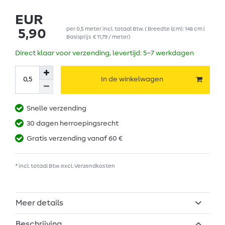
EUR
per
0,5
meter
incl. totaal Btw.
( Breedte (cm): 148 cm |
5,90
Basisprijs
€ 11,79 / meter
)
Direct klaar voor verzending, levertijd: 5–7 werkdagen
In de winkelwagen
Snelle verzending
30 dagen herroepingsrecht
Gratis verzending vanaf 60 €
* incl. totaal Btw. excl.
Verzendkosten
Meer details
Beschrijving