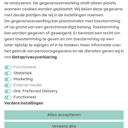
te analyseren. De gegevensverwerking vindt alleen plaats
Contact
wanneer cookies worden geplaatst. Wij delen deze gegevens
met derde partijen die wij in de instellingen noemen.
Wijziging van eigenaar
De gegevensverwerking kan plaatsvinden met toestemming
of op grond van een gerechtvaardigd belang. Toestemming
FAQ
kan worden gegeven of geweigerd. Er bestaat een recht om
Herroepingsrecht
geen toestemming te geven en om toestemming op een
later tijdstip te wijzigen of in te trekken. Meer informatie over
Populair
het gebruik van persoonsgegevens en de diensten geven wij in
ons
Data­privacy­verklaring
.
Stoffen
Functioneel
Fournituren
Statistiek
Marketing
Sale
Externe media
DHL Preferred Delivery
Functioneel
Verdere instellingen
Alles accepteren
Colofon
Privacy
Algemene voorwaarden
Herroepingsrecht
Verwerp alle