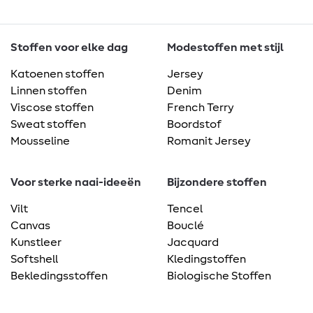
Stoffen voor elke dag
Modestoffen met stijl
Katoenen stoffen
Jersey
Linnen stoffen
Denim
Viscose stoffen
French Terry
Sweat stoffen
Boordstof
Mousseline
Romanit Jersey
Voor sterke naai-ideeën
Bijzondere stoffen
Vilt
Tencel
Canvas
Bouclé
Kunstleer
Jacquard
Softshell
Kledingstoffen
Bekledingsstoffen
Biologische Stoffen