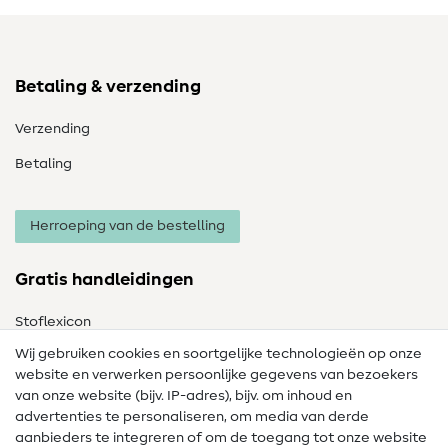
Betaling & verzending
Verzending
Betaling
Herroeping van de bestelling
Gratis handleidingen
Stoflexicon
Wij gebruiken cookies en soortgelijke technologieën op onze
Naailexicon
website en verwerken persoonlijke gegevens van bezoekers
Gratis Naaipatronen
van onze website (bijv. IP-adres), bijv. om inhoud en
advertenties te personaliseren, om media van derde
Hulp & contact
aanbieders te integreren of om de toegang tot onze website