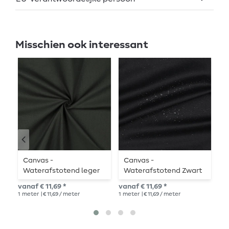
Misschien ook interessant
Canvas -
Canvas -
C
Waterafstotend leger
Waterafstotend Zwart
W
Garengeverfd
Garengeverfd
G
vanaf € 11,69 *
vanaf € 11,69 *
€ 1
1
meter
| € 11,69 / meter
1
meter
| € 11,69 / meter
1
me