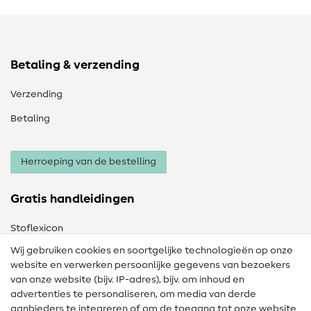
Betaling & verzending
Verzending
Betaling
Herroeping van de bestelling
Gratis handleidingen
Stoflexicon
Wij gebruiken cookies en soortgelijke technologieën op onze
Naailexicon
website en verwerken persoonlijke gegevens van bezoekers
Gratis Naaipatronen
van onze website (bijv. IP-adres), bijv. om inhoud en
advertenties te personaliseren, om media van derde
Hulp & contact
aanbieders te integreren of om de toegang tot onze website