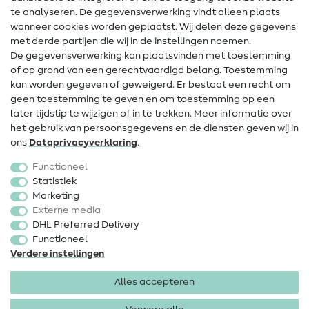
te analyseren. De gegevensverwerking vindt alleen plaats
Contact
wanneer cookies worden geplaatst. Wij delen deze gegevens
met derde partijen die wij in de instellingen noemen.
Wijziging van eigenaar
De gegevensverwerking kan plaatsvinden met toestemming
of op grond van een gerechtvaardigd belang. Toestemming
FAQ
kan worden gegeven of geweigerd. Er bestaat een recht om
Herroepingsrecht
geen toestemming te geven en om toestemming op een
later tijdstip te wijzigen of in te trekken. Meer informatie over
Populair
het gebruik van persoonsgegevens en de diensten geven wij in
ons
Data­privacy­verklaring
.
Stoffen
Functioneel
Fournituren
Statistiek
Marketing
Sale
Externe media
DHL Preferred Delivery
Functioneel
Verdere instellingen
Alles accepteren
Colofon
Privacy
Algemene voorwaarden
Herroepingsrecht