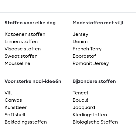
Stoffen voor elke dag
Modestoffen met stijl
Katoenen stoffen
Jersey
Linnen stoffen
Denim
Viscose stoffen
French Terry
Sweat stoffen
Boordstof
Mousseline
Romanit Jersey
Voor sterke naai-ideeën
Bijzondere stoffen
Vilt
Tencel
Canvas
Bouclé
Kunstleer
Jacquard
Softshell
Kledingstoffen
Bekledingsstoffen
Biologische Stoffen