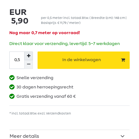
EUR
per
0,5
meter
incl. totaal Btw.
( Breedte (cm): 148 cm |
5,90
Basisprijs
€ 11,79 / meter
)
Nog maar 0,7 meter op voorraad!
Direct klaar voor verzending, levertijd: 5–7 werkdagen
In de winkelwagen
Snelle verzending
30 dagen herroepingsrecht
Gratis verzending vanaf 60 €
* incl. totaal Btw. excl.
Verzendkosten
Meer details