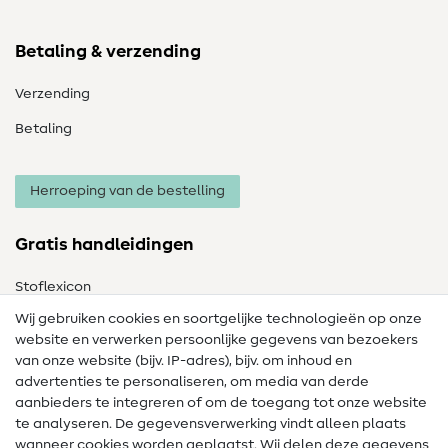
Betaling & verzending
Verzending
Betaling
Herroeping van de bestelling
Gratis handleidingen
Stoflexicon
Wij gebruiken cookies en soortgelijke technologieën op onze
Naailexicon
website en verwerken persoonlijke gegevens van bezoekers
Gratis Naaipatronen
van onze website (bijv. IP-adres), bijv. om inhoud en
advertenties te personaliseren, om media van derde
Hulp & contact
aanbieders te integreren of om de toegang tot onze website
te analyseren. De gegevensverwerking vindt alleen plaats
Contact
wanneer cookies worden geplaatst. Wij delen deze gegevens