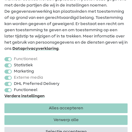
met derde partijen die wij in de instellingen noemen.
Wijziging van eigenaar
De gegevensverwerking kan plaatsvinden met toestemming
of op grond van een gerechtvaardigd belang. Toestemming
FAQ
kan worden gegeven of geweigerd. Er bestaat een recht om
Herroepingsrecht
geen toestemming te geven en om toestemming op een
later tijdstip te wijzigen of in te trekken. Meer informatie over
Populair
het gebruik van persoonsgegevens en de diensten geven wij in
ons
Data­privacy­verklaring
.
Stoffen
Functioneel
Fournituren
Statistiek
Marketing
Sale
Externe media
DHL Preferred Delivery
Functioneel
Verdere instellingen
Alles accepteren
Colofon
Privacy
Algemene voorwaarden
Herroepingsrecht
Verwerp alle
Selectie accepteren