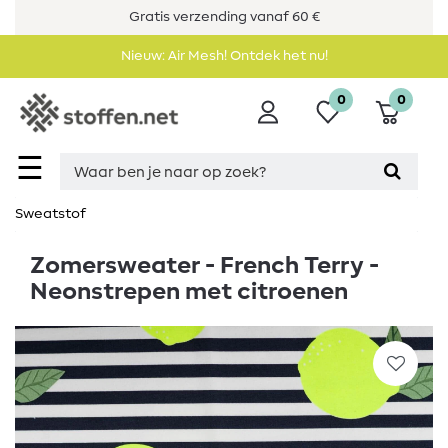
Gratis verzending vanaf 60 €
Nieuw: Air Mesh! Ontdek het nu!
0
0
☰
Sweatstof
Zomersweater - French Terry -
Neonstrepen met citroenen