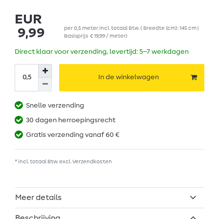
EUR
per
0,5
meter
incl. totaal Btw.
( Breedte (cm): 145 cm |
9,99
Basisprijs
€ 19,99 / meter
)
Direct klaar voor verzending, levertijd: 5–7 werkdagen
In de winkelwagen
Snelle verzending
30 dagen herroepingsrecht
Gratis verzending vanaf 60 €
* incl. totaal Btw. excl.
Verzendkosten
Meer details
Beschrijving