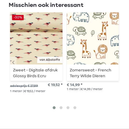
Misschien ook interessant
-30%
-
van Albstoffe
Zweet - Digitale afdruk
Zomersweat - French
Z
Glossy Birds Ecru
Terry Wilde Dieren
T
Offwhite
a
€ 19,52 *
€ 14,99 *
adviesprijs € 27,89
adv
l
1
meter
| € 14,99 / meter
1
meter
| € 19,52 / meter
1
me