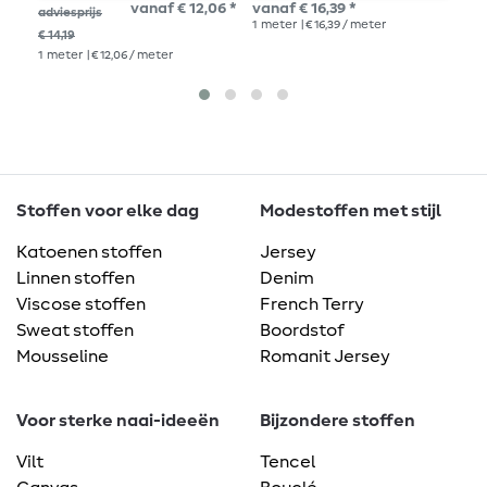
vanaf € 12,06 *
vanaf € 16,39 *
€ 1
adviesprijs
1
meter
| € 16,39 / meter
1
me
€ 14,19
1
meter
| € 12,06 / meter
Stoffen voor elke dag
Modestoffen met stijl
Katoenen stoffen
Jersey
Linnen stoffen
Denim
Viscose stoffen
French Terry
Sweat stoffen
Boordstof
Mousseline
Romanit Jersey
Voor sterke naai-ideeën
Bijzondere stoffen
Vilt
Tencel