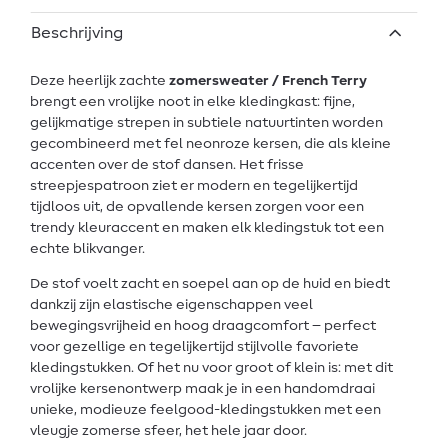
Beschrijving
Deze heerlijk zachte
zomersweater / French Terry
brengt een vrolijke noot in elke kledingkast: fijne,
gelijkmatige strepen in subtiele natuurtinten worden
gecombineerd met fel neonroze kersen, die als kleine
accenten over de stof dansen. Het frisse
streepjespatroon ziet er modern en tegelijkertijd
tijdloos uit, de opvallende kersen zorgen voor een
trendy kleuraccent en maken elk kledingstuk tot een
echte blikvanger.
De stof voelt zacht en soepel aan op de huid en biedt
dankzij zijn elastische eigenschappen veel
bewegingsvrijheid en hoog draagcomfort – perfect
voor gezellige en tegelijkertijd stijlvolle favoriete
kledingstukken. Of het nu voor groot of klein is: met dit
vrolijke kersenontwerp maak je in een handomdraai
unieke, modieuze feelgood-kledingstukken met een
vleugje zomerse sfeer, het hele jaar door.