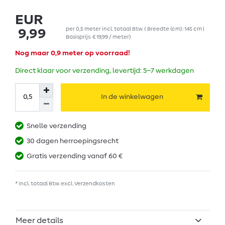
EUR
per
0,5
meter
incl. totaal Btw.
( Breedte (cm): 145 cm |
9,99
Basisprijs
€ 19,99 / meter
)
Nog maar 0,9 meter op voorraad!
Direct klaar voor verzending, levertijd: 5–7 werkdagen
In de winkelwagen
Snelle verzending
30 dagen herroepingsrecht
Gratis verzending vanaf 60 €
* incl. totaal Btw. excl.
Verzendkosten
Meer details