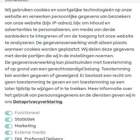
Stoflexicon
Wij gebruiken cookies en soortgelijke technologieën op onze
Naailexicon
website en verwerken persoonlijke gegevens van bezoekers
Gratis Naaipatronen
van onze website (bijv. IP-adres), bijv. om inhoud en
advertenties te personaliseren, om media van derde
Hulp & contact
aanbieders te integreren of om de toegang tot onze website
te analyseren. De gegevensverwerking vindt alleen plaats
Contact
wanneer cookies worden geplaatst. Wij delen deze gegevens
met derde partijen die wij in de instellingen noemen.
Wijziging van eigenaar
De gegevensverwerking kan plaatsvinden met toestemming
of op grond van een gerechtvaardigd belang. Toestemming
FAQ
kan worden gegeven of geweigerd. Er bestaat een recht om
Herroepingsrecht
geen toestemming te geven en om toestemming op een
later tijdstip te wijzigen of in te trekken. Meer informatie over
Populair
het gebruik van persoonsgegevens en de diensten geven wij in
ons
Data­privacy­verklaring
.
Stoffen
Functioneel
Fournituren
Statistiek
Marketing
Sale
Externe media
DHL Preferred Delivery