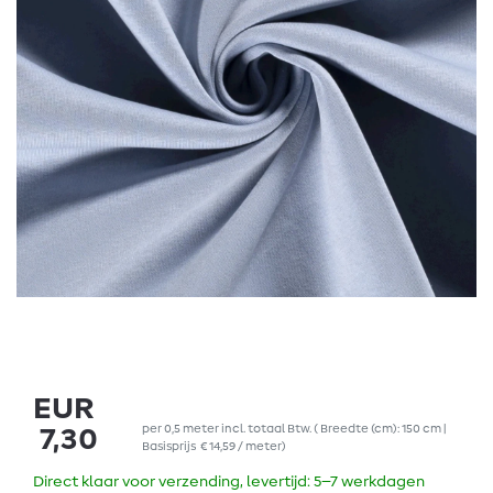
EUR
per
0,5
meter
incl. totaal Btw.
( Breedte (cm): 150 cm |
7,30
Basisprijs
€ 14,59 / meter
)
Direct klaar voor verzending, levertijd: 5–7 werkdagen