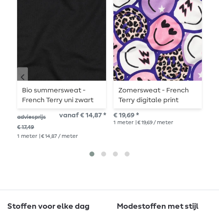
Bio summersweat -
Zomersweat - French
Z
French Terry uni zwart
Terry digitale print
T
001
Smileys Leo paars
B
vanaf € 14,87 *
€ 19,69 *
€ 1
adviesprijs
1
meter
| € 19,69 / meter
1
me
€ 17,49
1
meter
| € 14,87 / meter
Stoffen voor elke dag
Modestoffen met stijl