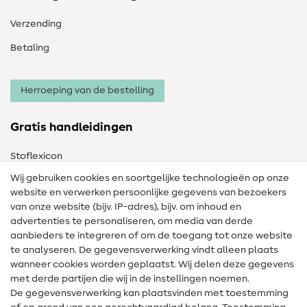
Verzending
Betaling
Herroeping van de bestelling
Gratis handleidingen
Stoflexicon
Wij gebruiken cookies en soortgelijke technologieën op onze
Naailexicon
website en verwerken persoonlijke gegevens van bezoekers
Gratis Naaipatronen
van onze website (bijv. IP-adres), bijv. om inhoud en
advertenties te personaliseren, om media van derde
Hulp & contact
aanbieders te integreren of om de toegang tot onze website
te analyseren. De gegevensverwerking vindt alleen plaats
Contact
wanneer cookies worden geplaatst. Wij delen deze gegevens
met derde partijen die wij in de instellingen noemen.
Wijziging van eigenaar
De gegevensverwerking kan plaatsvinden met toestemming