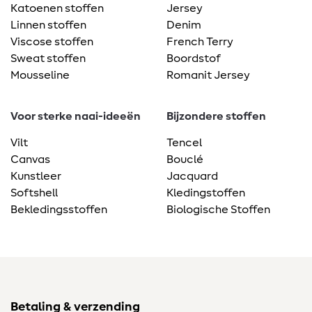
Katoenen stoffen
Jersey
Linnen stoffen
Denim
Viscose stoffen
French Terry
Sweat stoffen
Boordstof
Mousseline
Romanit Jersey
Voor sterke naai-ideeën
Bijzondere stoffen
Vilt
Tencel
Canvas
Bouclé
Kunstleer
Jacquard
Softshell
Kledingstoffen
Bekledingsstoffen
Biologische Stoffen
Betaling & verzending