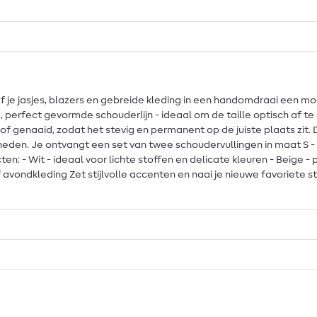
je jasjes, blazers en gebreide kleding in een handomdraai een mo
 perfect gevormde schouderlijn - ideaal om de taille optisch af t
of genaaid, zodat het stevig en permanent op de juiste plaats zit. Dit 
heden. Je ontvangt een set van twee schoudervullingen in maat S - pe
cten: - Wit - ideaal voor lichte stoffen en delicate kleuren - Beige -
of avondkleding Zet stijlvolle accenten en naai je nieuwe favoriete