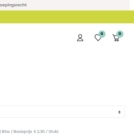
roepingsrecht
0
0
l Btw.
(
Basisprijs
€ 2,30 / Stuk
)