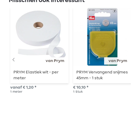
Misschien ook interessant
van Prym
van Prym
PRYM Elastiek wit - per
PRYM Vervangend snijmes
meter
45mm - 1 stuk
vanaf € 1,20 *
€ 10,10 *
1
meter
1
Stuk