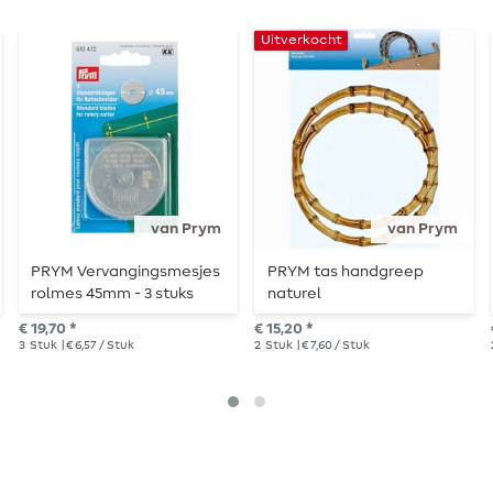
Uitverkocht
van Prym
van Prym
PRYM Vervangingsmesjes
PRYM tas handgreep
rolmes 45mm - 3 stuks
naturel
€ 19,70 *
€ 15,20 *
3
Stuk
| € 6,57 / Stuk
2
Stuk
| € 7,60 / Stuk