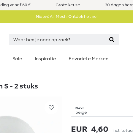
nding vanaf 60 €
Grote keuze
30 dagen her
Nieuw: Air Mesh! Ontdek het nu!
Sale
Inspiratie
Favoriete Merken
S - 2 stuks
KLEUR
EUR 4,60
incl. totaa