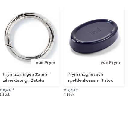
van Prym
van Prym
Prym zakringen 35mm -
Prym magnetisch
P
zilverkleurig - 2 stuks
speldenkussen - 1 stuk
n
€ 8,40 *
€ 7,30 *
van
2
Stuk
1
Stuk
5
S