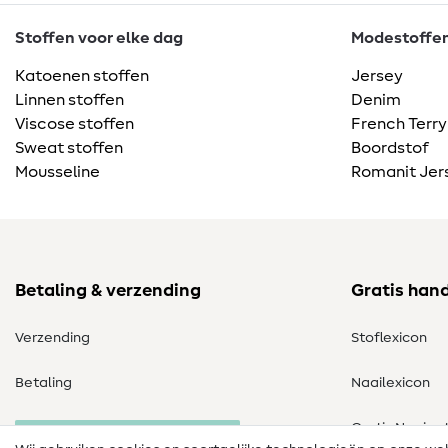
Stoffen voor elke dag
Modestoffen 
Katoenen stoffen
Jersey
Linnen stoffen
Denim
Viscose stoffen
French Terry
Sweat stoffen
Boordstof
Mousseline
Romanit Jer
Betaling & verzending
Gratis han
Verzending
Stoflexicon
Betaling
Naailexicon
Gratis Naaipa
Herroeping van de bestelling