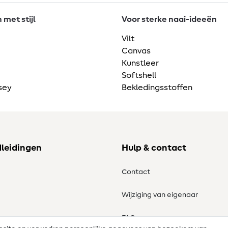
met stijl
Voor sterke naai-ideeën
Vilt
Canvas
Kunstleer
Softshell
sey
Bekledingsstoffen
dleidingen
Hulp & contact
Contact
Wijziging van eigenaar
tronen
FAQ