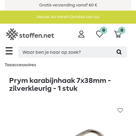
Gratis verzending vanaf 60 €
Nieuw: Air Mesh! Ontdek het nu!
0
0
☰
Tasaccessoires
Prym karabijnhaak 7x38mm -
zilverkleurig - 1 stuk