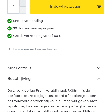
In de winkelwagen
Snelle verzending
30 dagen herroepingsrecht
Gratis verzending vanaf 60 €
* incl. totaal Btw. excl.
Verzendkosten
Meer details
Beschrijving
De zilverkleurige Prym karabijnhaak 7x38mm is de
perfecte keuze als je je tas, koord of naaiproject een
betrouwbare en toch stijlvolle sluiting wilt geven. Met
zijn slanke, langwerpige vorm en elegante glanzende
oppervlak ziet de karabijnhaak er modern en tijdloos