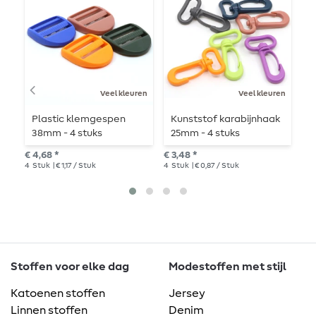
Veel kleuren
Veel kleuren
Plastic klemgespen
Kunststof karabijnhaak
P
38mm - 4 stuks
25mm - 4 stuks
2
€ 4,68 *
€ 3,48 *
€ 3
4
Stuk
| € 1,17 / Stuk
4
Stuk
| € 0,87 / Stuk
4
S
Stoffen voor elke dag
Modestoffen met stijl
Katoenen stoffen
Jersey
Linnen stoffen
Denim