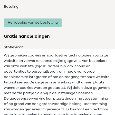
Betaling
Herroeping van de bestelling
Gratis handleidingen
Stoflexicon
Wij gebruiken cookies en soortgelijke technologieën op onze
Naailexicon
website en verwerken persoonlijke gegevens van bezoekers
Gratis Naaipatronen
van onze website (bijv. IP-adres), bijv. om inhoud en
advertenties te personaliseren, om media van derde
Hulp & contact
aanbieders te integreren of om de toegang tot onze website
te analyseren. De gegevensverwerking vindt alleen plaats
Contact
wanneer cookies worden geplaatst. Wij delen deze gegevens
met derde partijen die wij in de instellingen noemen.
Wijziging van eigenaar
De gegevensverwerking kan plaatsvinden met toestemming
of op grond van een gerechtvaardigd belang. Toestemming
FAQ
kan worden gegeven of geweigerd. Er bestaat een recht om
Herroepingsrecht
geen toestemming te geven en om toestemming op een