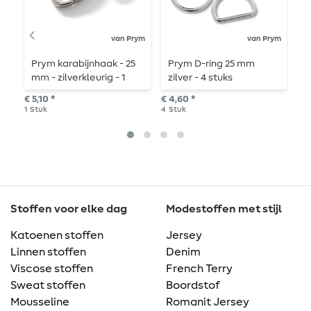
van Prym
van Prym
Prym karabijnhaak - 25
Prym D-ring 25 mm
K
mm - zilverkleurig - 1
zilver - 4 stuks
k
stuk
6
€ 5,10 *
€ 4,60 *
€ 3
1
Stuk
4
Stuk
6
S
Stoffen voor elke dag
Modestoffen met stijl
Katoenen stoffen
Jersey
Linnen stoffen
Denim
Viscose stoffen
French Terry
Sweat stoffen
Boordstof
Mousseline
Romanit Jersey