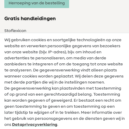
Herroeping van de bestelling
Gratis handleidingen
Stoflexicon
Wij gebruiken cookies en soortgelijke technologieën op onze
Naailexicon
website en verwerken persoonlijke gegevens van bezoekers
Gratis Naaipatronen
van onze website (bijv. IP-adres), bijv. om inhoud en
advertenties te personaliseren, om media van derde
Hulp & contact
aanbieders te integreren of om de toegang tot onze website
te analyseren. De gegevensverwerking vindt alleen plaats
Contact
wanneer cookies worden geplaatst. Wij delen deze gegevens
met derde partijen die wij in de instellingen noemen.
Wijziging van eigenaar
De gegevensverwerking kan plaatsvinden met toestemming
of op grond van een gerechtvaardigd belang. Toestemming
FAQ
kan worden gegeven of geweigerd. Er bestaat een recht om
Herroepingsrecht
geen toestemming te geven en om toestemming op een
later tijdstip te wijzigen of in te trekken. Meer informatie over
Populair
het gebruik van persoonsgegevens en de diensten geven wij in
ons
Data­privacy­verklaring
.
Stoffen