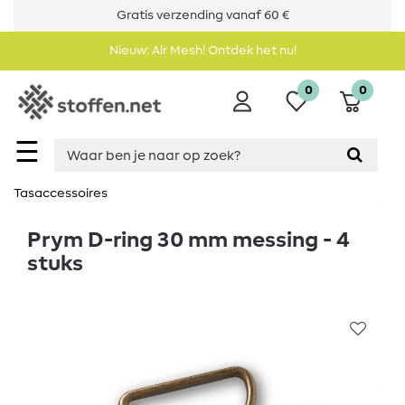
Gratis verzending vanaf 60 €
Nieuw: Air Mesh! Ontdek het nu!
0
0
☰
Tasaccessoires
Prym D-ring 30 mm messing - 4
stuks