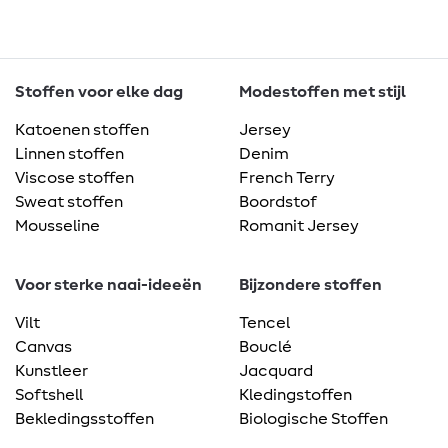
Stoffen voor elke dag
Modestoffen met stijl
Katoenen stoffen
Jersey
Linnen stoffen
Denim
Viscose stoffen
French Terry
Sweat stoffen
Boordstof
Mousseline
Romanit Jersey
Voor sterke naai-ideeën
Bijzondere stoffen
Vilt
Tencel
Canvas
Bouclé
Kunstleer
Jacquard
Softshell
Kledingstoffen
Bekledingsstoffen
Biologische Stoffen