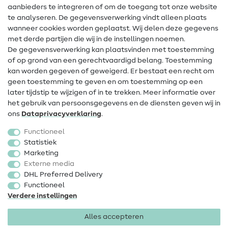
Hulp & contact
aanbieders te integreren of om de toegang tot onze website
te analyseren. De gegevensverwerking vindt alleen plaats
Contact
wanneer cookies worden geplaatst. Wij delen deze gegevens
met derde partijen die wij in de instellingen noemen.
Wijziging van eigenaar
De gegevensverwerking kan plaatsvinden met toestemming
of op grond van een gerechtvaardigd belang. Toestemming
FAQ
kan worden gegeven of geweigerd. Er bestaat een recht om
Herroepingsrecht
geen toestemming te geven en om toestemming op een
later tijdstip te wijzigen of in te trekken. Meer informatie over
Populair
het gebruik van persoonsgegevens en de diensten geven wij in
ons
Data­privacy­verklaring
.
Stoffen
Functioneel
Fournituren
Statistiek
Marketing
Sale
Externe media
DHL Preferred Delivery
Functioneel
Verdere instellingen
Alles accepteren
Colofon
Privacy
Algemene voorwaarden