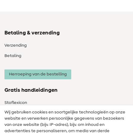
Betaling & verzending
Verzending
Betaling
Herroeping van de bestelling
Gratis handleidingen
Stoflexicon
Wij gebruiken cookies en soortgelijke technologieën op onze
Naailexicon
website en verwerken persoonlijke gegevens van bezoekers
Gratis Naaipatronen
van onze website (bijv. IP-adres), bijv. om inhoud en
advertenties te personaliseren, om media van derde