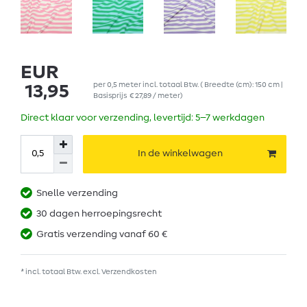
EUR
per
0,5
meter
incl. totaal Btw.
( Breedte (cm): 150 cm |
13,95
Basisprijs
€ 27,89 / meter
)
Direct klaar voor verzending, levertijd: 5–7 werkdagen
In de winkelwagen
Snelle verzending
30 dagen herroepingsrecht
Gratis verzending vanaf 60 €
* incl. totaal Btw. excl.
Verzendkosten