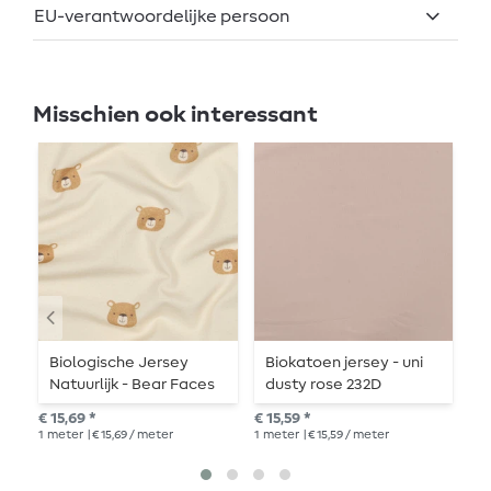
EU-verantwoordelijke persoon
Misschien ook interessant
Biologische Jersey
Biokatoen jersey - uni
B
Natuurlijk - Bear Faces
dusty rose 232D
j
Nature
L
€ 15,69 *
€ 15,59 *
€ 2
S
1
meter
| € 15,69 / meter
1
meter
| € 15,59 / meter
1
me