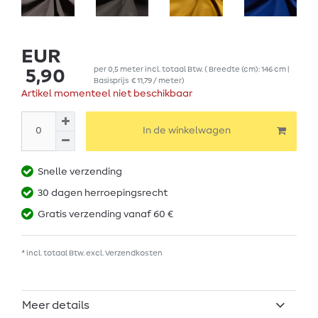
EUR
per
0,5
meter
incl. totaal Btw.
( Breedte (cm): 146 cm |
5,90
Basisprijs
€ 11,79 / meter
)
Artikel momenteel niet beschikbaar
In de winkelwagen
Snelle verzending
30 dagen herroepingsrecht
Gratis verzending vanaf 60 €
* incl. totaal Btw. excl.
Verzendkosten
Meer details