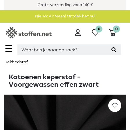
Gratis verzending vanaf 60 €
Nieuw: Air Mesh! Ontdek het nu!
0
0
☰
Dekbedstof
Katoenen keperstof -
Voorgewassen effen zwart