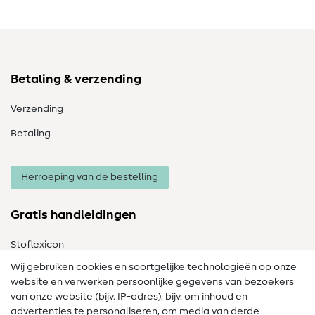
Betaling & verzending
Verzending
Betaling
Herroeping van de bestelling
Gratis handleidingen
Stoflexicon
Wij gebruiken cookies en soortgelijke technologieën op onze
Naailexicon
website en verwerken persoonlijke gegevens van bezoekers
Gratis Naaipatronen
van onze website (bijv. IP-adres), bijv. om inhoud en
advertenties te personaliseren, om media van derde