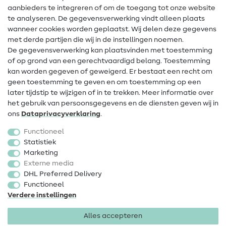
Hulp & contact
aanbieders te integreren of om de toegang tot onze website
te analyseren. De gegevensverwerking vindt alleen plaats
Contact
wanneer cookies worden geplaatst. Wij delen deze gegevens
met derde partijen die wij in de instellingen noemen.
Wijziging van eigenaar
De gegevensverwerking kan plaatsvinden met toestemming
of op grond van een gerechtvaardigd belang. Toestemming
FAQ
kan worden gegeven of geweigerd. Er bestaat een recht om
Herroepingsrecht
geen toestemming te geven en om toestemming op een
later tijdstip te wijzigen of in te trekken. Meer informatie over
Populair
het gebruik van persoonsgegevens en de diensten geven wij in
ons
Data­privacy­verklaring
.
Stoffen
Functioneel
Fournituren
Statistiek
Marketing
Sale
Externe media
DHL Preferred Delivery
Functioneel
Verdere instellingen
Alles accepteren
Colofon
Privacy
Algemene voorwaarden