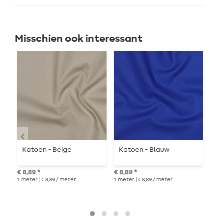
Misschien ook interessant
Katoen - Beige
Katoen - Blauw
K
€ 8,89 *
€ 8,89 *
€ 8
1
meter
| € 8,89 / meter
1
meter
| € 8,89 / meter
1
me