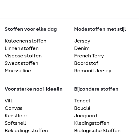
Stoffen voor elke dag
Modestoffen met stijl
Katoenen stoffen
Jersey
Linnen stoffen
Denim
Viscose stoffen
French Terry
Sweat stoffen
Boordstof
Mousseline
Romanit Jersey
Voor sterke naai-ideeën
Bijzondere stoffen
Vilt
Tencel
Canvas
Bouclé
Kunstleer
Jacquard
Softshell
Kledingstoffen
Bekledingsstoffen
Biologische Stoffen