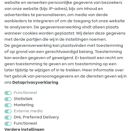
website en verwerken persoonlijke gegevens van bezoekers
Gratis Naaipatronen
van onze website (bijv. IP-adres), bijv. om inhoud en
advertenties te personaliseren, om media van derde
Hulp & contact
aanbieders te integreren of om de toegang tot onze website
te analyseren. De gegevensverwerking vindt alleen plaats
Contact
wanneer cookies worden geplaatst. Wij delen deze gegevens
met derde partijen die wij in de instellingen noemen.
Wijziging van eigenaar
De gegevensverwerking kan plaatsvinden met toestemming
of op grond van een gerechtvaardigd belang. Toestemming
FAQ
kan worden gegeven of geweigerd. Er bestaat een recht om
Herroepingsrecht
geen toestemming te geven en om toestemming op een
later tijdstip te wijzigen of in te trekken. Meer informatie over
Populair
het gebruik van persoonsgegevens en de diensten geven wij in
ons
Data­privacy­verklaring
.
Stoffen
Functioneel
Fournituren
Statistiek
Marketing
Sale
Externe media
DHL Preferred Delivery
Functioneel
Verdere instellingen