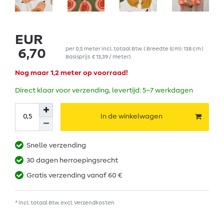
EUR
per
0,5
meter
incl. totaal Btw.
( Breedte (cm): 138 cm |
6,70
Basisprijs
€ 13,39 / meter
)
Nog maar 1,2 meter op voorraad!
Direct klaar voor verzending, levertijd: 5–7 werkdagen
In de winkelwagen
Snelle verzending
30 dagen herroepingsrecht
Gratis verzending vanaf 60 €
* incl. totaal Btw. excl.
Verzendkosten