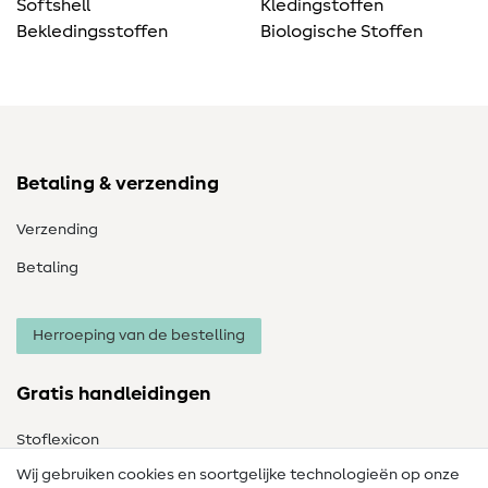
Softshell
Kledingstoffen
Bekledingsstoffen
Biologische Stoffen
Betaling & verzending
Verzending
Betaling
Herroeping van de bestelling
Gratis handleidingen
Stoflexicon
Wij gebruiken cookies en soortgelijke technologieën op onze
Naailexicon