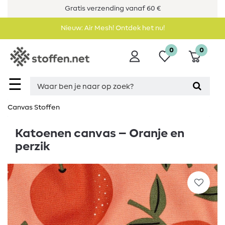
Gratis verzending vanaf 60 €
Nieuw: Air Mesh! Ontdek het nu!
0
0
☰
Canvas Stoffen
Katoenen canvas – Oranje en
perzik