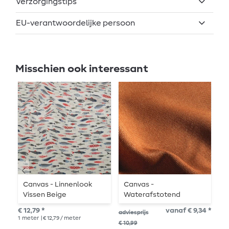
Verzorgingstips
EU-verantwoordelijke persoon
Misschien ook interessant
Canvas - Linnenlook
Canvas -
C
Vissen Beige
Waterafstotend
W
Terracotta gemêleerd
g
€ 12,79 *
vanaf € 9,34 *
€ 1
adviesprijs
1
meter
| € 12,79 / meter
1
me
€ 10,99