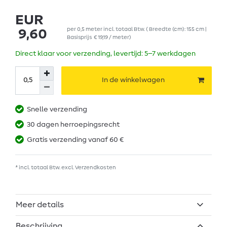
EUR
per
0,5
meter
incl. totaal Btw.
( Breedte (cm): 155 cm |
9,60
Basisprijs
€ 19,19 / meter
)
Direct klaar voor verzending, levertijd: 5–7 werkdagen
In de winkelwagen
Snelle verzending
30 dagen herroepingsrecht
Gratis verzending vanaf 60 €
* incl. totaal Btw. excl.
Verzendkosten
Meer details
Beschrijving