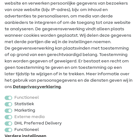
website en verwerken persoonlijke gegevens van bezoekers
Gratis Naaipatronen
van onze website (bijv. IP-adres), bijv. om inhoud en
advertenties te personaliseren, om media van derde
Hulp & contact
aanbieders te integreren of om de toegang tot onze website
te analyseren. De gegevensverwerking vindt alleen plaats
Contact
wanneer cookies worden geplaatst. Wij delen deze gegevens
met derde partijen die wij in de instellingen noemen.
Wijziging van eigenaar
De gegevensverwerking kan plaatsvinden met toestemming
of op grond van een gerechtvaardigd belang. Toestemming
FAQ
kan worden gegeven of geweigerd. Er bestaat een recht om
Herroepingsrecht
geen toestemming te geven en om toestemming op een
later tijdstip te wijzigen of in te trekken. Meer informatie over
Populair
het gebruik van persoonsgegevens en de diensten geven wij in
ons
Data­privacy­verklaring
.
Stoffen
Functioneel
Fournituren
Statistiek
Marketing
Sale
Externe media
DHL Preferred Delivery
Functioneel
Verdere instellingen