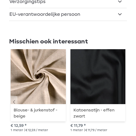
Verzorgingstips
EU-verantwoordelijke persoon
Misschien ook interessant
Blouse- & jurkenstof -
Katoensatijn - effen
V
beige
zwart
w
R
€ 12,59 *
€ 11,79 *
adv
1
meter
| € 12,59 / meter
1
meter
| € 11,79 / meter
1
me