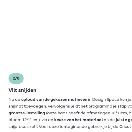
2/8
Vilt snijden
Na de
upload van de gekozen motieven
in Design Space kun j
snijmat toevoegen. Vervolgens leidt het programma je stap vo
grootte-instelling
(onze haas heeft de afmetingen 10*11cm, on
bloem 12*11 cm), via de
keuze van het materiaal
en de
juiste 
snijproces zelf: Voor deze lentegirlande gebruik je bij de Cric