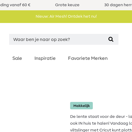
nding vanaf 60 €
Grote keuze
30 dagen her
Nieuw: Air Mesh! Ontdek het nu!
Sale
Inspiratie
Favoriete Merken
Makkelijk
De lente staat voor de deur - 
ook IN huis te halen! Vandaag 
viltslinger met Cricut kunt plot