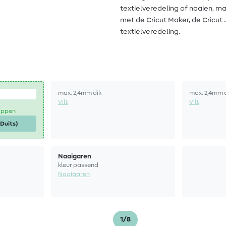
textielveredeling of naaien, ma
met de Cricut Maker, de Cricut J
textielveredeling.
max. 2,4mm dik
max. 2,4mm 
Vilt
Vilt
nippen
 Duits)
Naaigaren
kleur passend
Naaigaren
1/8