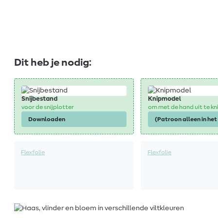
Dit heb je nodig:
Snijbestand
Knipmodel
voor de snijplotter
om met de hand uit te k
Downloaden
(Patroon alleen in het
Flexfolie
Flexfolie