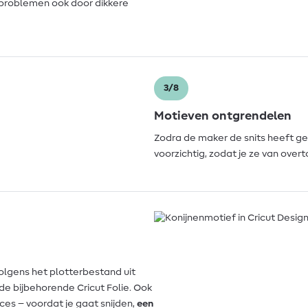
 problemen ook door dikkere
3/8
Motieven ontgrendelen
Zodra de maker de snits heeft g
voorzichtig, zodat je ze van over
olgens het plotterbestand uit
de bijbehorende Cricut Folie. Ook
oces – voordat je gaat snijden,
een