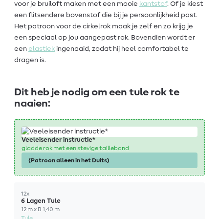
voor je bruiloft maken met een mooie
kantstof
. Of je kiest
een flitsendere bovenstof die bij je persoonlijkheid past.
Het patroon voor de cirkelrok maak je zelf en zo krijg je
een speciaal op jou aangepast rok. Bovendien wordt er
een
elastiek
ingenaaid, zodat hij heel comfortabel te
dragen is.
Dit heb je nodig om een tule rok te
naaien:
Veeleisender instructie*
gladde rok met een stevige tailleband
(Patroon alleen in het Duits)
12x
6 Lagen Tule
12 m x B 1,40 m
Tule