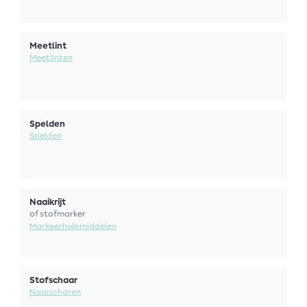
Meetlint
Meetlinten
Spelden
Spelden
Naaikrijt
of stofmarker
Markeerhulpmiddelen
Stofschaar
Naaischaren