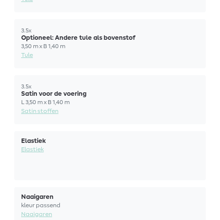
3.5x
Optioneel: Andere tule als bovenstof
3,50 m x B 1,40 m
Tule
3.5x
Satin voor de voering
L 3,50 m x B 1,40 m
Satin stoffen
Elastiek
Elastiek
Naaigaren
kleur passend
Naaigaren