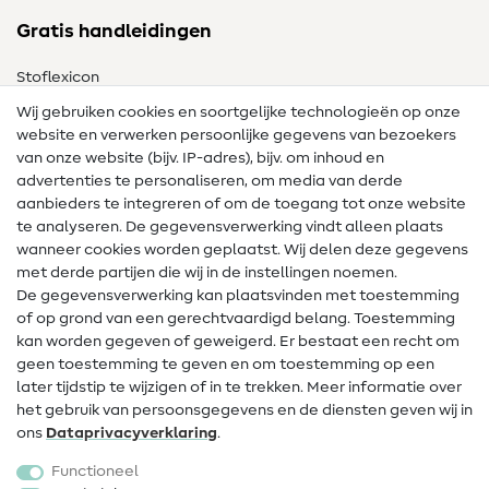
Gratis handleidingen
Stoflexicon
Wij gebruiken cookies en soortgelijke technologieën op onze
Naailexicon
website en verwerken persoonlijke gegevens van bezoekers
Gratis Naaipatronen
van onze website (bijv. IP-adres), bijv. om inhoud en
advertenties te personaliseren, om media van derde
Hulp & contact
aanbieders te integreren of om de toegang tot onze website
te analyseren. De gegevensverwerking vindt alleen plaats
Contact
wanneer cookies worden geplaatst. Wij delen deze gegevens
met derde partijen die wij in de instellingen noemen.
Wijziging van eigenaar
De gegevensverwerking kan plaatsvinden met toestemming
of op grond van een gerechtvaardigd belang. Toestemming
FAQ
kan worden gegeven of geweigerd. Er bestaat een recht om
Herroepingsrecht
geen toestemming te geven en om toestemming op een
later tijdstip te wijzigen of in te trekken. Meer informatie over
Populair
het gebruik van persoonsgegevens en de diensten geven wij in
ons
Data­privacy­verklaring
.
Stoffen
Functioneel
Fournituren