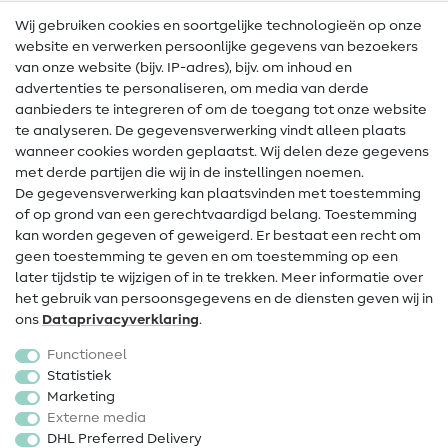
Wij gebruiken cookies en soortgelijke technologieën op onze
Naailexicon
website en verwerken persoonlijke gegevens van bezoekers
Gratis Naaipatronen
van onze website (bijv. IP-adres), bijv. om inhoud en
advertenties te personaliseren, om media van derde
Hulp & contact
aanbieders te integreren of om de toegang tot onze website
te analyseren. De gegevensverwerking vindt alleen plaats
Contact
wanneer cookies worden geplaatst. Wij delen deze gegevens
met derde partijen die wij in de instellingen noemen.
Wijziging van eigenaar
De gegevensverwerking kan plaatsvinden met toestemming
of op grond van een gerechtvaardigd belang. Toestemming
FAQ
kan worden gegeven of geweigerd. Er bestaat een recht om
Herroepingsrecht
geen toestemming te geven en om toestemming op een
later tijdstip te wijzigen of in te trekken. Meer informatie over
Populair
het gebruik van persoonsgegevens en de diensten geven wij in
ons
Data­privacy­verklaring
.
Stoffen
Functioneel
Fournituren
Statistiek
Marketing
Sale
Externe media
DHL Preferred Delivery