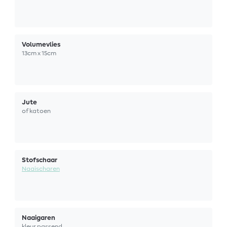
Volumevlies
13cm x 15cm
Jute
of katoen
Stofschaar
Naaischaren
Naaigaren
kleur passend