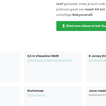
stof
genaaid, maar je kunt ook 
patroon gaat van
maat 44 tot
schattige
Babyoverall
!
(Patroon alleen in het Du
0,5 m Vlieseline H609
8 Jersey D
Vlieseline & andere tussenstoffen
Drukknoopj
Stofschaar
Jouw naai
Naaischaren
Naaimachin