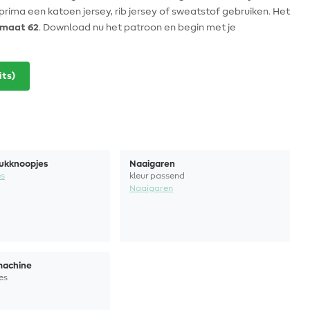
prima een katoen jersey, rib jersey of sweatstof gebruiken. Het
 maat 62
. Download nu het patroon en begin met je
its)
rukknoopjes
Naaigaren
es
kleur passend
Naaigaren
machine
es