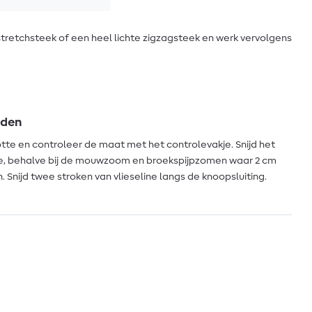
stretchsteek of een heel lichte zigzagsteek en werk vervolgens
jden
ootte en controleer de maat met het controlevakje. Snijd het
e, behalve bij de mouwzoom en broekspijpzomen waar 2 cm
ijd twee stroken van vlieseline langs de knoopsluiting.