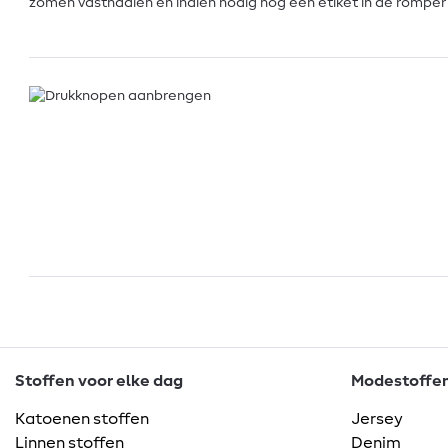
zomen vastnaaien en indien nodig nog een etiket in de rompe
Stoffen voor elke dag
Modestoffen 
Katoenen stoffen
Jersey
Linnen stoffen
Denim