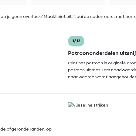
 Heb je geen overlock? Maakt niet uit! Naai de naden eerst met een 
1/13
Patroononderdelen uitsni
Print het patroon in originele gr
patroon uit met 1 cm naadwaard
naadwaarde wordt aangehouden. Sn
s de afgeronde randen, op.