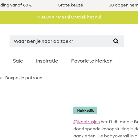
nding vanaf 60 €
Grote keuze
30 dagen her
Nieuw: Air Mesh! Ontdek het nu!
Sale
Inspiratie
Favoriete Merken
Boxpakje patroon
Makkelijk
@Naaizusjes
heeft dit mooie
B
doorlopende knoopsluiting is d
aankleden. De babyoverall in 