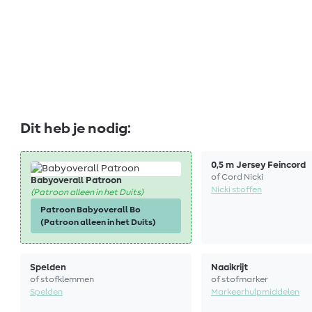
Dit heb je nodig:
0,5 m Jersey Feincord
of Cord Nicki
Babyoverall Patroon
Nicki stoffen
(Patroon alleen in het Duits)
Patroon Babyoverall Bo
(Patroon alleen in het Duits)
Spelden
Naaikrijt
of stofklemmen
of stofmarker
Spelden
Markeerhulpmiddelen