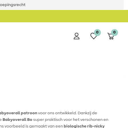
roepingsrecht
0
0
abyoverall patroon
voor ons ontwikkeld. Dankzij de
e
Babyoverall Bo
super praktisch voor het verschonen en
ons voorbeeld is gemaakt van een
biologische rib-nicky