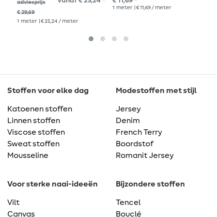
vanaf € 25,24 *
€ 11,69 *
adviesprijs
adv
1
meter
| € 11,69 / meter
1
me
€ 29,69
1
meter
| € 25,24 / meter
Stoffen voor elke dag
Modestoffen met stijl
Katoenen stoffen
Jersey
Linnen stoffen
Denim
Viscose stoffen
French Terry
Sweat stoffen
Boordstof
Mousseline
Romanit Jersey
Voor sterke naai-ideeën
Bijzondere stoffen
Vilt
Tencel
Canvas
Bouclé