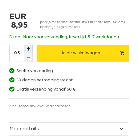
EUR
per
0,5
meter
incl. totaal Btw.
( Breedte (cm): 145 cm |
8,95
Basisprijs
€ 17,89 / meter
)
Direct klaar voor verzending, levertijd: 5–7 werkdagen
In de winkelwagen
Snelle verzending
30 dagen herroepingsrecht
Gratis verzending vanaf 60 €
* incl. totaal Btw. excl.
Verzendkosten
Meer details