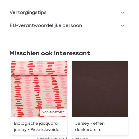
Verzorgingstips
EU-verantwoordelijke persoon
Misschien ook interessant
van Albstoffe
Biologische jacquard
Jersey - effen
V
jersey - Picknickweide
donkerbruin
d
Beige Rood