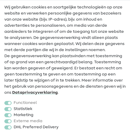
Wij gebruiken cookies en soortgelijke technologieën op onze
Naailexicon
website en verwerken persoonlijke gegevens van bezoekers
Gratis Naaipatronen
van onze website (bijv. IP-adres), bijv. om inhoud en
advertenties te personaliseren, om media van derde
Hulp & contact
aanbieders te integreren of om de toegang tot onze website
te analyseren. De gegevensverwerking vindt alleen plaats
Contact
wanneer cookies worden geplaatst. Wij delen deze gegevens
met derde partijen die wij in de instellingen noemen.
Wijziging van eigenaar
De gegevensverwerking kan plaatsvinden met toestemming
of op grond van een gerechtvaardigd belang. Toestemming
FAQ
kan worden gegeven of geweigerd. Er bestaat een recht om
Herroepingsrecht
geen toestemming te geven en om toestemming op een
later tijdstip te wijzigen of in te trekken. Meer informatie over
Populair
het gebruik van persoonsgegevens en de diensten geven wij in
ons
Data­privacy­verklaring
.
Stoffen
Functioneel
Fournituren
Statistiek
Marketing
Sale
Externe media
DHL Preferred Delivery