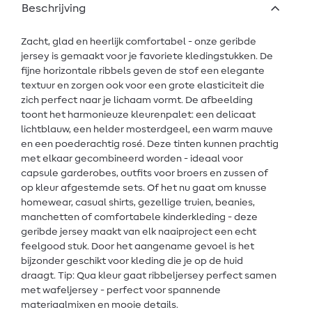
Beschrijving
Zacht, glad en heerlijk comfortabel - onze geribde
jersey is gemaakt voor je favoriete kledingstukken. De
fijne horizontale ribbels geven de stof een elegante
textuur en zorgen ook voor een grote elasticiteit die
zich perfect naar je lichaam vormt. De afbeelding
toont het harmonieuze kleurenpalet: een delicaat
lichtblauw, een helder mosterdgeel, een warm mauve
en een poederachtig rosé. Deze tinten kunnen prachtig
met elkaar gecombineerd worden - ideaal voor
capsule garderobes, outfits voor broers en zussen of
op kleur afgestemde sets. Of het nu gaat om knusse
homewear, casual shirts, gezellige truien, beanies,
manchetten of comfortabele kinderkleding - deze
geribde jersey maakt van elk naaiproject een echt
feelgood stuk. Door het aangename gevoel is het
bijzonder geschikt voor kleding die je op de huid
draagt. Tip: Qua kleur gaat ribbeljersey perfect samen
met wafeljersey - perfect voor spannende
materiaalmixen en mooie details.