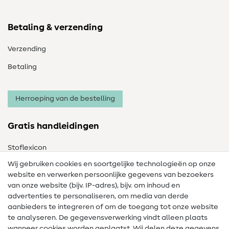
Betaling & verzending
Verzending
Betaling
Herroeping van de bestelling
Gratis handleidingen
Stoflexicon
Wij gebruiken cookies en soortgelijke technologieën op onze
Naailexicon
website en verwerken persoonlijke gegevens van bezoekers
Gratis Naaipatronen
van onze website (bijv. IP-adres), bijv. om inhoud en
advertenties te personaliseren, om media van derde
Hulp & contact
aanbieders te integreren of om de toegang tot onze website
te analyseren. De gegevensverwerking vindt alleen plaats
Contact
wanneer cookies worden geplaatst. Wij delen deze gegevens