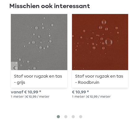
Misschien ook interessant
Stof voor rugzak en tas
Stof voor rugzak en tas
S
- grijs
- Roodbruin
-
vanaf € 10,99 *
€ 10,99 *
€ 1
1
meter
| € 10,99 / meter
1
meter
| € 10,99 / meter
1
me