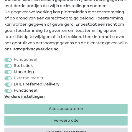
met derde partijen die wij in de instellingen noemen.
Wijziging van eigenaar
De gegevensverwerking kan plaatsvinden met toestemming
of op grond van een gerechtvaardigd belang. Toestemming
FAQ
kan worden gegeven of geweigerd. Er bestaat een recht om
Herroepingsrecht
geen toestemming te geven en om toestemming op een
later tijdstip te wijzigen of in te trekken. Meer informatie over
Populair
het gebruik van persoonsgegevens en de diensten geven wij in
ons
Data­privacy­verklaring
.
Stoffen
Functioneel
Fournituren
Statistiek
Marketing
Sale
Externe media
DHL Preferred Delivery
Functioneel
Verdere instellingen
Alles accepteren
Colofon
Privacy
Algemene voorwaarden
Herroepingsrecht
Verwerp alle