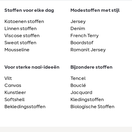
Stoffen voor elke dag
Modestoffen met stijl
Katoenen stoffen
Jersey
Linnen stoffen
Denim
Viscose stoffen
French Terry
Sweat stoffen
Boordstof
Mousseline
Romanit Jersey
Voor sterke naai-ideeën
Bijzondere stoffen
Vilt
Tencel
Canvas
Bouclé
Kunstleer
Jacquard
Softshell
Kledingstoffen
Bekledingsstoffen
Biologische Stoffen