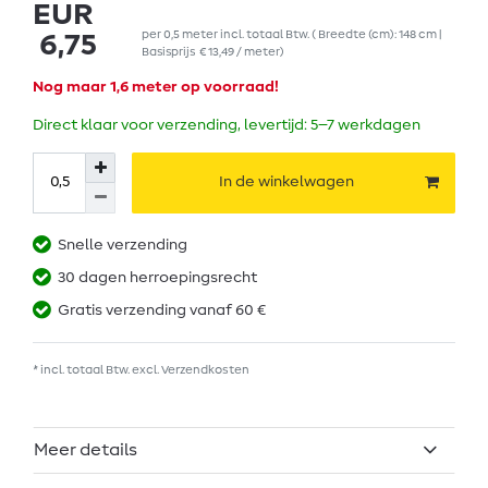
EUR
per
0,5
meter
incl. totaal Btw.
( Breedte (cm): 148 cm |
6,75
Basisprijs
€ 13,49 / meter
)
Nog maar 1,6 meter op voorraad!
Direct klaar voor verzending, levertijd: 5–7 werkdagen
In de winkelwagen
Snelle verzending
30 dagen herroepingsrecht
Gratis verzending vanaf 60 €
* incl. totaal Btw. excl.
Verzendkosten
Meer details