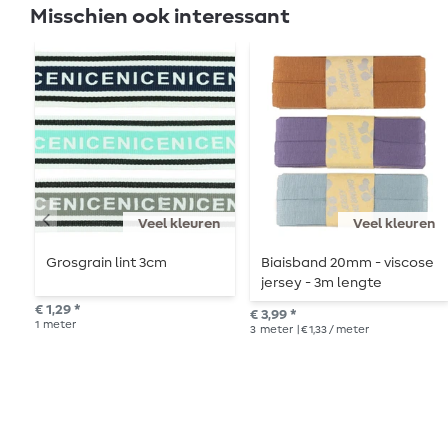
Misschien ook interessant
Veel kleuren
Veel kleuren
Grosgrain lint 3cm
Biaisband 20mm - viscose
jersey - 3m lengte
€ 1,29 *
€ 3,99 *
1
meter
3
meter
| € 1,33 / meter