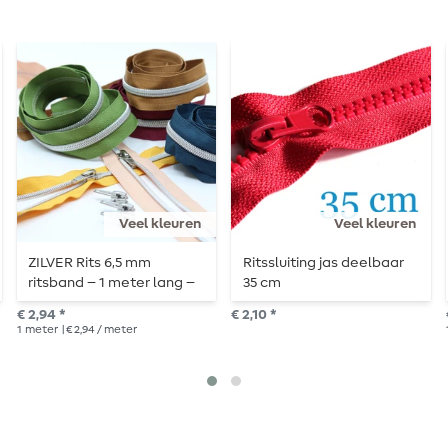
Veel kleuren
Veel kleuren
ZILVER Rits 6,5 mm
Ritssluiting jas deelbaar
ritsband – 1 meter lang –
35 cm
gemetalliseerd
€ 2,94 *
€ 2,10 *
1
meter
| € 2,94 / meter