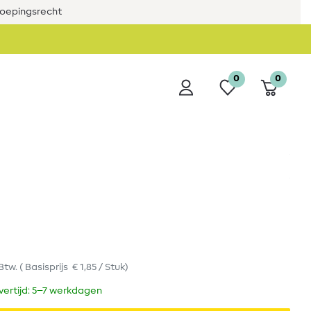
roepingsrecht
0
0
 Btw.
(
Basisprijs
€ 1,85 / Stuk
)
evertijd: 5–7 werkdagen