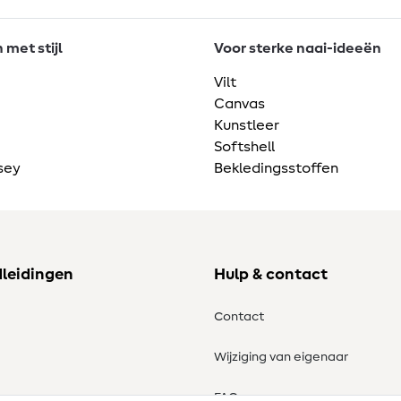
met stijl
Voor sterke naai-ideeën
Vilt
Canvas
Kunstleer
Softshell
sey
Bekledingsstoffen
dleidingen
Hulp & contact
Contact
Wijziging van eigenaar
tronen
FAQ