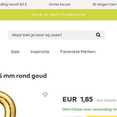
nding vanaf 60 €
Grote keuze
30 dagen her
Nieuw: Air Mesh! Ontdek het nu!
Sale
Inspiratie
Favoriete Merken
15 mm rond goud
EUR 1,85
incl. totaal
Direct klaar voor verzending, l