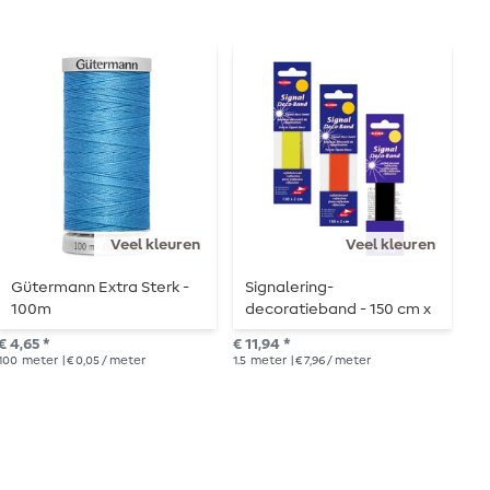
Veel kleuren
Veel kleuren
Gütermann Extra Sterk -
Signalering-
R
100m
decoratieband - 150 cm x
2 cm - zelfklevend
€ 4
€ 4,65 *
€ 11,94 *
3
m
100
meter
| € 0,05 / meter
1.5
meter
| € 7,96 / meter