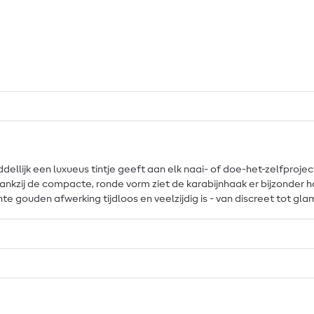
dellijk een luxueus tintje geeft aan elk naai- of doe-het-zelfprojec
ail. Dankzij de compacte, ronde vorm ziet de karabijnhaak er bijzon
te gouden afwerking tijdloos en veelzijdig is - van discreet tot gl