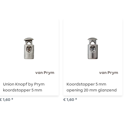
van Prym
van Prym
Union Knopf by Prym
Koordstopper 5 mm
K
koordstopper 5 mm
opening 20 mm glanzend
o
opening 20 mm oud zilver
staal
g
€ 1,60 *
€ 1,60 *
€ 1
mat