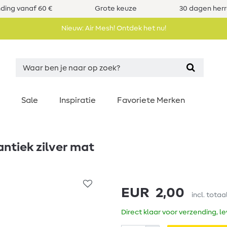
nding vanaf 60 €
Grote keuze
30 dagen her
Nieuw: Air Mesh! Ontdek het nu!
Sale
Inspiratie
Favoriete Merken
ntiek zilver mat
EUR 2,00
incl. totaa
Direct klaar voor verzending, l