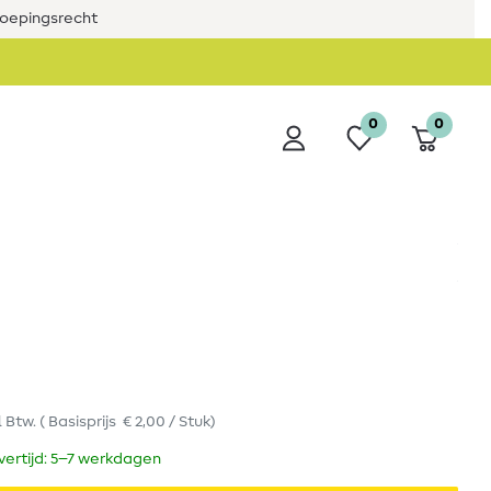
roepingsrecht
0
0
l Btw.
(
Basisprijs
€ 2,00 / Stuk
)
evertijd: 5–7 werkdagen