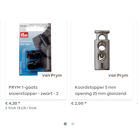
van Prym
van Prym
PRYM 1-gaats
Koordstopper 5 mm
snoerstopper - zwart - 2
opening 25 mm glanzend
stuks
staal
€ 4,30 *
€ 2,00 *
2
Stuk
| € 2,15 / Stuk