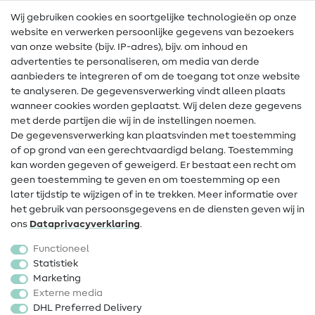
Wij gebruiken cookies en soortgelijke technologieën op onze
Naailexicon
website en verwerken persoonlijke gegevens van bezoekers
Gratis Naaipatronen
van onze website (bijv. IP-adres), bijv. om inhoud en
advertenties te personaliseren, om media van derde
Hulp & contact
aanbieders te integreren of om de toegang tot onze website
te analyseren. De gegevensverwerking vindt alleen plaats
Contact
wanneer cookies worden geplaatst. Wij delen deze gegevens
met derde partijen die wij in de instellingen noemen.
Wijziging van eigenaar
De gegevensverwerking kan plaatsvinden met toestemming
of op grond van een gerechtvaardigd belang. Toestemming
FAQ
kan worden gegeven of geweigerd. Er bestaat een recht om
Herroepingsrecht
geen toestemming te geven en om toestemming op een
later tijdstip te wijzigen of in te trekken. Meer informatie over
Populair
het gebruik van persoonsgegevens en de diensten geven wij in
ons
Data­privacy­verklaring
.
Stoffen
Functioneel
Fournituren
Statistiek
Marketing
Sale
Externe media
DHL Preferred Delivery