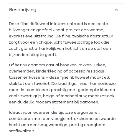
Beschrijving
Deze fijne ribfluweel in intens uni rood is een echte
blikvanger en geeft elk naai-project een warme,
expressieve uitstraling. De fijne, typische ribstructuur
zorgt voor een chique, licht fluweelachtige look die
zacht glanst afhankelijk van het licht en de stof een
bijzondere diepte geeft.
Of het nu gaat om casual broeken, rokken, jurken,
overhemden, kinderkleding of accessoires zoals
tassen en kussens – deze fijne ribfluweel maakt elk
stuk tot een favoriet. De krachtige, maar harmonieuze
rode tint combineert prachtig met gedempte kleuren
zoals zwart, grijs, beige of marineblauw, maar zet ook
een duidelijk, modern statement bij patronen.
Ideaal voor iedereen die tijdloze elegantie wil
combineren met een vleugje retro-charme en waarde
hecht aan een hoogwaardige, prettig draagbare
stofkwaliteit.