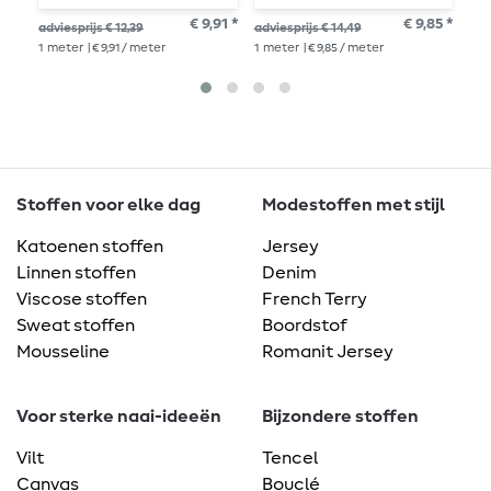
€ 9,91 *
€ 9,85 *
adviesprijs € 12,39
adviesprijs € 14,49
adv
1
meter
| € 9,91 / meter
1
meter
| € 9,85 / meter
1
me
Stoffen voor elke dag
Modestoffen met stijl
Katoenen stoffen
Jersey
Linnen stoffen
Denim
Viscose stoffen
French Terry
Sweat stoffen
Boordstof
Mousseline
Romanit Jersey
Voor sterke naai-ideeën
Bijzondere stoffen
Vilt
Tencel
Canvas
Bouclé