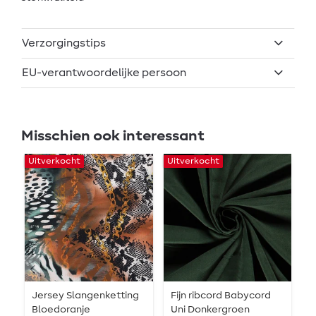
Verzorgingstips
EU-verantwoordelijke persoon
Misschien ook interessant
Uitverkocht
Uitverkocht
-
Jersey Slangenketting
Fijn ribcord Babycord
J
Bloedoranje
Uni Donkergroen
S