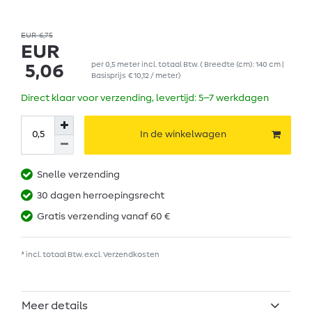
EUR 6,75
EUR
per
0,5
meter
incl. totaal Btw.
( Breedte (cm): 140 cm |
5,06
Basisprijs
€ 10,12 / meter
)
Direct klaar voor verzending, levertijd: 5–7 werkdagen
In de winkelwagen
Snelle verzending
30 dagen herroepingsrecht
Gratis verzending vanaf 60 €
* incl. totaal Btw. excl.
Verzendkosten
Meer details