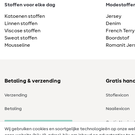
Stoffen voor elke dag
Modestoffen 
Katoenen stoffen
Jersey
Linnen stoffen
Denim
Viscose stoffen
French Terry
Sweat stoffen
Boordstof
Mousseline
Romanit Jer
Betaling & verzending
Gratis han
Verzending
Stoflexicon
Betaling
Naailexicon
Gratis Naaipa
Herroeping van de bestelling
Wij gebruiken cookies en soortgelijke technologieën op onze w