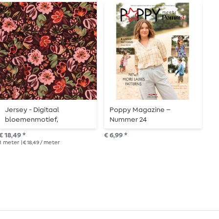
Jersey - Digitaal
Poppy Magazine –
P
bloemenmotief,
Nummer 24
N
bordeauxrood
€ 18,49 *
€ 6,99 *
€ 6
1
meter
| € 18,49 / meter