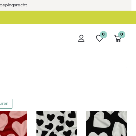
roepingsrecht
0
0
euren