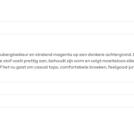
 auberginekleur en stralend magenta op een donkere achtergrond. 
e stof voelt prettig aan, behoudt zijn vorm en volgt moeiteloos elk
 Of het nu gaat om casual tops, comfortabele broeken, feelgood-jurk