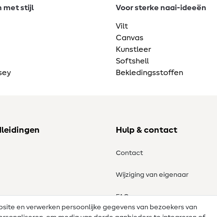
met stijl
Voor sterke naai-ideeën
Vilt
Canvas
Kunstleer
Softshell
sey
Bekledingsstoffen
dleidingen
Hulp & contact
Contact
Wijziging van eigenaar
tronen
FAQ
ebsite en verwerken persoonlijke gegevens van bezoekers van