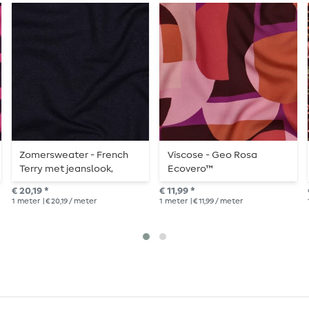
Zomersweater - French
Viscose - Geo Rosa
Terry met jeanslook,
Ecovero™
indigoblauw
€ 20,19 *
€ 11,99 *
1
meter
| € 20,19 / meter
1
meter
| € 11,99 / meter