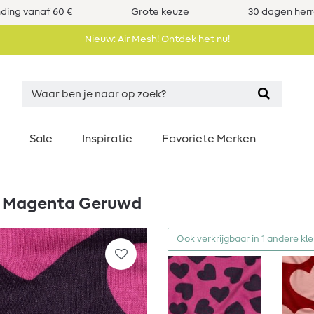
nding vanaf 60 €
Grote keuze
30 dagen her
Nieuw: Air Mesh! Ontdek het nu!
Sale
Inspiratie
Favoriete Merken
e Magenta Geruwd
Ook verkrijgbaar in 1 andere kl