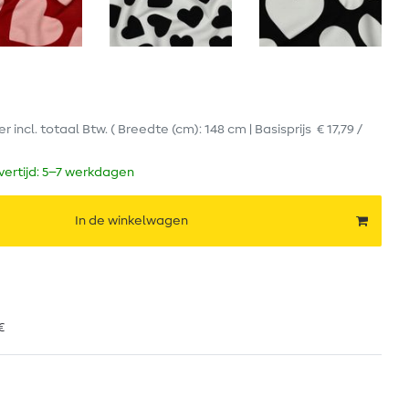
er
incl. totaal Btw.
( Breedte (cm): 148 cm | Basisprijs
€ 17,79 /
evertijd: 5–7 werkdagen
In de winkelwagen
€