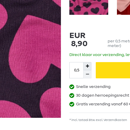
EUR
per
0,5
met
8,90
meter
)
Direct klaar voor verzending, l
Snelle verzending
30 dagen herroepingsrecht
Gratis verzending vanaf 60 
* incl. totaal Btw. excl.
Verzendkosten