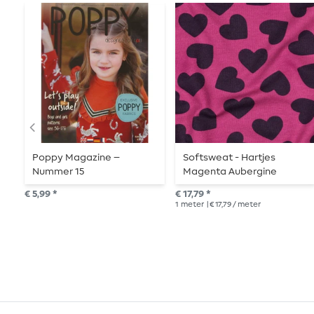
Poppy Magazine –
Softsweat - Hartjes
Nummer 15
Magenta Aubergine
Geruwd
€ 5,99 *
€ 17,79 *
1
meter
| € 17,79 / meter