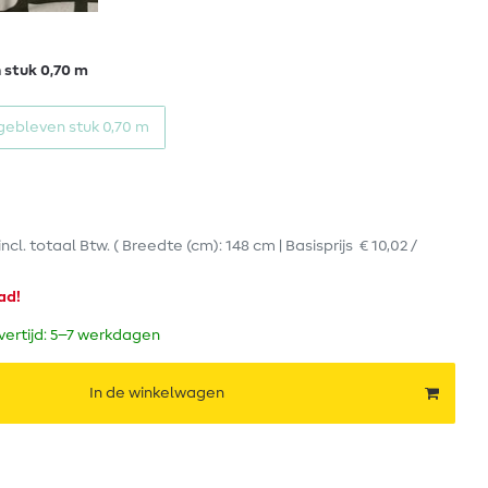
 stuk 0,70 m
gebleven stuk 0,70 m
incl. totaal Btw.
( Breedte (cm): 148 cm | Basisprijs
€ 10,02 /
ad!
evertijd: 5–7 werkdagen
In de winkelwagen