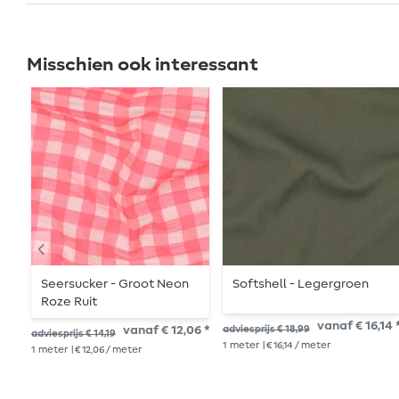
Misschien ook interessant
Seersucker - Groot Neon
Softshell - Legergroen
Roze Ruit
vanaf € 16,14 
vanaf € 12,06 *
adviesprijs € 18,99
adviesprijs € 14,19
1
meter
| € 16,14 / meter
1
meter
| € 12,06 / meter