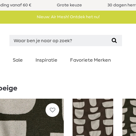
nding vanaf 60 €
Grote keuze
30 dagen her
Nieuw: Air Mesh! Ontdek het nu!
Sale
Inspiratie
Favoriete Merken
beige