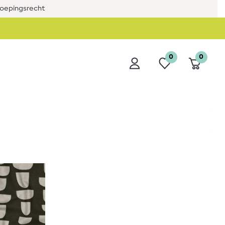
roepingsrecht
0
0