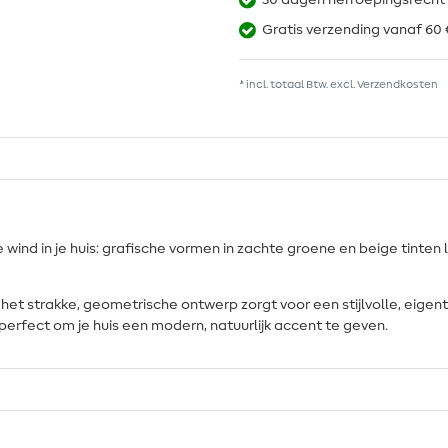
30 dagen herroepingsrecht
Gratis verzending vanaf 60 
* incl. totaal Btw. excl.
Verzendkosten
e wind in je huis: grafische vormen in zachte groene en beige tint
jl het strakke, geometrische ontwerp zorgt voor een stijlvolle, eig
perfect om je huis een modern, natuurlijk accent te geven.