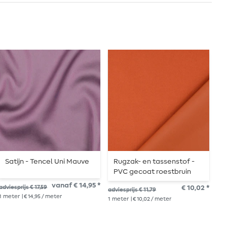
Satijn - Tencel Uni Mauve
Rugzak- en tassenstof -
K
PVC gecoat roestbruin
L
vanaf € 14,95 *
adviesprijs € 17,59
€ 10,02 *
adviesprijs € 11,79
adv
1
meter
| € 14,95 / meter
1
meter
| € 10,02 / meter
1
me