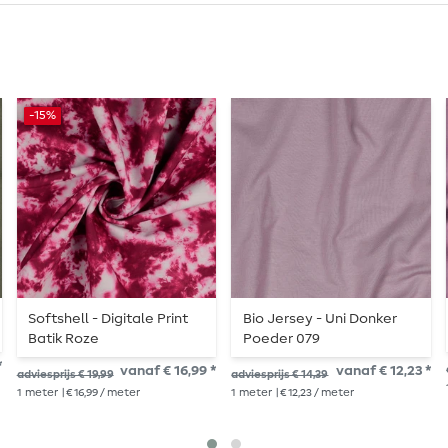
-15%
Softshell - Digitale Print
Bio Jersey - Uni Donker
Batik Roze
Poeder 079
*
vanaf € 16,99 *
vanaf € 12,23 *
adviesprijs € 19,99
adviesprijs € 14,39
1
meter
| € 16,99 / meter
1
meter
| € 12,23 / meter